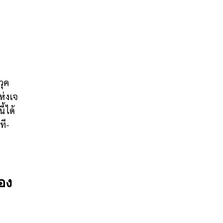
วุค
่งเจ
้ได้
ที-
เอง