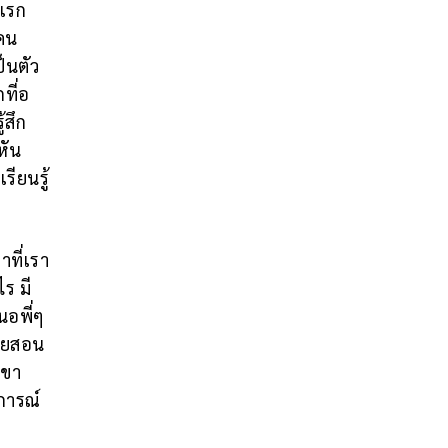
ีแรก
นคน
็นตัว
ที่อ
้สึก
หัน
รียนรู้
าที่เรา
ร มี
นอพี่ๆ
คอยสอน
เขา
บการณ์