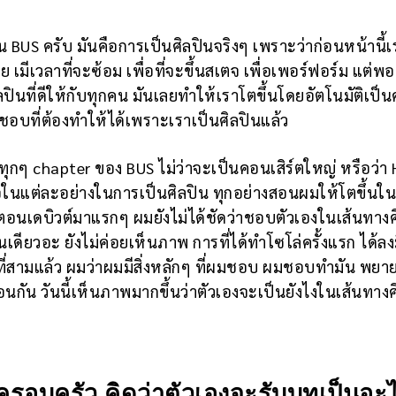
็น BUS ครับ มันคือการเป็นศิลปินจริงๆ เพราะว่าก่อนหน้านี้เ
 เมีเวลาที่จะซ้อม เพื่อที่จะขึ้นสเตจ เพื่อเพอร์ฟอร์ม แต่พ
ลปินที่ดีให้กับทุกคน มันเลยทำให้เราโตขึ้นโดยอัตโนมัติเป็
อบที่ต้องทำให้ได้เพราะเราเป็นศิลปินแล้ว
ในทุกๆ chapter ของ BUS ไม่ว่าจะเป็นคอนเสิร์ตใหญ่ หรือว่า
ี่เจอในแต่ละอย่างในการเป็นศิลปิน ทุกอย่างสอนผมให้โตขึ้นใ
ๆ ตอนเดบิวต์มาแรกๆ ผมยังไม่ได้ชัดว่าชอบตัวเองในเส้นทางศ
ดียวอะ ยังไม่ค่อยเห็นภาพ การที่ได้ทำโซโล่ครั้งแรก ได้ล
ปีที่สามแล้ว ผมว่าผมมีสิ่งหลักๆ ที่ผมชอบ ผมชอบทำมัน พยา
มือนกัน วันนี้เห็นภาพมากขึ้นว่าตัวเองจะเป็นยังไงในเส้นทางศ
นครอบครัว คิดว่าตัวเองจะรับบทเป็นอะ