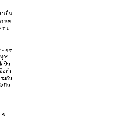
ราเป็น
อเราเด
นความ
 Happy
นทุกๆ
ิลปิน
งมือทำ
ยามกับ
ิลปิน
ไร