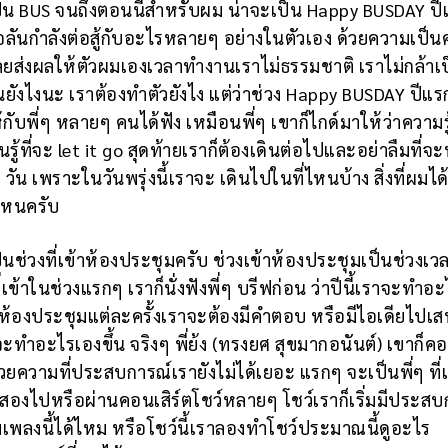
วต์เป็น BUS จนถึงตอนนี้สำหรับผม น่าจะเป็น Happy BUSDAY ป
ที่อลันกำลังต่อสู้กับอะไรหลายๆ อย่างในตัวเอง ด้วยความเป็
เลยส่งผลให้ตัวผมเองเวลาทำงานเราไม่ธรรมชาติ เราไม่กล้าเป
นยังไงนะ เราต้องทำตัวยังไง แต่ว่าช่วง Happy BUSDAY ปีแรก
้กับพี่ๆ หลายๆ คนได้ฟัง เหมือนพี่ๆ เขาก็ไกด์มาให้ว่าความรู
รียนรู้ที่จะ let it go สุดท้ายเราก็ต้องเดินต่อไปและอย่าลืมที่จะ
น เพราะในวันพรุ่งนี้เราจะ เดินไปในที่ไหนบ้าง สิ่งที่ผมได้เ
่ไหนครับ
ป็นช่วงที่เข้าห้องประชุมครับ ช่วงเข้าห้องประชุมเป็นช่วงเวล
ข้าในช่วงแรกๆ เราก็นั่งฟังพี่ๆ บรีฟก่อน ว่าปีนี้เราจะทำอะไ
้าห้องประชุมแต่ละครั้งเราจะต้องมีคำตอบ หรือมีไอเดียไปเส
งที่จะทำอะไรเองขึ้น จริงๆ พี่ย้ง (ทรงยศ สุขมากอนันต์) เขาก็
วยความที่ประสบการณ์เรายังไม่ได้เยอะ แรกๆ จะเป็นพี่ๆ ที่
นปีสองไปหรือผ่านคอนเสิร์ตโชว์หลายๆ โชว์เราก็เริ่มมีประส
เพิ่มเพลงนี้ได้ไหม หรือโชว์นี้เราลองทำโชว์ประมาณนี้ดูอะไร