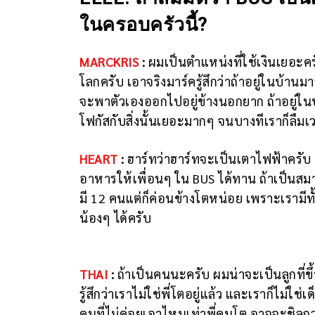
ในครอบครัวนี้?
MARCKRIS
:
ผมเป็นตำแหน่งที่ใช้เงินเยอะครับ
โลกครับ เอาจริงมาร์ครู้สึกว่าถ้าอยู่ในบ้า
จะพาตัวเองออกไปอยู่ข้างนอกยาก ถ้าอยู่ในบ
โฟกัสกับสิ่งนั้นเยอะมากๆ จนบางทีเราก็ลืมเวล
HEART
:
ฮาร์ทว่าฮาร์ทจะเป็นเตาไฟฟ้าคร
อาหารให้เพื่อนๆ ใน BUS ได้ทาน ถ้าเป็นส
มี 12 คนแต่ก็ค่อนข้างโตหน่อย เพราะเรามีทั
น้องๆ ได้ครับ
THAI
:
ถ้าเป็นคนนะครับ ผมน่าจะเป็นลูกที่ข
รู้สึกว่าเราไม่ใช่พี่โตอยู่แล้ว และเราก็ไม่ใช่เ
คนที่ไม่ค่อยเอาไหนเท่าพี่คนโต อาจจะชิลก