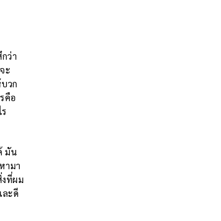
ึกว่า
็จะ
ห้บวก
ารคือ
ไร
้ มัน
ัญหามา
่งที่ผม
และดี