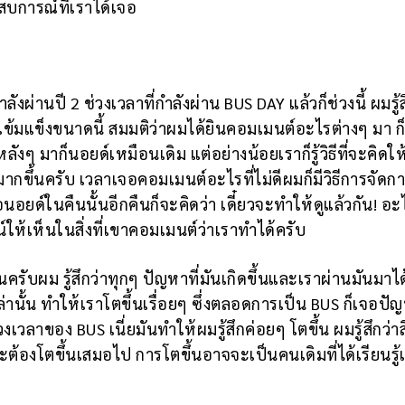
สบการณ์ที่เราได้เจอ
ลังผ่านปี 2 ช่วงเวลาที่กำลังผ่าน BUS DAY แล้วก็ช่วงนี้ ผมรู้ส
ด้เข้มแข็งขนาดนี้ สมมติว่าผมได้ยินคอมเมนต์อะไรต่างๆ มา ก
ลังๆ มาก็นอยด์เหมือนเดิม แต่อย่างน้อยเราก็รู้วิธีที่จะคิดใ
อมากขึ้นครับ เวลาเจอคอมเมนต์อะไรที่ไม่ดีผมก็มีวิธีการจัดก
ยด์ในคืนนั้นอีกคืนก็จะคิดว่า เดี๋ยวจะทำให้ดูแล้วกัน! อะ
น์ให้เห็นในสิ่งที่เขาคอมเมนต์ว่าเราทำได้ครับ
้นครับผม รู้สึกว่าทุกๆ ปัญหาที่มันเกิดขึ้นและเราผ่านมันมาได
หล่านั้น ทำให้เราโตขึ้นเรื่อยๆ ซึ่งตลอดการเป็น BUS ก็เจอป
าของ BUS เนี่ยมันทำให้ผมรู้สึกค่อยๆ โตขึ้น ผมรู้สึกว่าสิ
ะต้องโตขึ้นเสมอไป การโตขึ้นอาจจะเป็นคนเดิมที่ได้เรียนรู้