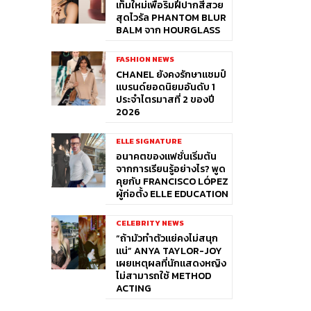
เท็มใหม่เพื่อริมฝีปากสีสวย
สุดไวรัล PHANTOM BLUR
BALM จาก HOURGLASS
FASHION NEWS
CHANEL ยังคงรักษาแชมป์
แบรนด์ยอดนิยมอันดับ 1
ประจำไตรมาสที่ 2 ของปี
2026
ELLE SIGNATURE
อนาคตของแฟชั่นเริ่มต้น
จากการเรียนรู้อย่างไร? พูด
คุยกับ FRANCISCO LÓPEZ
ผู้ก่อตั้ง ELLE EDUCATION
CELEBRITY NEWS
“ถ้ามัวทำตัวแย่คงไม่สนุก
แน่” ANYA TAYLOR-JOY
เผยเหตุผลที่นักแสดงหญิง
ไม่สามารถใช้ METHOD
ACTING