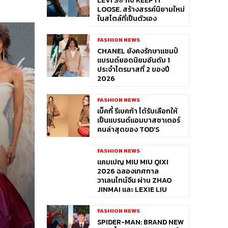
LEVI’S® กับ KEEP IT
LOOSE. สร้างสรรค์นิยามใหม่
ในสไตล์ที่เป็นตัวเอง
FASHION NEWS
CHANEL ยังคงรักษาแชมป์
แบรนด์ยอดนิยมอันดับ 1
ประจำไตรมาสที่ 2 ของปี
2026
FASHION NEWS
เบ็คกี้ รีเบคก้า ได้รับเลือกให้
เป็นแบรนด์แอมบาสซาเดอร์
คนล่าสุดของ TOD’S
FASHION NEWS
แคมเปญ MIU MIU QIXI
2026 ฉลองเทศกาล
วาเลนไทน์จีน ผ่าน ZHAO
JINMAI และ LEXIE LIU
FASHION NEWS
SPIDER-MAN: BRAND NEW