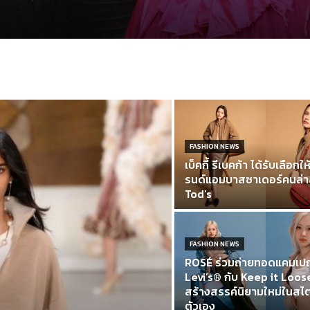
FASHION NEWS
เบ็คกี้ รีเบคก้า ได้รับเลือกใ
รนด์แอมบาสซาเดอร์คนล่
Tod’s
FASHION NEWS
ROSÉ ร่วมถ่ายทอดแคมเ
Levi’s® กับ Keep it Loos
สร้างสรรค์นิยามใหม่ในสไตล์
ตัวเอง