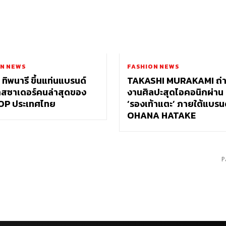
N NEWS
FASHION NEWS
 ทิพนารี ขึ้นแท่นแบรนด์
TAKASHI MURAKAMI ถ่
สซาเดอร์คนล่าสุดของ
งานศิลปะสุดไอคอนิกผ่าน
OP ประเทศไทย
‘รองเท้าแตะ’ ภายใต้แบรน
OHANA HATAKE
P