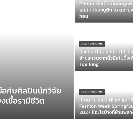
Dior เผยไอเท็มเอ็กซ์คลูซ
โฉมใหม่ของบูติก ณ สยาม
กอน
FASHION NEWS
นิ้วเท้าจะไม่โล่งอีกต่อไป! ถ
ย้ายแหวนจากนิ้วมือไปนิ้วเท
Toe Ring
ือกับศิลปินนักวิจัย
FASHION NEWS
งเชื้อรามีชีวิต
เปิดตารางโชว์ Milan และ 
Fashion Week Spring/
2027 มีอะไรบ้างที่ห้ามพล