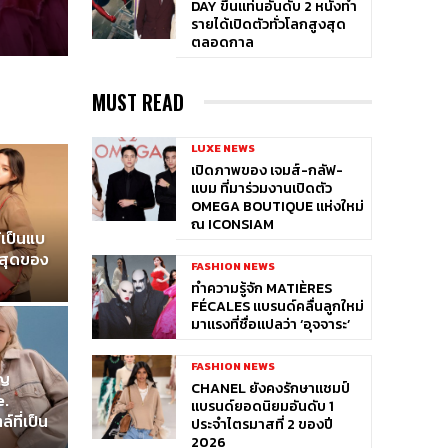
DAY ขึ้นแท่นอันดับ 2 หนังทำ
รายได้เปิดตัวทั่วโลกสูงสุด
ตลอดกาล
MUST READ
LUXE NEWS
เปิดภาพของ เจมส์-กลัฟ-
แบม ที่มาร่วมงานเปิดตัว
OMEGA BOUTIQUE แห่งใหม่
ณ ICONSIAM
ห้เป็นแบ
าสุดของ
FASHION NEWS
ทำความรู้จัก MATIÈRES
FÉCALES แบรนด์คลื่นลูกใหม่
มาแรงที่ชื่อแปลว่า ‘อุจจาระ’
FASHION NEWS
ปญ
CHANEL ยังคงรักษาแชมป์
e.
แบรนด์ยอดนิยมอันดับ 1
ที่เป็น
ประจำไตรมาสที่ 2 ของปี
2026