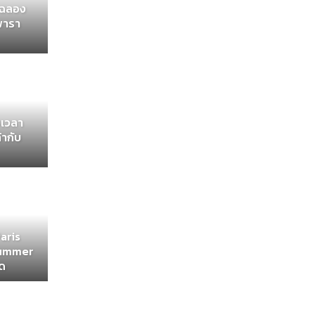
ีฟฉลอง
พารา
ึงเวลา
้ากับ
Paris
Summer
าด