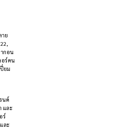
หลาย
022,
ารากอน
ดอร์คน
ี่ยม
รนด์
จำ และ
อร์
ี และ