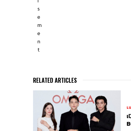
RELATED ARTICLES
L
เ
B