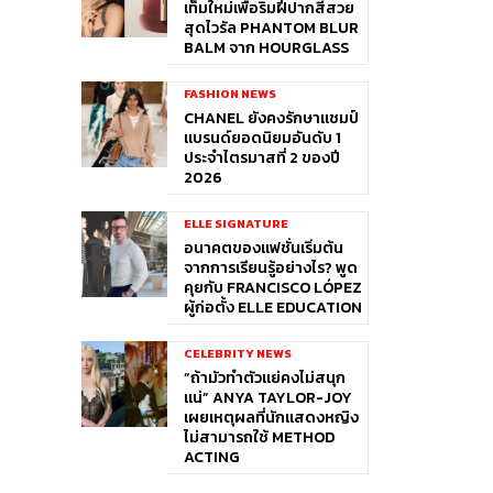
เท็มใหม่เพื่อริมฝีปากสีสวย
สุดไวรัล PHANTOM BLUR
BALM จาก HOURGLASS
FASHION NEWS
CHANEL ยังคงรักษาแชมป์
แบรนด์ยอดนิยมอันดับ 1
ประจำไตรมาสที่ 2 ของปี
2026
ELLE SIGNATURE
อนาคตของแฟชั่นเริ่มต้น
จากการเรียนรู้อย่างไร? พูด
คุยกับ FRANCISCO LÓPEZ
ผู้ก่อตั้ง ELLE EDUCATION
CELEBRITY NEWS
“ถ้ามัวทำตัวแย่คงไม่สนุก
แน่” ANYA TAYLOR-JOY
เผยเหตุผลที่นักแสดงหญิง
ไม่สามารถใช้ METHOD
ACTING