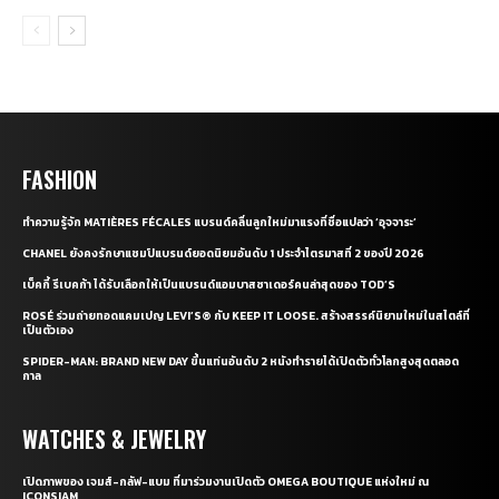
FASHION
ทำความรู้จัก MATIÈRES FÉCALES แบรนด์คลื่นลูกใหม่มาแรงที่ชื่อแปลว่า ‘อุจจาระ’
CHANEL ยังคงรักษาแชมป์แบรนด์ยอดนิยมอันดับ 1 ประจำไตรมาสที่ 2 ของปี 2026
เบ็คกี้ รีเบคก้า ได้รับเลือกให้เป็นแบรนด์แอมบาสซาเดอร์คนล่าสุดของ TOD’S
ROSÉ ร่วมถ่ายทอดแคมเปญ LEVI’S® กับ KEEP IT LOOSE. สร้างสรรค์นิยามใหม่ในสไตล์ที่
เป็นตัวเอง
SPIDER-MAN: BRAND NEW DAY ขึ้นแท่นอันดับ 2 หนังทำรายได้เปิดตัวทั่วโลกสูงสุดตลอด
กาล
WATCHES & JEWELRY
เปิดภาพของ เจมส์-กลัฟ-แบม ที่มาร่วมงานเปิดตัว OMEGA BOUTIQUE แห่งใหม่ ณ
ICONSIAM