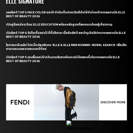
ELLE SIGNATURE
เผยลิสต์ TOP 5 FACE COLOR แห่งปี กับไอเท็มช่วยเติมสีสันให้กับใบหน้าจากผลรางวัล ELLE
BEST OF BEAUTY 2026
เปิดคู่มือสมัครเรียน ELLE EDUCATION พร้อมหลักสูตรที่ออกแบบโดยผู้เชี่ยวชาญ
เปิดลิสต์ TOP 6 ลิปไอเท็มแห่งปี ที่ทั้งสีสวย เนื้อสัมผัสดี และบำรุงริมฝีปากจากผลรางวัล ELLE
BEST OF BEAUTY 2026
โอกาสมาถึงแล้ว! โปรเจ็กต์สุดพิเศษ ‘ELLE & ELLE MEN RUNWAY: MODEL SEARCH’ เพื่อเฟ้น
หานางแบบและนายแบบหน้าใหม่
เปิดลิสต์ TOP 5 รองพื้นแห่งปี สร้างงานผิวสวยโดดเด่นได้ตลอดทั้งวันจากผลรางวัล ELLE
BEST OF BEAUTY 2026