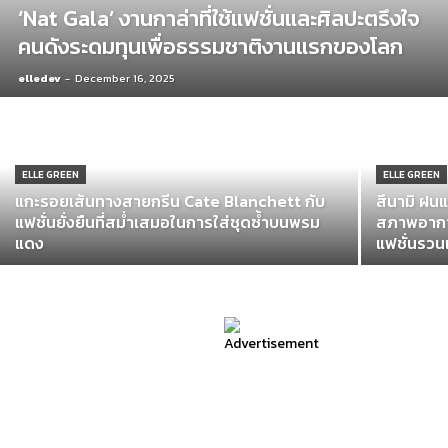
‘Nat Gala’ งานกาล่าที่ใช้แฟชั่นและศิลปะตรึงใจ
คนดังระดมทุนเพื่อธรรมชาติงานแรกของโลก
elledev
-
December 16, 2025
ELLE GREEN
ELLE GREEN
แกะรอยเส้นทางสายกรีน Cate Blanchett กับ
สึนามิ ฝนแ
แฟชั่นยั่งยืนที่สม่ำเสมอในการใส่ชุดซ้ำบนพรม
สภาพอากา
แดง
แฟชั่นรว