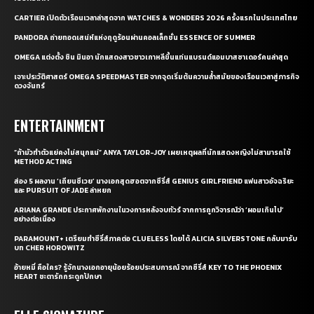
CARTIER เปิดตัวเรือนเวลาล่าสุดจาก WATCHES & WONDERS 2026 ครั้งแรกในประเทศไทย
PANDORA ถ่ายทอดเสน่ห์แห่งฤดูร้อนผ่านคอลเล็กชั่น ESSENCE OF SUMMER
OMEGA แต่งตั้ง ชิน มินอา นักแสดงสาวชาวเกาหลีขึ้นแท่นแบรนด์แอมบาสซาเดอร์คนล่าสุด
เจาะประวัติศาสตร์ OMEGA SPEEDMASTER จากจุดเริ่มต้นความล้ำสมัยของเรือนเวลาสู่ภารกิจ
ดวงจันทร์
ENTERTAINMENT
“ถ้ามัวทำตัวแย่คงไม่สนุกแน่” ANYA TAYLOR-JOY เผยเหตุผลที่นักแสดงหญิงไม่สามารถใช้
METHOD ACTING
ส่อง 5 ผลงาน ‘เถียนซีเวย’ นางเอกสุดฮอตจากซีรี่ส์ GENIUS GIRLFRIEND แฟนสาวอัจฉริยะ
และ PURSUIT OF JADE ล่าหยก
ARIANA GRANDE ประกาศพักงานในวงการหลังจบทัวร์ จากการถูกวิจารณ์ว่า ‘ผอมเกินไป’
อย่างต่อเนื่อง
PARAMOUNT+ เตรียมทำซีรี่ส์ภาคต่อ CLUELESS โดยได้ ALICIA SILVERSTONE กลับมารับ
บท CHER HOROWITZ
อ้ายหมี่ คือใคร? รู้จักนางเอกอายุน้อยร้อยประสบการณ์ จากซีรี่ส์ KEY TO THE PHOENIX
HEART ชะตารักกระดูกปักษา