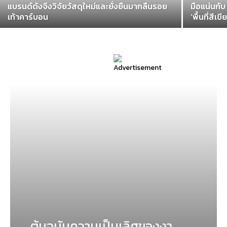
แบรนด์ดังจึงวิจัยวัสดุใหม่และยั่งยืนมากลืนรอย
มือแน่นกับ
เท้าคาร์บอน
‘พื้นที่สีเขี
ต้นฉบับความเป็นเลิศของงา