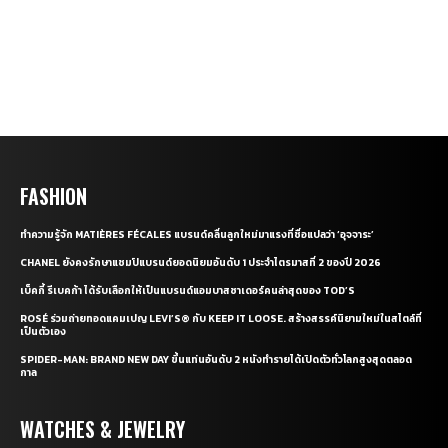
FASHION
ทำความรู้จัก MATIÈRES FÉCALES แบรนด์คลื่นลูกใหม่มาแรงที่ชื่อแปลว่า ‘อุจจาระ’
CHANEL ยังคงรักษาแชมป์แบรนด์ยอดนิยมอันดับ 1 ประจำไตรมาสที่ 2 ของปี 2026
เบ็คกี้ รีเบคก้า ได้รับเลือกให้เป็นแบรนด์แอมบาสซาเดอร์คนล่าสุดของ TOD’S
ROSÉ ร่วมถ่ายทอดแคมเปญ LEVI’S® กับ KEEP IT LOOSE. สร้างสรรค์นิยามใหม่ในสไตล์ที่
เป็นตัวเอง
SPIDER-MAN: BRAND NEW DAY ขึ้นแท่นอันดับ 2 หนังทำรายได้เปิดตัวทั่วโลกสูงสุดตลอด
กาล
WATCHES & JEWELRY