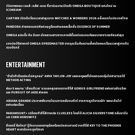
เปิดภาพของ เจมส์-กลัฟ-แบม ที่มาร่วมงานเปิดตัว OMEGA BOUTIQUE แห่งใหม่ ณ
ICONSIAM
CARTIER เปิดตัวเรือนเวลาล่าสุดจาก WATCHES & WONDERS 2026 ครั้งแรกในประเทศไทย
PANDORA ถ่ายทอดเสน่ห์แห่งฤดูร้อนผ่านคอลเล็กชั่น ESSENCE OF SUMMER
OMEGA แต่งตั้ง ชิน มินอา นักแสดงสาวชาวเกาหลีขึ้นแท่นแบรนด์แอมบาสซาเดอร์คนล่าสุด
เจาะประวัติศาสตร์ OMEGA SPEEDMASTER จากจุดเริ่มต้นความล้ำสมัยของเรือนเวลาสู่ภารกิจ
ดวงจันทร์
ENTERTAINMENT
“ถ้ามัวทำตัวแย่คงไม่สนุกแน่” ANYA TAYLOR-JOY เผยเหตุผลที่นักแสดงหญิงไม่สามารถใช้
METHOD ACTING
ส่อง 5 ผลงาน ‘เถียนซีเวย’ นางเอกสุดฮอตจากซีรี่ส์ GENIUS GIRLFRIEND แฟนสาวอัจฉริยะ
และ PURSUIT OF JADE ล่าหยก
ARIANA GRANDE ประกาศพักงานในวงการหลังจบทัวร์ จากการถูกวิจารณ์ว่า ‘ผอมเกินไป’
อย่างต่อเนื่อง
PARAMOUNT+ เตรียมทำซีรี่ส์ภาคต่อ CLUELESS โดยได้ ALICIA SILVERSTONE กลับมารับ
บท CHER HOROWITZ
อ้ายหมี่ คือใคร? รู้จักนางเอกอายุน้อยร้อยประสบการณ์ จากซีรี่ส์ KEY TO THE PHOENIX
HEART ชะตารักกระดูกปักษา