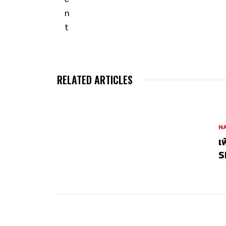
RELATED ARTICLES
H
เ
S