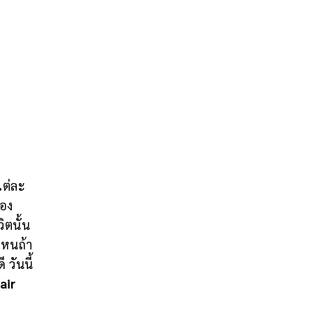
แต่ละ
้อง
ิตนั้น
ไหนถ้า
วันนี้
air