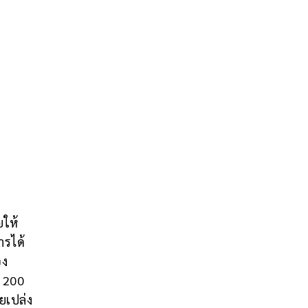
ยให้
ารได้
อง
น 200
ยเปล่ง