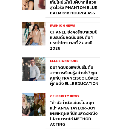
เท็มใหม่เพื่อริมฝีปากสีสวย
สุดไวรัล PHANTOM BLUR
BALM จาก HOURGLASS
FASHION NEWS
CHANEL ยังคงรักษาแชมป์
แบรนด์ยอดนิยมอันดับ 1
ประจำไตรมาสที่ 2 ของปี
2026
ELLE SIGNATURE
อนาคตของแฟชั่นเริ่มต้น
จากการเรียนรู้อย่างไร? พูด
คุยกับ FRANCISCO LÓPEZ
ผู้ก่อตั้ง ELLE EDUCATION
CELEBRITY NEWS
“ถ้ามัวทำตัวแย่คงไม่สนุก
แน่” ANYA TAYLOR-JOY
เผยเหตุผลที่นักแสดงหญิง
ไม่สามารถใช้ METHOD
ACTING