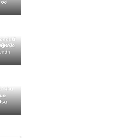
น จง
องจินต์
บผู้หญิง
ยกว่า
’ ผ่าน
lue
โปรด