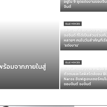
อยู่ใน 9 ชุดแต่งงานของจิ
จินต์
ELLE VOICES
เส้นทางที่ถ่ายทอดจากมุมม
จงจินต์ ที่ได้เป็นส่วนร่วมกั
หลายๆ คนในวันสำคัญที่เรี
‘แต่งงาน’
ELLE VOICES
ร้อมจากภายในสู่
ท่องโลกของ ‘ทายาทพันล้าน
ตัวตนและไลฟ์สไตล์ของ B
Naros อินฟลูเอนเซอร์คน
ของจินต์ จงจินต์