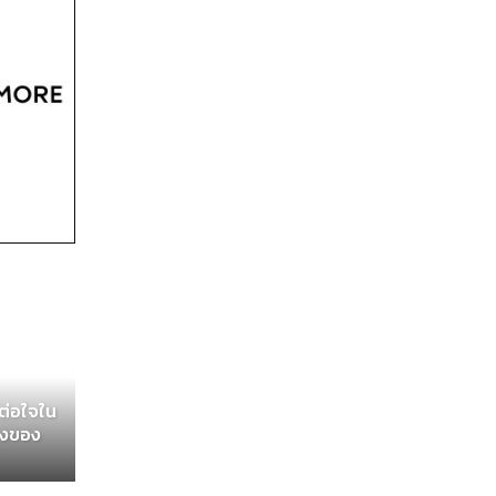
ีต่อใจใน
องของ