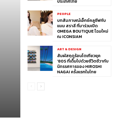
ประเทศไทย
PEOPLE
บทสัมภาษณ์เอ็กซ์คลูซีฟกับ
แบม สราลี ที่มาร่วมเปิด
OMEGA BOUTIQUE โฉมใหม่
ณ ICONSIAM
ART & DESIGN
สัมผัสฤดูร้อนโตเกียวยุค
’80S ที่เต็มไปด้วยชีวิตชีวากับ
นิทรรศการของ HIROSHI
NAGAI ครั้งแรกในไทย