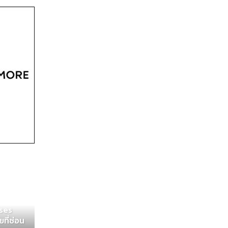
sses
ที่ซ่อน