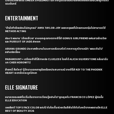
เจาะประวัติศาสตร์ OMEGA SPEEDMASTER จากจุดเริ่มต้นความล้ำสมัยของเรือนเวลาสู่ภารกิจ
ดวงจันทร์
ENTERTAINMENT
“ถ้ามัวทำตัวแย่คงไม่สนุกแน่” ANYA TAYLOR-JOY เผยเหตุผลที่นักแสดงหญิงไม่สามารถใช้
METHOD ACTING
ส่อง 5 ผลงาน ‘เถียนซีเวย’ นางเอกสุดฮอตจากซีรี่ส์ GENIUS GIRLFRIEND แฟนสาวอัจฉริยะ
และ PURSUIT OF JADE ล่าหยก
ARIANA GRANDE ประกาศพักงานในวงการหลังจบทัวร์ จากการถูกวิจารณ์ว่า ‘ผอมเกินไป’
อย่างต่อเนื่อง
PARAMOUNT+ เตรียมทำซีรี่ส์ภาคต่อ CLUELESS โดยได้ ALICIA SILVERSTONE กลับมารับ
บท CHER HOROWITZ
อ้ายหมี่ คือใคร? รู้จักนางเอกอายุน้อยร้อยประสบการณ์ จากซีรี่ส์ KEY TO THE PHOENIX
HEART ชะตารักกระดูกปักษา
ELLE SIGNATURE
อนาคตของแฟชั่นเริ่มต้นจากการเรียนรู้อย่างไร? พูดคุยกับ FRANCISCO LÓPEZ ผู้ก่อตั้ง
ELLE EDUCATION
เผยลิสต์ TOP 5 FACE COLOR แห่งปี กับไอเท็มช่วยเติมสีสันให้กับใบหน้าจากผลรางวัล ELLE
BEST OF BEAUTY 2026