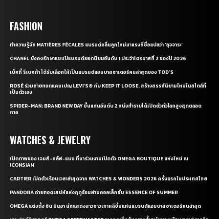
FASHION
ทำความรู้จัก MATIÈRES FÉCALES แบรนด์คลื่นลูกใหม่มาแรงที่ชื่อแปลว่า ‘อุจจาระ’
CHANEL ยังคงรักษาแชมป์แบรนด์ยอดนิยมอันดับ 1 ประจำไตรมาสที่ 2 ของปี 2026
เบ็คกี้ รีเบคก้า ได้รับเลือกให้เป็นแบรนด์แอมบาสซาเดอร์คนล่าสุดของ TOD’S
ROSÉ ร่วมถ่ายทอดแคมเปญ LEVI’S® กับ KEEP IT LOOSE. สร้างสรรค์นิยามใหม่ในสไตล์ที่
เป็นตัวเอง
SPIDER-MAN: BRAND NEW DAY ขึ้นแท่นอันดับ 2 หนังทำรายได้เปิดตัวทั่วโลกสูงสุดตลอด
กาล
WATCHES & JEWELRY
เปิดภาพของ เจมส์-กลัฟ-แบม ที่มาร่วมงานเปิดตัว OMEGA BOUTIQUE แห่งใหม่ ณ
ICONSIAM
CARTIER เปิดตัวเรือนเวลาล่าสุดจาก WATCHES & WONDERS 2026 ครั้งแรกในประเทศไทย
PANDORA ถ่ายทอดเสน่ห์แห่งฤดูร้อนผ่านคอลเล็กชั่น ESSENCE OF SUMMER
OMEGA แต่งตั้ง ชิน มินอา นักแสดงสาวชาวเกาหลีขึ้นแท่นแบรนด์แอมบาสซาเดอร์คนล่าสุด