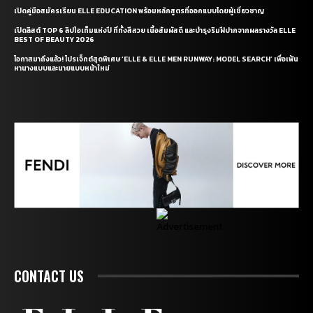
เปิดคู่มือสมัครเรียน ELLE EDUCATION พร้อมหลักสูตรที่ออกแบบโดยผู้เชี่ยวชาญ
เปิดลิสต์ TOP 6 ลิปไอเท็มแห่งปี ที่ทั้งสีสวย เนื้อสัมผัสดี และบำรุงริมฝีปากจากผลรางวัล ELLE
BEST OF BEAUTY 2026
โอกาสมาถึงแล้ว! โปรเจ็กต์สุดพิเศษ ‘ELLE & ELLE MEN RUNWAY: MODEL SEARCH’ เพื่อเฟ้น
หานางแบบและนายแบบหน้าใหม่
CONTACT US