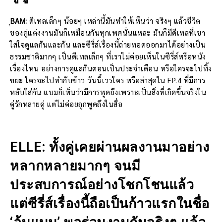
ฺฺBAM:
ดีเทลเล็กๆ น้อยๆ เหล่านี้มันทำให้เห็นว่า จริงๆ แล้วชีวิต
ของคู่แต่งงานมันก็เหมือนกันทุกเพศนั่นแหละ มันก็มีดีเทลที่เขา
ใส่ใจดูแลกันและกัน และซีรี่ส์เรื่องนี้ถ่ายทอดออกมาได้อย่างเป็น
ธรรมชาติมากๆ เป็นดีเทลเล็กๆ ที่เราไม่ค่อยเห็นในซีรี่ส์หรือหนัง
เรื่องไหน อย่างการดูแลกันตอนเป็นประจำเดือน หรือใครจะไปทิ้ง
ขยะ ใครจะไปทำกับข้าว วันนี้เวรใคร หรือล่าสุดใน EP.4 ที่มีการ
หลับใส่กัน แบมก็เห็นว่ามีการพูดถึงเพราะเป็นสิ่งที่เกิดขึ้นจริงใน
คู่รักหลายคู่ แต่ไม่ค่อยถูกพูดถึงในสื่อ
ELLE: ทั้งคู่เคยผ่านผลงานมาอย่าง
หลากหลายมากๆ จนมี
ประสบการณ์อย่างโชกโชนแล้ว
แต่ซีรี่ส์เรื่องนี้ถือเป็นก้าวแรกในชื่อ