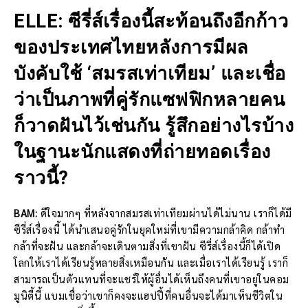
ELLE: ซีรี่ส์เรื่องนี้สะท้อนถึงอีกก้าว
ของประเทศไทยหลังการมีผล
บังคับใช้ ‘สมรสเท่าเทียม’ และเชื่อ
ว่าเป็นภาพที่คู่รักแซฟฟิกหลายคน
ก็วาดฝันไว้เช่นกัน
รู้สึกอย่างไรบ้าง
ในฐานะนักแสดงที่ถ่ายทอดเรื่อง
ราวนี้?
BAM:
ดีใจมากๆ ที่หลังจากสมรสเท่าเทียมผ่านได้ไม่นาน เราก็ได้มี
ซีรี่ส์เรื่องนี้ ได้นำเสนอคู่รักในยุคใหม่ที่เขามีความกล้าคิด กล้าทำ
กล้าที่จะฝัน และกล้าจะเดินตามสิ่งที่เขาฝัน ซีรี่ส์เรื่องนี้ก็ได้เปิด
โลกให้เราได้เรียนรู้หลายสิ่งเหมือนกัน และเมื่อเราได้เรียนรู้ เราก็
สามารถเป็นตัวแทนที่จะแชร์ให้ผู้อื่นได้เห็นถึงคนที่เขาอยู่ในคอม
มูนิตี้นี้ แบมเชื่อว่าเขาก็คงจะแฮปปี้ที่คนอื่นจะได้มาเห็นชีวิตใน