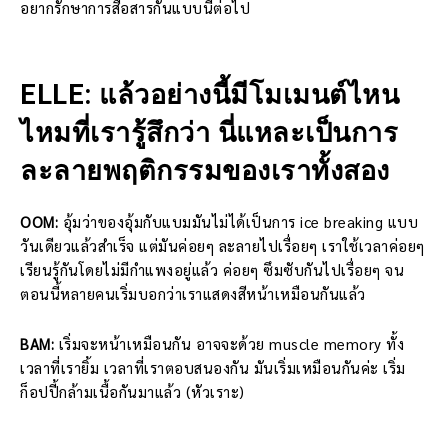
อยากรักษาการสื่อสารกันแบบนี้ต่อไป
ELLE: แล้วอย่างนี้มีโมเมนต์ไหน
ไหมที่เรารู้สึกว่า นี่แหละเป็นการ
ละลายพฤติกรรมของเราทั้งสอง
OOM:
อุ้มว่าของอุ้มกับแบมมันไม่ได้เป็นการ ice breaking แบบ
วันเดียวแล้วสำเร็จ แต่มันค่อยๆ ละลายไปเรื่อยๆ เราใช้เวลาค่อยๆ
เรียนรู้กันโดยไม่มีกำแพงอยู่แล้ว ค่อยๆ ซึมซับกันไปเรื่อยๆ จน
ตอนนี้หลายคนเริ่มบอกว่าเราแสดงสีหน้าเหมือนกันแล้ว
BAM:
เริ่มจะหน้าเหมือนกัน อาจจะด้วย muscle memory ทั้ง
เวลาที่เรายิ้ม เวลาที่เราตอบสนองกัน มันเริ่มเหมือนกันค่ะ เริ่ม
ก็อปปี้กล้ามเนื้อกันมาแล้ว (หัวเราะ)