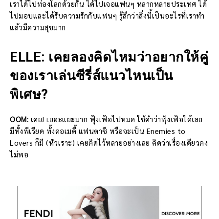
เราได้ไปท่องโลกด้วยกัน ได้ไปเจอแฟนๆ หลากหลายประเทศ ได้
ไปมอบและได้รับความรักกับแฟนๆ รู้สึกว่าสิ่งนี้เป็นอะไรที่เราทำ
แล้วมีความสุขมาก
ELLE: เคยลองคิดไหมว่าอยากให้คู่
ของเราเล่นซีรี่ส์แนวไหนเป็น
พิเศษ?
OOM:
เคย! เยอะแยะมาก ฟุ้งเฟ้อไปหมด ใช้คำว่าฟุ้งเฟ้อได้เลย
มีทั้งพีเรียด ทั้งคอเมดี้ แฟนตาซี หรือจะเป็น Enemies to
Lovers ก็มี (หัวเราะ) เคยคิดไว้หลายอย่างเลย คิดว่าเรื่องเดียวคง
ไม่พอ