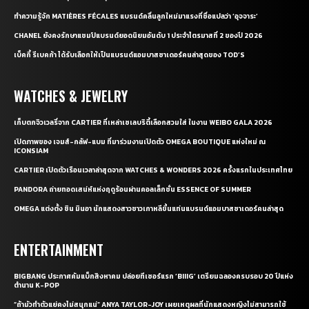
ทำความรู้จัก MATIÈRES FÉCALES แบรนด์คลื่นลูกใหม่มาแรงที่ชื่อแปลว่า ‘อุจจาระ’
CHANEL ยังคงรักษาแชมป์แบรนด์ยอดนิยมอันดับ 1 ประจำไตรมาสที่ 2 ของปี 2026
เบ็คกี้ รีเบคก้า ได้รับเลือกให้เป็นแบรนด์แอมบาสซาเดอร์คนล่าสุดของ TOD’S
WATCHES & JEWELRY
เก็บตกจิวเวลรี่จาก CARTIER ที่เหล่าเซเลบริตี้เลือกสวมใส่ ในงาน WEIBO GALA 2026
เปิดภาพของ เจมส์-กลัฟ-แบม ที่มาร่วมงานเปิดตัว OMEGA BOUTIQUE แห่งใหม่ ณ
ICONSIAM
CARTIER เปิดตัวเรือนเวลาล่าสุดจาก WATCHES & WONDERS 2026 ครั้งแรกในประเทศไทย
PANDORA ถ่ายทอดเสน่ห์แห่งฤดูร้อนผ่านคอลเล็กชั่น ESSENCE OF SUMMER
OMEGA แต่งตั้ง ชิน มินอา นักแสดงสาวชาวเกาหลีขึ้นแท่นแบรนด์แอมบาสซาเดอร์คนล่าสุด
ENTERTAINMENT
BIGBANG ประกาศคัมแบ็กสิงหาคม ปล่อยทีเซอร์แรก ‘BIIIG’ เตรียมฉลองครบรอบ 20 ปีแห่ง
ตำนาน K-POP
“ถ้ามัวทำตัวแย่คงไม่สนุกแน่” ANYA TAYLOR-JOY เผยเหตุผลที่นักแสดงหญิงไม่สามารถใช้