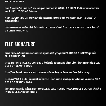
METHOD ACTING
ส่อง 5 ผลงาน ‘เถียนซีเวย’ นางเอกสุดฮอตจากซีรี่ส์ GENIUS GIRLFRIEND แฟนสาวอัจฉริยะ
และ PURSUIT OF JADE ล่าหยก
ARIANA GRANDE ประกาศพักงานในวงการหลังจบทัวร์ จากการถูกวิจารณ์ว่า ‘ผอมเกินไป’
อย่างต่อเนื่อง
PARAMOUNT+ เตรียมทำซีรี่ส์ภาคต่อ CLUELESS โดยได้ ALICIA SILVERSTONE กลับมารับ
บท CHER HOROWITZ
ELLE SIGNATURE
อนาคตของแฟชั่นเริ่มต้นจากการเรียนรู้อย่างไร? พูดคุยกับ FRANCISCO LÓPEZ ผู้ก่อตั้ง
ELLE EDUCATION
เผยลิสต์ TOP 5 FACE COLOR แห่งปี กับไอเท็มช่วยเติมสีสันให้กับใบหน้าจากผลรางวัล ELLE
BEST OF BEAUTY 2026
เปิดคู่มือสมัครเรียน ELLE EDUCATION พร้อมหลักสูตรที่ออกแบบโดยผู้เชี่ยวชาญ
เปิดลิสต์ TOP 6 ลิปไอเท็มแห่งปี ที่ทั้งสีสวย เนื้อสัมผัสดี และบำรุงริมฝีปากจากผลรางวัล ELLE
BEST OF BEAUTY 2026
โอกาสมาถึงแล้ว! โปรเจ็กต์สุดพิเศษ ‘ELLE & ELLE MEN RUNWAY: MODEL SEARCH’ เพื่อเฟ้น
หานางแบบและนายแบบหน้าใหม่