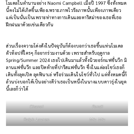
โมเดลในตำนานอย่าง Naomi Campbell เมื่อปี 1997 ซึ่งทั้งหมด
นี้คงไม่ได้เกิดขึ้นเพียงเพราะภาพไวรัลภาพนั้นเพียงภาพเดียว
แต่เป็นนั่นเป็นเพราะท่าทางการเดินและคาริสม่าของเธอที่เธอ
ฝึกฝนมาด้วยเช่นเดียวกัน
ส่วนเรื่องความโด่งดังในปัจจุบันก็ต้องบอกว่าเธอขึ้นแท่นโมเดล
ตัวท็อปที่ใครๆ ก็อยากร่วมงานด้วย เพราะสำหรับฤดูกาล
Spring/Summer 2024 เธอไปเดินมาแล้วทั้งนิวยอร์กแฟชั่นวีก มิ
ลานแฟชั่นวีก และปิดท้ายที่ปารีสแฟชั่นวีก ซึ่งในแต่ละโชว์เธอก็
เดินทั้งลุคเปิด ลุคฟินาเล่ หรือร่วมเดินในโชว์ทั่วไป แต่ทั้งหมดนี้ก็
ล้วนบ่งบอกได้เป็นอย่างดีว่าเธอเป็นหนึ่งในนางแบบดาวรุ่งในยุค
นี้เลยก็ว่าได้
Chanel
Fendi
Ralph Lauren
Miu Miu