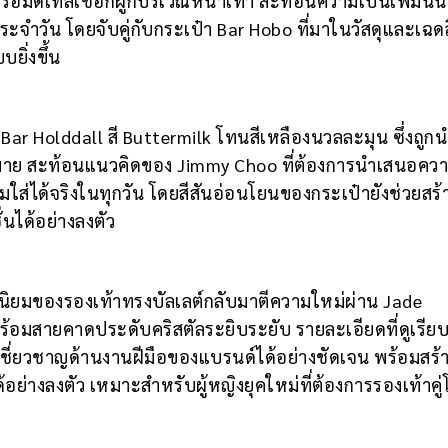
มาพร้อมดีเทลเชือกผูกบริเวณหน้าเท้า สะท้อนความเป็นเฟมินี
ประจำวัน โดยจับคู่กับกระเป๋า Bar Hobo ที่มาในวัสดุและเฉดส
ยิ่งขึ้น
า Bar Holddall สี Buttermilk โทนสีเหลืองนวลละมุน ซึ่งถูก
มาย สะท้อนแนวคิดของ Jimmy Choo ที่ต้องการนำเสนอคว
ใส่ได้จริงในทุกวัน โดยสีสันอ่อนโยนของกระเป๋ายังช่วยสร้า
นได้อย่างลงตัว
ิยมของรองเท้าทรงบัลเลต์กลับมาตีความใหม่ผ่าน Jade
าพร้อมสายคาดประดับคริสตัลระยิบระยับ รายละเอียดที่ดูเรียบ
เชี่ยวชาญด้านงานฝีมือของแบรนด์ได้อย่างชัดเจน พร้อมสร้
างลงตัว เหมาะสำหรับผู้หญิงยุคใหม่ที่ต้องการรองเท้าคู