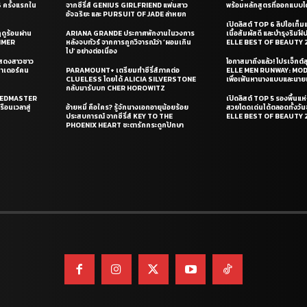
ครั้งแรกใน
จากซีรี่ส์ GENIUS GIRLFRIEND แฟนสาว
พร้อมหลักสูตรที่ออกแบบโด
อัจฉริยะ และ PURSUIT OF JADE ล่าหยก
เปิดลิสต์ TOP 6 ลิปไอเท็มแห
ดูร้อนผ่าน
ARIANA GRANDE ประกาศพักงานในวงการ
เนื้อสัมผัสดี และบำรุงริม
UMMER
หลังจบทัวร์ จากการถูกวิจารณ์ว่า ‘ผอมเกิน
ELLE BEST OF BEAUTY 
ไป’ อย่างต่อเนื่อง
แสดงสาวชาว
โอกาสมาถึงแล้ว! โปรเจ็กต์
ซาเดอร์คน
PARAMOUNT+ เตรียมทำซีรี่ส์ภาคต่อ
ELLE MEN RUNWAY: MO
CLUELESS โดยได้ ALICIA SILVERSTONE
เพื่อเฟ้นหานางแบบและนาย
กลับมารับบท CHER HOROWITZ
PEEDMASTER
เปิดลิสต์ TOP 5 รองพื้นแห่
ือนเวลาสู่
อ้ายหมี่ คือใคร? รู้จักนางเอกอายุน้อยร้อย
สวยโดดเด่นได้ตลอดทั้งวั
ประสบการณ์ จากซีรี่ส์ KEY TO THE
ELLE BEST OF BEAUTY 
PHOENIX HEART ชะตารักกระดูกปักษา