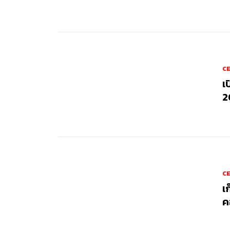
CE
เ
2
CE
เ
ค