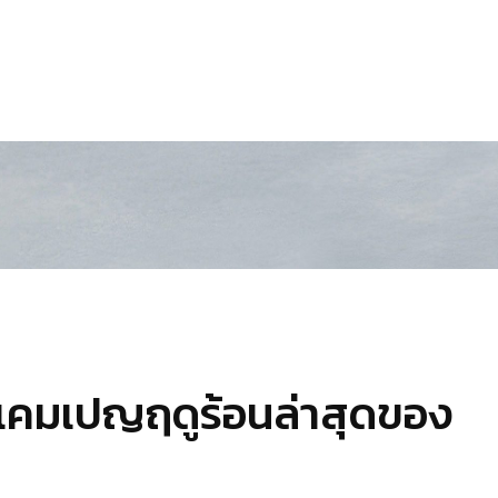
ับแคมเปญฤดูร้อนล่าสุดของ