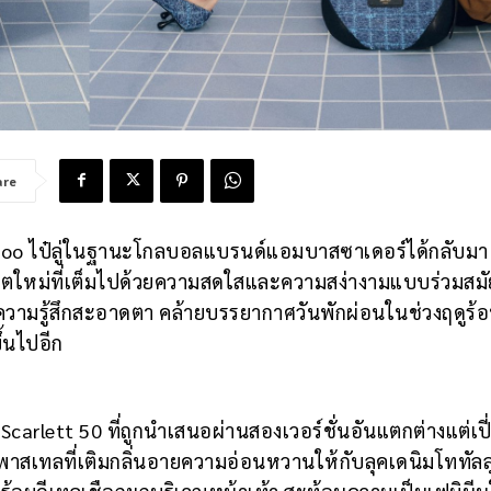
are
hoo ไป๋ลู่ในฐานะโกลบอลแบรนด์แอมบาสซาเดอร์ได้กลับมา
็ตใหม่ที่เต็มไปด้วยความสดใสและความสง่างามแบบร่วมสมั
ห้ความรู้สึกสะอาดตา คล้ายบรรยากาศวันพักผ่อนในช่วงฤดูร้อ
ึ้นไปอีก
arlett 50 ที่ถูกนำเสนอผ่านสองเวอร์ชั่นอันแตกต่างแต่เปี
ืองพาสเทลที่เติมกลิ่นอายความอ่อนหวานให้กับลุคเดนิมโททัลล