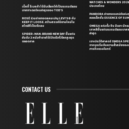
WATCHES & WONDERS 2026 
ประเทศไทย
เบ็คกี้ รีเบคก้า ได้รับเลือกให้เป็นแบรนด์แอม
บาสซาเดอร์คนล่าสุดของ TOD’S
PANDORA ถ่ายทอดเสน่ห์แห่งฤ
คอลเล็กชั่น ESSENCE OF S
ROSÉ ร่วมถ่ายทอดแคมเปญ LEVI’S® กับ
KEEP IT LOOSE. สร้างสรรค์นิยามใหม่ใน
สไตล์ที่เป็นตัวเอง
OMEGA แต่งตั้ง ชิน มินอา นัก
เกาหลีขึ้นแท่นแบรนด์แอมบาส
ล่าสุด
SPIDER-MAN: BRAND NEW DAY ขึ้นแท่น
อันดับ 2 หนังทำรายได้เปิดตัวทั่วโลกสูงสุด
ตลอดกาล
เจาะประวัติศาสตร์ OMEGA S
จากจุดเริ่มต้นความล้ำสมัยของเร
ภารกิจดวงจันทร์
CONTACT US