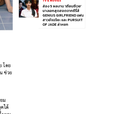
TV & MOVIES
ส่อง 5 ผลงาน ‘เถียนซีเวย’
นางเอกสุดฮอตจากซีรี่ส์
GENIUS GIRLFRIEND แฟน
สาวอัจฉริยะ และ PURSUIT
OF JADE ล่าหยก
ย โดย
น ช่วย
่ยม
ุคได้