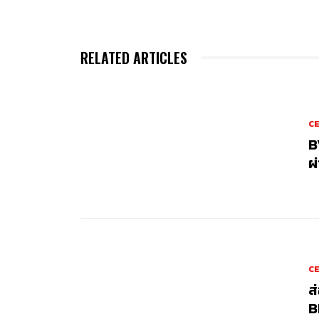
RELATED ARTICLES
CE
B
ผ
CE
ส
B