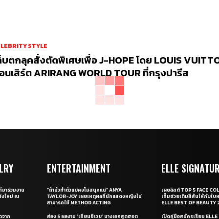
LEBRITY STYLE
ก็บตกลุคสั่งตัดพิเศษเพื่อ J-HOPE โดย LOUIS VUITT
อนเสิร์ต ARIRANG WORLD TOUR ที่กรุงปารีส
LRY
ENTERTAINMENT
ELLE SIGNATU
ี่มาร่วมงาน
“ถ้ามัวทำตัวแย่คงไม่สนุกแน่” ANYA
เผยลิสต์ TOP 5 FACE COL
่งใหม่ ณ
TAYLOR-JOY เผยเหตุผลที่นักแสดงหญิงไม่
เท็มช่วยเติมสีสันให้กับใบ
สามารถใช้ METHOD ACTING
ELLE BEST OF BEAUTY 
ุดจาก
ส่อง 5 ผลงาน ‘เถียนซีเวย’ นางเอกสุดฮอต
เปิดคู่มือสมัครเรียน EL