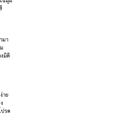
นในมุม
ี
นำมา
าม
งมิติ
ง่าย
าง
่โปรด