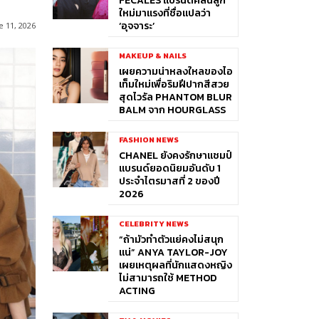
FÉCALES แบรนด์คลื่นลูก
ใหม่มาแรงที่ชื่อแปลว่า
‘อุจจาระ’
e 11, 2026
MAKEUP & NAILS
เผยความน่าหลงใหลของไอ
เท็มใหม่เพื่อริมฝีปากสีสวย
สุดไวรัล PHANTOM BLUR
BALM จาก HOURGLASS
FASHION NEWS
CHANEL ยังคงรักษาแชมป์
แบรนด์ยอดนิยมอันดับ 1
ประจำไตรมาสที่ 2 ของปี
2026
CELEBRITY NEWS
“ถ้ามัวทำตัวแย่คงไม่สนุก
แน่” ANYA TAYLOR-JOY
เผยเหตุผลที่นักแสดงหญิง
ไม่สามารถใช้ METHOD
ACTING