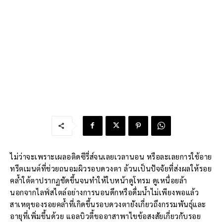
ไม่ว่าจะเพราะเผลอติดซีรี่ส์จนเลยเวลานอน หรือละเลยการใช้อาย
ทรีตเมนต์ที่ช่วยถนอมผิวรอบดวงตา ล้วนเป็นปัจจัยที่ส่งผลให้รอย
คล้ำใต้ตาปรากฏชัดขึ้นจนทำให้ใบหน้าดูโทรม ดูเหนื่อยล้า
นอกจากไลฟ์สไตล์อย่างการนอนดึกหรือดื่มน้ำไม่เพียงพอแล้ว
สาเหตุของรอยคล้ำที่เกิดขึ้นรอบดวงตายังเกี่ยวถึงกรรมพันธุ์และ
อายุที่เพิ่มขึ้นด้วย แอลบิวตี้ขออาสาพาไขข้อสงสัยเกี่ยวกับรอย