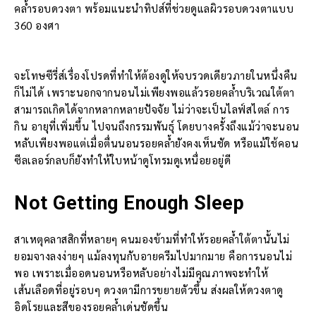
คล้ำรอบดวงตา พร้อมแนะนำทิปส์ที่ช่วยดูแลผิวรอบดวงตาแบบ
360 องศา
จะโทษซีรี่ส์เรื่องโปรดที่ทำให้ต้องดูให้จบรวดเดียวภายในหนึ่งคืน
ก็ไม่ได้ เพราะนอกจากนอนไม่เพียงพอแล้วรอยคล้ำบริเวณใต้ตา
สามารถเกิดได้จากหลากหลายปัจจัย ไม่ว่าจะเป็นไลฟ์สไตล์ การ
กิน อายุที่เพิ่มขึ้น ไปจนถึงกรรมพันธุ์ โดยบางครั้งถึงแม้ว่าจะนอน
หลับเพียงพอแต่เมื่อตื่นนอนรอยคล้ำยังคงเห็นชัด หรือแม้ใช้คอน
ซีลเลอร์กลบก็ยังทำให้ใบหน้าดูโทรมดูเหนื่อยอยู่ดี
Not Getting Enough Sleep
สาเหตุคลาสสิกที่หลายๆ คนมองข้ามที่ทำให้รอยคล้ำใต้ตานั้นไม่
ยอมจางลงง่ายๆ แม้ลงทุนกับอายครีมไปมากมาย คือการนอนไม่
พอ เพราะเมื่ออดนอนหรือหลับอย่างไม่มีคุณภาพจะทำให้
เส้นเลือดที่อยู่รอบๆ ดวงตามีการขยายตัวขึ้น ส่งผลให้ดวงตาดู
อิดโรยและสีของรอยคล้ำเด่นชัดขึ้น