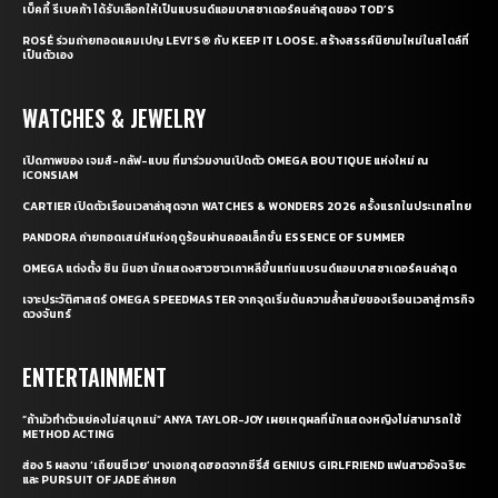
เบ็คกี้ รีเบคก้า ได้รับเลือกให้เป็นแบรนด์แอมบาสซาเดอร์คนล่าสุดของ TOD’S
ROSÉ ร่วมถ่ายทอดแคมเปญ LEVI’S® กับ KEEP IT LOOSE. สร้างสรรค์นิยามใหม่ในสไตล์ที่
เป็นตัวเอง
WATCHES & JEWELRY
เปิดภาพของ เจมส์-กลัฟ-แบม ที่มาร่วมงานเปิดตัว OMEGA BOUTIQUE แห่งใหม่ ณ
ICONSIAM
CARTIER เปิดตัวเรือนเวลาล่าสุดจาก WATCHES & WONDERS 2026 ครั้งแรกในประเทศไทย
PANDORA ถ่ายทอดเสน่ห์แห่งฤดูร้อนผ่านคอลเล็กชั่น ESSENCE OF SUMMER
OMEGA แต่งตั้ง ชิน มินอา นักแสดงสาวชาวเกาหลีขึ้นแท่นแบรนด์แอมบาสซาเดอร์คนล่าสุด
เจาะประวัติศาสตร์ OMEGA SPEEDMASTER จากจุดเริ่มต้นความล้ำสมัยของเรือนเวลาสู่ภารกิจ
ดวงจันทร์
ENTERTAINMENT
“ถ้ามัวทำตัวแย่คงไม่สนุกแน่” ANYA TAYLOR-JOY เผยเหตุผลที่นักแสดงหญิงไม่สามารถใช้
METHOD ACTING
ส่อง 5 ผลงาน ‘เถียนซีเวย’ นางเอกสุดฮอตจากซีรี่ส์ GENIUS GIRLFRIEND แฟนสาวอัจฉริยะ
และ PURSUIT OF JADE ล่าหยก