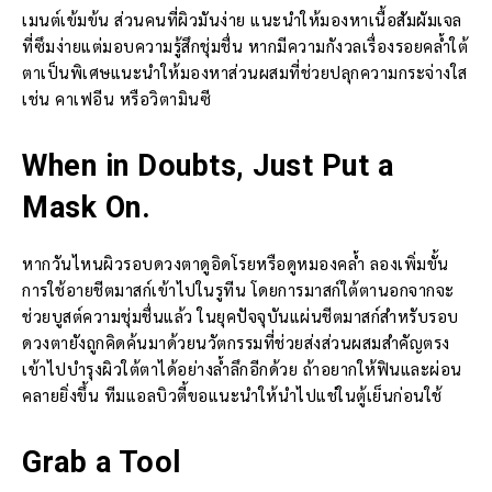
เมนต์เข้มข้น ส่วนคนที่ผิวมันง่าย แนะนำให้มองหาเนื้อสัมผัมเจล
ที่ซึมง่ายแต่มอบความรู้สึกชุ่มชื่น หากมีความกังวลเรื่องรอยคล้ำใต้
ตาเป็นพิเศษแนะนำให้มองหาส่วนผสมที่ช่วยปลุกความกระจ่างใส
เช่น คาเฟอีน หรือวิตามินซี
When in Doubts, Just Put a
Mask On.
หากวันไหนผิวรอบดวงตาดูอิดโรยหรือดูหมองคล้ำ ลองเพิ่มขั้น
การใช้อายชีตมาสก์เข้าไปในรูทีน โดยการมาสก์ใต้ตานอกจากจะ
ช่วยบูสต์ความชุ่มชื่นแล้ว ในยุคปัจจุบันแผ่นชีตมาสก์สำหรับรอบ
ดวงตายังถูกคิดค้นมาด้วยนวัตกรรมที่ช่วยส่งส่วนผสมสำคัญตรง
เข้าไปบำรุงผิวใต้ตาได้อย่างล้ำลึกอีกด้วย ถ้าอยากให้ฟินและผ่อน
คลายยิ่งขึ้น ทีมแอลบิวตี้ขอแนะนำให้นำไปแช่ในตู้เย็นก่อนใช้
Grab a Tool