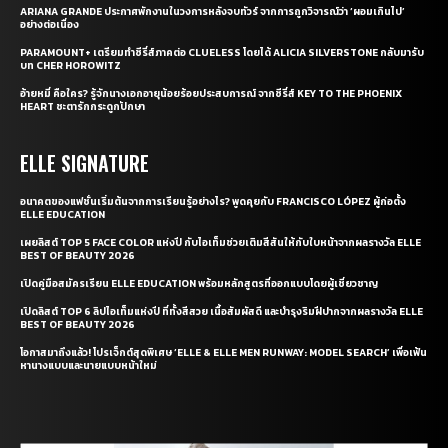
ARIANA GRANDE ประกาศพักงานในวงการหลังจบทัวร์ จากการถูกวิจารณ์ว่า ‘ผอมเกินไป’
อย่างต่อเนื่อง
PARAMOUNT+ เตรียมทำซีรี่ส์ภาคต่อ CLUELESS โดยได้ ALICIA SILVERSTONE กลับมารับ
บท CHER HOROWITZ
อ้ายหมี่ คือใคร? รู้จักนางเอกอายุน้อยร้อยประสบการณ์ จากซีรี่ส์ KEY TO THE PHOENIX
HEART ชะตารักกระดูกปักษา
ELLE SIGNATURE
อนาคตของแฟชั่นเริ่มต้นจากการเรียนรู้อย่างไร? พูดคุยกับ FRANCISCO LÓPEZ ผู้ก่อตั้ง
ELLE EDUCATION
เผยลิสต์ TOP 5 FACE COLOR แห่งปี กับไอเท็มช่วยเติมสีสันให้กับใบหน้าจากผลรางวัล ELLE
BEST OF BEAUTY 2026
เปิดคู่มือสมัครเรียน ELLE EDUCATION พร้อมหลักสูตรที่ออกแบบโดยผู้เชี่ยวชาญ
เปิดลิสต์ TOP 6 ลิปไอเท็มแห่งปี ที่ทั้งสีสวย เนื้อสัมผัสดี และบำรุงริมฝีปากจากผลรางวัล ELLE
BEST OF BEAUTY 2026
โอกาสมาถึงแล้ว! โปรเจ็กต์สุดพิเศษ ‘ELLE & ELLE MEN RUNWAY: MODEL SEARCH’ เพื่อเฟ้น
หานางแบบและนายแบบหน้าใหม่