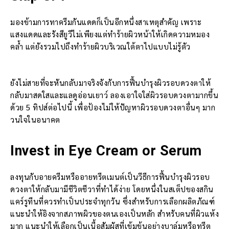
มองข้ามการทาครีมกันแดดก็เป็นอีกหนึ่งสาเหตุสำคัญ เพราะ
แสงแดดและรังสียูวีไม่เพียงแต่ทำร้ายผิวหน้าให้เกิดความหมอง
คล้ำ แต่ยังรวมไปถึงทำร้ายผิวบริเวณใต้ตาไปแบบไม่รู้ตัว
ยังไม่สายที่จะหันกลับมาจริงจังกับการฟื้นบำรุงผิวรอบดวงตาให้
กลับมาสดใสและแลดูอ่อนเยาว์ ลองเอาใจใส่ผิวรอบดวงตามากขึ้น
ด้วย 5 ทิปส์ต่อไปนี้ เพื่อป้องไม่ให้ปัญหาผิวรอบดวงตาอื่นๆ มาก
วนใจในอนาคต
Invest in Eye Cream or Serum
ลงทุนกับอายครีมหรืออายทรีตเมนต์เป็นวีธีการฟื้นบำรุงผิวรอบ
ดวงตาให้กลับมามีชีวิตชีวาที่ทำได้ง่าย โดยหนึ่งในสเต็ปของสกิน
แคร์รูทีนที่ควรทำเป็นประจำทุกวัน ซึ่งสำหรับการเลือกผลิตภัณฑ์
แนะนำให้อิงจากสภาพผิวของตนเองเป็นหลัก สำหรับคนที่ผิวแห้ง
มาก แนะนำให้เลือกเป็นเนื้อสัมผัสที่เข้มข้นอย่างบาล์มหรือทรีต