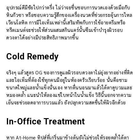
อุปกรณ์ดีมีชัยไปกว่าครึ่ง ไม่ว่าจะชื่นชอบการนวดเองด้วยมือกับ
หินกัวซา หรือชอบความรู้สึกของเครื่องนวดที่ช่วยกระตุ้นการไหล
เวียนโลหิต การมีไอเท็มเหล่านี้เสริมทัพกับการใช้อายครีมหรือ
ทรีตเมนต์จะช่วยให้ส่วนผสมสกินแคร์นั้นซึมเข้าบำรุงผิวรอบ
ดวงตาได้อย่างมีประสิทธิภาพมากขึ้น
Cold Remedy
จริงๆ แล้วสูตร OG ของการดูแลผิวรอบดวงตาไม่ยุ่งยากอย่างที่คิด
และไอเท็มที่ต้องใช้ทุกคนมีอยู่ในห้องครัวเรียบร้อย นั่นคือชาม
ขนาดใหญ่และน้ำแข็งนั่นเอง หากตื่นนอนมาแล้วใต้ตาดูบวมและ
หมองคล้ำ แนะนำให้ลองแช่ใบหน้าในน้ำแข็ง วิธีนี้นอกจากความ
เย็นจะช่วยลดอาการบวมแล้ว ยังปลุกความสดชื่นให้ผิวอีกด้วย
In-Office Treatment
หาก At-Home ทิปส์ที่เกริ่นมาข้างต้นยังไม่ช่วยให้รอยคล้ำใต้ตา