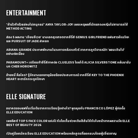
ENTERTAINMENT
“ถ้ามัวทำตัวแย่คงไม่สนุกแน่” ANYA TAYLOR-JOY เผยเหตุผลที่นักแสดงหญิงไม่สามารถใช้
METHOD ACTING
ส่อง 5 ผลงาน ‘เถียนซีเวย’ นางเอกสุดฮอตจากซีรี่ส์ GENIUS GIRLFRIEND แฟนสาวอัจฉริยะ
และ PURSUIT OF JADE ล่าหยก
ARIANA GRANDE ประกาศพักงานในวงการหลังจบทัวร์ จากการถูกวิจารณ์ว่า ‘ผอมเกินไป’
อย่างต่อเนื่อง
PARAMOUNT+ เตรียมทำซีรี่ส์ภาคต่อ CLUELESS โดยได้ ALICIA SILVERSTONE กลับมารับ
บท CHER HOROWITZ
อ้ายหมี่ คือใคร? รู้จักนางเอกอายุน้อยร้อยประสบการณ์ จากซีรี่ส์ KEY TO THE PHOENIX
HEART ชะตารักกระดูกปักษา
ELLE SIGNATURE
อนาคตของแฟชั่นเริ่มต้นจากการเรียนรู้อย่างไร? พูดคุยกับ FRANCISCO LÓPEZ ผู้ก่อตั้ง
ELLE EDUCATION
เผยลิสต์ TOP 5 FACE COLOR แห่งปี กับไอเท็มช่วยเติมสีสันให้กับใบหน้าจากผลรางวัล ELLE
BEST OF BEAUTY 2026
เปิดคู่มือสมัครเรียน ELLE EDUCATION พร้อมหลักสูตรที่ออกแบบโดยผู้เชี่ยวชาญ