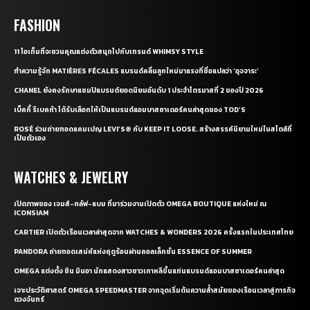
FASHION
11 ไอเท็มที่จะชวนคุณแต่งตัวสนุกไปกับเทรนด์ WHIMSY STYLE
ทำความรู้จัก MATIÈRES FÉCALES แบรนด์คลื่นลูกใหม่มาแรงที่ชื่อแปลว่า ‘อุจจาระ’
CHANEL ยังคงรักษาแชมป์แบรนด์ยอดนิยมอันดับ 1 ประจำไตรมาสที่ 2 ของปี 2026
เบ็คกี้ รีเบคก้า ได้รับเลือกให้เป็นแบรนด์แอมบาสซาเดอร์คนล่าสุดของ TOD’S
ROSÉ ร่วมถ่ายทอดแคมเปญ LEVI’S® กับ KEEP IT LOOSE. สร้างสรรค์นิยามใหม่ในสไตล์ที่
เป็นตัวเอง
WATCHES & JEWELRY
เปิดภาพของ เจมส์-กลัฟ-แบม ที่มาร่วมงานเปิดตัว OMEGA BOUTIQUE แห่งใหม่ ณ
ICONSIAM
CARTIER เปิดตัวเรือนเวลาล่าสุดจาก WATCHES & WONDERS 2026 ครั้งแรกในประเทศไทย
PANDORA ถ่ายทอดเสน่ห์แห่งฤดูร้อนผ่านคอลเล็กชั่น ESSENCE OF SUMMER
OMEGA แต่งตั้ง ชิน มินอา นักแสดงสาวชาวเกาหลีขึ้นแท่นแบรนด์แอมบาสซาเดอร์คนล่าสุด
เจาะประวัติศาสตร์ OMEGA SPEEDMASTER จากจุดเริ่มต้นความล้ำสมัยของเรือนเวลาสู่ภารกิจ
ดวงจันทร์