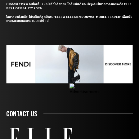
เปิดลิสต์ TOP 6 ลิปไอเท็มแห่งปี ที่ทั้งสีสวย เนื้อสัมผัสดี และบำรุงริมฝีปากจากผลรางวัล ELLE
BEST OF BEAUTY 2026
โอกาสมาถึงแล้ว! โปรเจ็กต์สุดพิเศษ ‘ELLE & ELLE MEN RUNWAY: MODEL SEARCH’ เพื่อเฟ้น
หานางแบบและนายแบบหน้าใหม่
CONTACT US