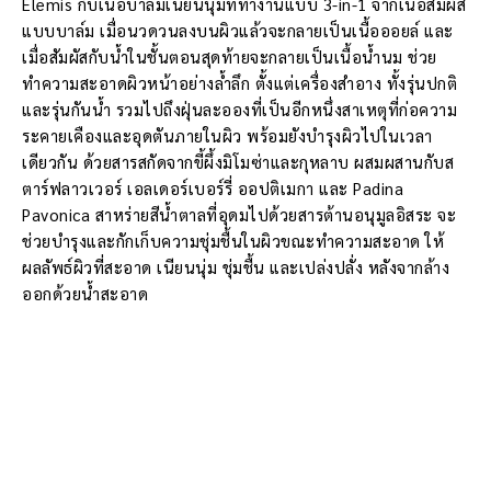
Elemis กับเนื้อบาล์มเนียนนุ่มที่ทำงานแบบ 3-in-1 จากเนื้อสัมผัส
แบบบาล์ม เมื่อนวดวนลงบนผิวแล้วจะกลายเป็นเนื้อออยล์ และ
เมื่อสัมผัสกับน้ำในชั้นตอนสุดท้ายจะกลายเป็นเนื้อน้ำนม ช่วย
ทำความสะอาดผิวหน้าอย่างล้ำลึก ตั้งแต่เครื่องสำอาง ทั้งรุ่นปกติ
และรุ่นกันน้ำ รวมไปถึงฝุ่นละอองที่เป็นอีกหนึ่งสาเหตุที่ก่อความ
ระคายเคืองและอุดตันภายในผิว พร้อมยังบำรุงผิวไปในเวลา
เดียวกัน ด้วยสารสกัดจากขี้ผึ้งมิโมซ่าและกุหลาบ ผสมผสานกับส
ตาร์ฟลาวเวอร์ เอลเดอร์เบอร์รี่ ออปติเมกา และ Padina
Pavonica สาหร่ายสีน้ำตาลที่อุดมไปด้วยสารต้านอนุมูลอิสระ จะ
ช่วยบำรุงและกักเก็บความชุ่มชื้นในผิวขณะทำความสะอาด ให้
ผลลัพธ์ผิวที่สะอาด เนียนนุ่ม ชุ่มชื้น และเปล่งปลั่ง หลังจากล้าง
ออกด้วยน้ำสะอาด