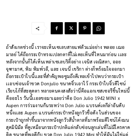
ถ้าสังเกตช่วงนี้ เราจะเห็นเซเลบสายแฟตัวแม่อย่าง พลอย เฌอ
มาลย์ ได้ถือกระเป๋าทรงเเปลกตาที่ไม่เคยเห็นที่ไหนมาก่อน เเละ
หลังจากนั้นก็ได้เห็นเหล่าเซเลบริตี้อย่าง เจนิส เจณิสตา, ออย
จุฑามาศ, พิม พิมพ์วลี, และ เจนนี่ เขริกา ต่างก็พร้อมใจออกมา
ถือกระเป๋าใบนี้เเละที่สำคัญพอซูมถึงดีเทลเข้าไปพบว่ากระเป๋า
เเอบซ่อนเจ้าขวด Donjulio ขนาดจิ๋วเอาไว้ กระเป๋าใบจิ๋วดีไซน์
เรียบโก้ที่สะดุดตา หลายคนคงสงสัยว่านี่คือแอกเซสเซอรีชิ้นใหม่นี้
คืออะไร วันนี้เเอลขอมาเฉลยว่าคือ Don Julio 1942 MINI x
Aupen การร่วมงานกันระหว่าง Don Julio แบรนด์เตกีล่าอันดับ
หนึ่งเเละ Aupen แบรนด์กระเป๋าหนังลูกวัวชื่อดัง ในส่วนของ
กระเป๋าถูกทำขึ้นมาจากหนังลูกวัวสีน้ำตาลที่มาพร้อมดีไซน์โค้งมน
สุดมินิมัล ที่ดูเหมือนกระเป๋าปกติแต่กลับซ่อนลูกเล่นที่ไม่มีใครคาด
คิด ขนาดที่พอดีกับ ขวด Don Julio 1942 Mini ทำให้มันไม่ใช่แค่