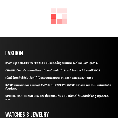
FASHION
ทำความรู้จัก MATIÈRES FÉCALES แบรนด์คลื่นลูกใหม่มาแรงที่ชื่อแปลว่า ‘อุจจาระ’
CHANEL ยังคงรักษาแชมป์แบรนด์ยอดนิยมอันดับ 1 ประจำไตรมาสที่ 2 ของปี 2026
เบ็คกี้ รีเบคก้า ได้รับเลือกให้เป็นแบรนด์แอมบาสซาเดอร์คนล่าสุดของ TOD’S
ROSÉ ร่วมถ่ายทอดแคมเปญ LEVI’S® กับ KEEP IT LOOSE. สร้างสรรค์นิยามใหม่ในสไตล์ที่
เป็นตัวเอง
SPIDER-MAN: BRAND NEW DAY ขึ้นแท่นอันดับ 2 หนังทำรายได้เปิดตัวทั่วโลกสูงสุดตลอด
กาล
WATCHES & JEWELRY