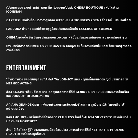
เปิดภาพของ เจมส์-กลัฟ-แบม ที่มาร่วมงานเปิดตัว OMEGA BOUTIQUE แห่งใหม่ ณ
ICONSIAM
CARTIER เปิดตัวเรือนเวลาล่าสุดจาก WATCHES & WONDERS 2026 ครั้งแรกในประเทศไทย
PANDORA ถ่ายทอดเสน่ห์แห่งฤดูร้อนผ่านคอลเล็กชั่น ESSENCE OF SUMMER
OMEGA แต่งตั้ง ชิน มินอา นักแสดงสาวชาวเกาหลีขึ้นแท่นแบรนด์แอมบาสซาเดอร์คนล่าสุด
เจาะประวัติศาสตร์ OMEGA SPEEDMASTER จากจุดเริ่มต้นความล้ำสมัยของเรือนเวลาสู่ภารกิจ
ดวงจันทร์
ENTERTAINMENT
“ถ้ามัวทำตัวแย่คงไม่สนุกแน่” ANYA TAYLOR-JOY เผยเหตุผลที่นักแสดงหญิงไม่สามารถใช้
METHOD ACTING
ส่อง 5 ผลงาน ‘เถียนซีเวย’ นางเอกสุดฮอตจากซีรี่ส์ GENIUS GIRLFRIEND แฟนสาวอัจฉริยะ
และ PURSUIT OF JADE ล่าหยก
ARIANA GRANDE ประกาศพักงานในวงการหลังจบทัวร์ จากการถูกวิจารณ์ว่า ‘ผอมเกินไป’
อย่างต่อเนื่อง
PARAMOUNT+ เตรียมทำซีรี่ส์ภาคต่อ CLUELESS โดยได้ ALICIA SILVERSTONE กลับมารับ
บท CHER HOROWITZ
อ้ายหมี่ คือใคร? รู้จักนางเอกอายุน้อยร้อยประสบการณ์ จากซีรี่ส์ KEY TO THE PHOENIX
HEART ชะตารักกระดูกปักษา