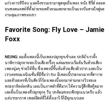
แก่วงการทีป๊อบ แอลจึงชวนเขามาพูดคุยถึงเพลง หนัง ซีรี่ส์ ตลอด
จนพอดแคสต์ที่ทั้งถ่ายทอดตัวตนและกลายเป็นแรงบันดาลใจสู่ผล
งานคุณภาพของเขา
Favorite Song: Fly Love – Jamie
Foxx
NEUNG:
ผมตั้งเพลงนี้เป็นเพลงปลุกทุกเช้าเลย ปกติถ้าเราตั้ง
นาฬิกาปลุกอาจจะเป็นเสียงกริ๊งๆ แต่ผมชอบเริ่มต้นวันด้วยเสียง
เพลงนุ่มๆ ช่วยให้ตื่น ซึ่งเพลงนี้ขึ้นต้นด้วยเสียงผิวปาก และเป็น
เราเคยชมแอนิเมชั่นที่มีชื่อว่า Rio มีเพลงนี้ประกอบฉากที่ฮาวาย
และตัวละครที่เป็นสัตว์ก็ร้องเพลงนี้ออกมาท่ามกลางวิวทะเล
พระอาทิตย์ตกดิน เลยเป็นภาพจำที่ดีมาก ให้ความรู้สึกฟีลกู๊ดมาก
เลยตั้งเป็นเพลงที่ปลุกทุกๆ วัน ปกติผมชอบฟังทุกแนวครับ แล้ว
แต่บรรยากาศ เพลย์ลิสต์ที่ได้ตั้งเอาไว้ก็มีทุกแนวเลย