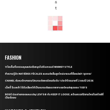
FASHION
11 ไอเท็มที่จะชวนคุณแต่งตัวสนุกไปกับเทรนด์ WHIMSY STYLE
ทำความรู้จัก MATIÈRES FÉCALES แบรนด์คลื่นลูกใหม่มาแรงที่ชื่อแปลว่า ‘อุจจาระ’
CHANEL ยังคงรักษาแชมป์แบรนด์ยอดนิยมอันดับ 1 ประจำไตรมาสที่ 2 ของปี 2026
เบ็คกี้ รีเบคก้า ได้รับเลือกให้เป็นแบรนด์แอมบาสซาเดอร์คนล่าสุดของ TOD’S
ROSÉ ร่วมถ่ายทอดแคมเปญ LEVI’S® กับ KEEP IT LOOSE. สร้างสรรค์นิยามใหม่ในสไตล์ที่
เป็นตัวเอง