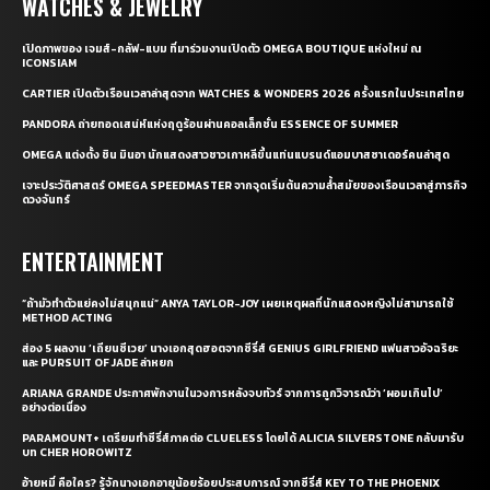
WATCHES & JEWELRY
เปิดภาพของ เจมส์-กลัฟ-แบม ที่มาร่วมงานเปิดตัว OMEGA BOUTIQUE แห่งใหม่ ณ
ICONSIAM
CARTIER เปิดตัวเรือนเวลาล่าสุดจาก WATCHES & WONDERS 2026 ครั้งแรกในประเทศไทย
PANDORA ถ่ายทอดเสน่ห์แห่งฤดูร้อนผ่านคอลเล็กชั่น ESSENCE OF SUMMER
OMEGA แต่งตั้ง ชิน มินอา นักแสดงสาวชาวเกาหลีขึ้นแท่นแบรนด์แอมบาสซาเดอร์คนล่าสุด
เจาะประวัติศาสตร์ OMEGA SPEEDMASTER จากจุดเริ่มต้นความล้ำสมัยของเรือนเวลาสู่ภารกิจ
ดวงจันทร์
ENTERTAINMENT
“ถ้ามัวทำตัวแย่คงไม่สนุกแน่” ANYA TAYLOR-JOY เผยเหตุผลที่นักแสดงหญิงไม่สามารถใช้
METHOD ACTING
ส่อง 5 ผลงาน ‘เถียนซีเวย’ นางเอกสุดฮอตจากซีรี่ส์ GENIUS GIRLFRIEND แฟนสาวอัจฉริยะ
และ PURSUIT OF JADE ล่าหยก
ARIANA GRANDE ประกาศพักงานในวงการหลังจบทัวร์ จากการถูกวิจารณ์ว่า ‘ผอมเกินไป’
อย่างต่อเนื่อง
PARAMOUNT+ เตรียมทำซีรี่ส์ภาคต่อ CLUELESS โดยได้ ALICIA SILVERSTONE กลับมารับ
บท CHER HOROWITZ
อ้ายหมี่ คือใคร? รู้จักนางเอกอายุน้อยร้อยประสบการณ์ จากซีรี่ส์ KEY TO THE PHOENIX