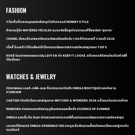
FASHION
11 ไอเท็มที่จะชวนคุณแต่งตัวสนุกไปกับเทรนด์ WHIMSY STYLE
ทำความรู้จัก MATIÈRES FÉCALES แบรนด์คลื่นลูกใหม่มาแรงที่ชื่อแปลว่า ‘อุจจาระ’
CHANEL ยังคงรักษาแชมป์แบรนด์ยอดนิยมอันดับ 1 ประจำไตรมาสที่ 2 ของปี 2026
เบ็คกี้ รีเบคก้า ได้รับเลือกให้เป็นแบรนด์แอมบาสซาเดอร์คนล่าสุดของ TOD’S
ROSÉ ร่วมถ่ายทอดแคมเปญ LEVI’S® กับ KEEP IT LOOSE. สร้างสรรค์นิยามใหม่ในสไตล์ที่
เป็นตัวเอง
WATCHES & JEWELRY
เปิดภาพของ เจมส์-กลัฟ-แบม ที่มาร่วมงานเปิดตัว OMEGA BOUTIQUE แห่งใหม่ ณ
ICONSIAM
CARTIER เปิดตัวเรือนเวลาล่าสุดจาก WATCHES & WONDERS 2026 ครั้งแรกในประเทศไทย
PANDORA ถ่ายทอดเสน่ห์แห่งฤดูร้อนผ่านคอลเล็กชั่น ESSENCE OF SUMMER
OMEGA แต่งตั้ง ชิน มินอา นักแสดงสาวชาวเกาหลีขึ้นแท่นแบรนด์แอมบาสซาเดอร์คนล่าสุด
เจาะประวัติศาสตร์ OMEGA SPEEDMASTER จากจุดเริ่มต้นความล้ำสมัยของเรือนเวลาสู่ภารกิจ
ดวงจันทร์