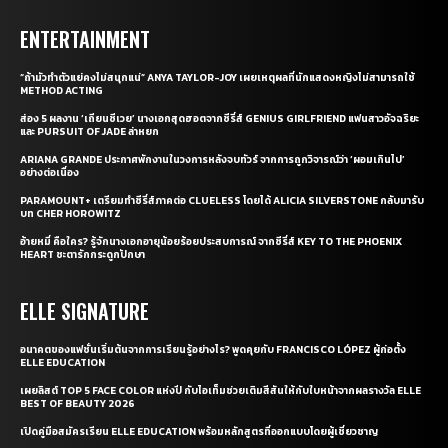
ENTERTAINMENT
“ถ้ามัวทำตัวแย่คงไม่สนุกแน่” ANYA TAYLOR-JOY เผยเหตุผลที่นักแสดงหญิงไม่สามารถใช้
METHOD ACTING
ส่อง 5 ผลงาน ‘เถียนซีเวย’ นางเอกสุดฮอตจากซีรี่ส์ GENIUS GIRLFRIEND แฟนสาวอัจฉริยะ
และ PURSUIT OF JADE ล่าหยก
ARIANA GRANDE ประกาศพักงานในวงการหลังจบทัวร์ จากการถูกวิจารณ์ว่า ‘ผอมเกินไป’
อย่างต่อเนื่อง
PARAMOUNT+ เตรียมทำซีรี่ส์ภาคต่อ CLUELESS โดยได้ ALICIA SILVERSTONE กลับมารับ
บท CHER HOROWITZ
อ้ายหมี่ คือใคร? รู้จักนางเอกอายุน้อยร้อยประสบการณ์ จากซีรี่ส์ KEY TO THE PHOENIX
HEART ชะตารักกระดูกปักษา
ELLE SIGNATURE
อนาคตของแฟชั่นเริ่มต้นจากการเรียนรู้อย่างไร? พูดคุยกับ FRANCISCO LÓPEZ ผู้ก่อตั้ง
ELLE EDUCATION
เผยลิสต์ TOP 5 FACE COLOR แห่งปี กับไอเท็มช่วยเติมสีสันให้กับใบหน้าจากผลรางวัล ELLE
BEST OF BEAUTY 2026
เปิดคู่มือสมัครเรียน ELLE EDUCATION พร้อมหลักสูตรที่ออกแบบโดยผู้เชี่ยวชาญ