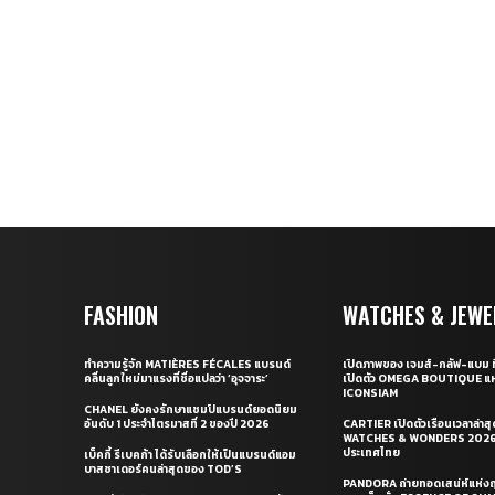
FASHION
WATCHES & JEWE
ทำความรู้จัก MATIÈRES FÉCALES แบรนด์
เปิดภาพของ เจมส์-กลัฟ-แบม ท
คลื่นลูกใหม่มาแรงที่ชื่อแปลว่า ‘อุจจาระ’
เปิดตัว OMEGA BOUTIQUE แห
ICONSIAM
CHANEL ยังคงรักษาแชมป์แบรนด์ยอดนิยม
อันดับ 1 ประจำไตรมาสที่ 2 ของปี 2026
CARTIER เปิดตัวเรือนเวลาล่าส
WATCHES & WONDERS 2026 
ประเทศไทย
เบ็คกี้ รีเบคก้า ได้รับเลือกให้เป็นแบรนด์แอม
บาสซาเดอร์คนล่าสุดของ TOD’S
PANDORA ถ่ายทอดเสน่ห์แห่งฤ