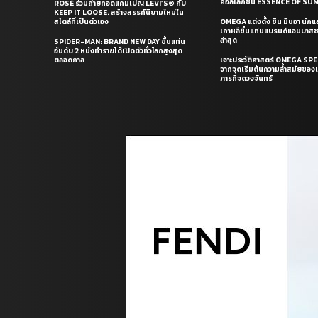
คอลเล็กชั่น ESSENCE OF S
ROSÉ ร่วมถ่ายทอดแคมเปญ LEVI’S® กับ
KEEP IT LOOSE. สร้างสรรค์นิยามใหม่ใน
สไตล์ที่เป็นตัวเอง
OMEGA แต่งตั้ง ชิน มินอา นัก
เกาหลีขึ้นแท่นแบรนด์แอมบาส
ล่าสุด
SPIDER-MAN: BRAND NEW DAY ขึ้นแท่น
อันดับ 2 หนังทำรายได้เปิดตัวทั่วโลกสูงสุด
ตลอดกาล
เจาะประวัติศาสตร์ OMEGA S
จากจุดเริ่มต้นความล้ำสมัยของเร
ภารกิจดวงจันทร์