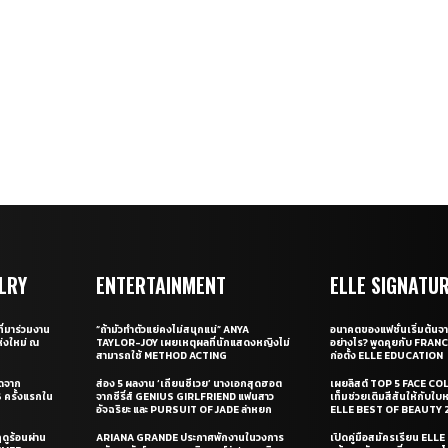
LRY
ENTERTAINMENT
ELLE SIGNATU
ี่มาร่วมงาน
“ถ้ามัวทำตัวแย่คงไม่สนุกแน่” ANYA
อนาคตของแฟชั่นเริ่มต้นจา
่งใหม่ ณ
TAYLOR-JOY เผยเหตุผลที่นักแสดงหญิงไม่
อย่างไร? พูดคุยกับ FRAN
สามารถใช้ METHOD ACTING
ก่อตั้ง ELLE EDUCATION
ุดจาก
ส่อง 5 ผลงาน ‘เถียนซีเวย’ นางเอกสุดฮอต
เผยลิสต์ TOP 5 FACE COL
ครั้งแรกใน
จากซีรี่ส์ GENIUS GIRLFRIEND แฟนสาว
เท็มช่วยเติมสีสันให้กับใบ
อัจฉริยะ และ PURSUIT OF JADE ล่าหยก
ELLE BEST OF BEAUTY 
ดูร้อนผ่าน
ARIANA GRANDE ประกาศพักงานในวงการ
เปิดคู่มือสมัครเรียน EL