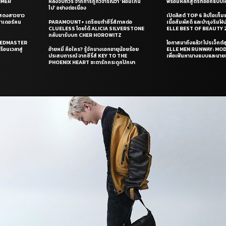
UMMER
หลังจบทัวร์ จากการถูกวิจารณ์ว่า ‘ผอมเกิน
พร้อมหลักสูตรที่ออกแบบโด
ไป’ อย่างต่อเนื่อง
แสดงสาวชาว
เปิดลิสต์ TOP 6 ลิปไอเท็มแห
ซาเดอร์คน
PARAMOUNT+ เตรียมทำซีรี่ส์ภาคต่อ
เนื้อสัมผัสดี และบำรุงริม
CLUELESS โดยได้ ALICIA SILVERSTONE
ELLE BEST OF BEAUTY 
กลับมารับบท CHER HOROWITZ
PEEDMASTER
โอกาสมาถึงแล้ว! โปรเจ็กต์
ือนเวลาสู่
อ้ายหมี่ คือใคร? รู้จักนางเอกอายุน้อยร้อย
ELLE MEN RUNWAY: MO
ประสบการณ์ จากซีรี่ส์ KEY TO THE
เพื่อเฟ้นหานางแบบและนาย
PHOENIX HEART ชะตารักกระดูกปักษา