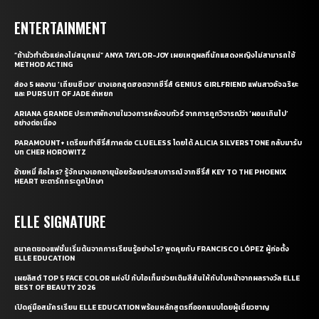
ENTERTAINMENT
“ถ้ามัวทำตัวแย่คงไม่สนุกแน่” ANYA TAYLOR-JOY เผยเหตุผลที่นักแสดงหญิงไม่สามารถใช้
METHOD ACTING
ส่อง 5 ผลงาน ‘เถียนซีเวย’ นางเอกสุดฮอตจากซีรี่ส์ GENIUS GIRLFRIEND แฟนสาวอัจฉริยะ
และ PURSUIT OF JADE ล่าหยก
ARIANA GRANDE ประกาศพักงานในวงการหลังจบทัวร์ จากการถูกวิจารณ์ว่า ‘ผอมเกินไป’
อย่างต่อเนื่อง
PARAMOUNT+ เตรียมทำซีรี่ส์ภาคต่อ CLUELESS โดยได้ ALICIA SILVERSTONE กลับมารับ
บท CHER HOROWITZ
อ้ายหมี่ คือใคร? รู้จักนางเอกอายุน้อยร้อยประสบการณ์ จากซีรี่ส์ KEY TO THE PHOENIX
HEART ชะตารักกระดูกปักษา
ELLE SIGNATURE
อนาคตของแฟชั่นเริ่มต้นจากการเรียนรู้อย่างไร? พูดคุยกับ FRANCISCO LÓPEZ ผู้ก่อตั้ง
ELLE EDUCATION
เผยลิสต์ TOP 5 FACE COLOR แห่งปี กับไอเท็มช่วยเติมสีสันให้กับใบหน้าจากผลรางวัล ELLE
BEST OF BEAUTY 2026
เปิดคู่มือสมัครเรียน ELLE EDUCATION พร้อมหลักสูตรที่ออกแบบโดยผู้เชี่ยวชาญ