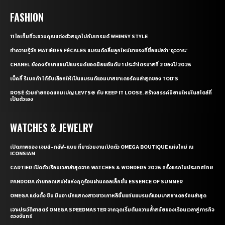
FASHION
11 ไอเท็มที่จะชวนคุณแต่งตัวสนุกไปกับเทรนด์ WHIMSY STYLE
ทำความรู้จัก MATIÈRES FÉCALES แบรนด์คลื่นลูกใหม่มาแรงที่ชื่อแปลว่า ‘อุจจาระ’
CHANEL ยังคงรักษาแชมป์แบรนด์ยอดนิยมอันดับ 1 ประจำไตรมาสที่ 2 ของปี 2026
เบ็คกี้ รีเบคก้า ได้รับเลือกให้เป็นแบรนด์แอมบาสซาเดอร์คนล่าสุดของ TOD’S
ROSÉ ร่วมถ่ายทอดแคมเปญ LEVI’S® กับ KEEP IT LOOSE. สร้างสรรค์นิยามใหม่ในสไตล์ที่
เป็นตัวเอง
WATCHES & JEWELRY
เปิดภาพของ เจมส์-กลัฟ-แบม ที่มาร่วมงานเปิดตัว OMEGA BOUTIQUE แห่งใหม่ ณ
ICONSIAM
CARTIER เปิดตัวเรือนเวลาล่าสุดจาก WATCHES & WONDERS 2026 ครั้งแรกในประเทศไทย
PANDORA ถ่ายทอดเสน่ห์แห่งฤดูร้อนผ่านคอลเล็กชั่น ESSENCE OF SUMMER
OMEGA แต่งตั้ง ชิน มินอา นักแสดงสาวชาวเกาหลีขึ้นแท่นแบรนด์แอมบาสซาเดอร์คนล่าสุด
เจาะประวัติศาสตร์ OMEGA SPEEDMASTER จากจุดเริ่มต้นความล้ำสมัยของเรือนเวลาสู่ภารกิจ
ดวงจันทร์