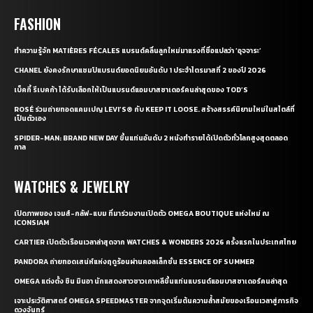
FASHION
ทำความรู้จัก MATIÈRES FÉCALES แบรนด์คลื่นลูกใหม่มาแรงที่ชื่อแปลว่า ‘อุจจาระ’
CHANEL ยังคงรักษาแชมป์แบรนด์ยอดนิยมอันดับ 1 ประจำไตรมาสที่ 2 ของปี 2026
เบ็คกี้ รีเบคก้า ได้รับเลือกให้เป็นแบรนด์แอมบาสซาเดอร์คนล่าสุดของ TOD’S
ROSÉ ร่วมถ่ายทอดแคมเปญ LEVI’S® กับ KEEP IT LOOSE. สร้างสรรค์นิยามใหม่ในสไตล์ที่
เป็นตัวเอง
SPIDER-MAN: BRAND NEW DAY ขึ้นแท่นอันดับ 2 หนังทำรายได้เปิดตัวทั่วโลกสูงสุดตลอด
กาล
WATCHES & JEWELRY
เปิดภาพของ เจมส์-กลัฟ-แบม ที่มาร่วมงานเปิดตัว OMEGA BOUTIQUE แห่งใหม่ ณ
ICONSIAM
CARTIER เปิดตัวเรือนเวลาล่าสุดจาก WATCHES & WONDERS 2026 ครั้งแรกในประเทศไทย
PANDORA ถ่ายทอดเสน่ห์แห่งฤดูร้อนผ่านคอลเล็กชั่น ESSENCE OF SUMMER
OMEGA แต่งตั้ง ชิน มินอา นักแสดงสาวชาวเกาหลีขึ้นแท่นแบรนด์แอมบาสซาเดอร์คนล่าสุด
เจาะประวัติศาสตร์ OMEGA SPEEDMASTER จากจุดเริ่มต้นความล้ำสมัยของเรือนเวลาสู่ภารกิจ
ดวงจันทร์