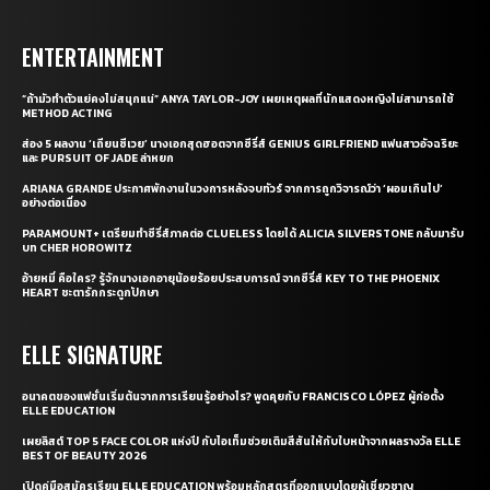
ENTERTAINMENT
“ถ้ามัวทำตัวแย่คงไม่สนุกแน่” ANYA TAYLOR-JOY เผยเหตุผลที่นักแสดงหญิงไม่สามารถใช้
METHOD ACTING
ส่อง 5 ผลงาน ‘เถียนซีเวย’ นางเอกสุดฮอตจากซีรี่ส์ GENIUS GIRLFRIEND แฟนสาวอัจฉริยะ
และ PURSUIT OF JADE ล่าหยก
ARIANA GRANDE ประกาศพักงานในวงการหลังจบทัวร์ จากการถูกวิจารณ์ว่า ‘ผอมเกินไป’
อย่างต่อเนื่อง
PARAMOUNT+ เตรียมทำซีรี่ส์ภาคต่อ CLUELESS โดยได้ ALICIA SILVERSTONE กลับมารับ
บท CHER HOROWITZ
อ้ายหมี่ คือใคร? รู้จักนางเอกอายุน้อยร้อยประสบการณ์ จากซีรี่ส์ KEY TO THE PHOENIX
HEART ชะตารักกระดูกปักษา
ELLE SIGNATURE
อนาคตของแฟชั่นเริ่มต้นจากการเรียนรู้อย่างไร? พูดคุยกับ FRANCISCO LÓPEZ ผู้ก่อตั้ง
ELLE EDUCATION
เผยลิสต์ TOP 5 FACE COLOR แห่งปี กับไอเท็มช่วยเติมสีสันให้กับใบหน้าจากผลรางวัล ELLE
BEST OF BEAUTY 2026
เปิดคู่มือสมัครเรียน ELLE EDUCATION พร้อมหลักสูตรที่ออกแบบโดยผู้เชี่ยวชาญ