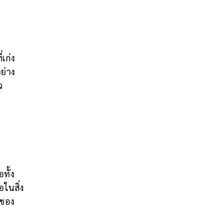
เก่ง
ย่าง
ว
ทั้ง
อในสิ่ง
นของ