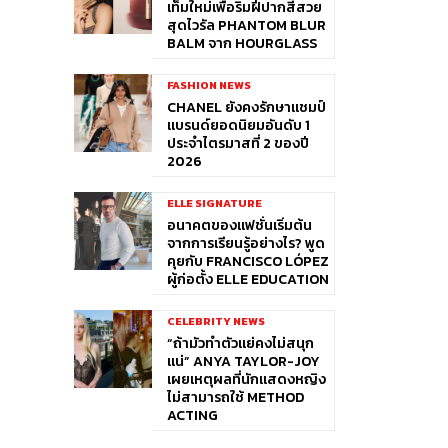
เท็มใหม่เพื่อริมฝีปากสีสวย
สุดไวรัล PHANTOM BLUR
BALM จาก HOURGLASS
FASHION NEWS
CHANEL ยังคงรักษาแชมป์
แบรนด์ยอดนิยมอันดับ 1
ประจำไตรมาสที่ 2 ของปี
2026
ELLE SIGNATURE
อนาคตของแฟชั่นเริ่มต้น
จากการเรียนรู้อย่างไร? พูด
คุยกับ FRANCISCO LÓPEZ
ผู้ก่อตั้ง ELLE EDUCATION
CELEBRITY NEWS
“ถ้ามัวทำตัวแย่คงไม่สนุก
แน่” ANYA TAYLOR-JOY
เผยเหตุผลที่นักแสดงหญิง
ไม่สามารถใช้ METHOD
ACTING