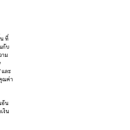
 ที่
นกับ
ความ
ม
”
และ
คุณค่า
นอัน
เงิน