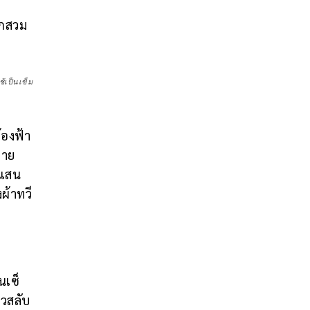
ูกสวม
้เป็นเข็ม
้องฟ้า
ราย
ะแสน
ผ้าทวี
นเซ็
ถวสลับ