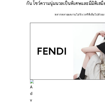
กัน โชว์ความนุ่มนวลเป็นพิเศษและมีมิติเสมื
หลากหลายผลงานไฮจิวเวลรีที่เต็มไปด้ว