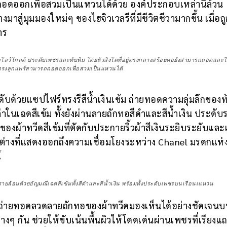
ถอดออกเพื่อสวมเป็นแหวนได้ด้วย องค์ประกอบเหล่านี้ล้วน
าสู่มุมมองใหม่ๆ ของไฮจิวเวลรีที่มีชีวิตชีวามากขึ้น เมื่อถ
าร
ว์โกลด์ ประดับเพชรและทับทิม โดยหัวสิงโตที่อยู่ตรงกลางสร้อยคอยังสามารถถอดและใช
ทรงลูกแพร์สามารถถอดออกเพื่อสวมเป็นแหวนได้
ับด้วยแซปไฟร์ทรงรีสีน้ำเงินเข้ม ถ่ายทอดความลุ่มลึกของท
าในเฉดสีเข้ม ทั้งยังผ่านลายถักทอสีดำและสีน้ำเงิน ประดับ
ผ้าทวีดสีเข้มที่ตัดกับประกายริ้วผ้าสีเงินระยิบระยับแล
ต่างที่แสดงออกถึงความเชื่อมโยงระหว่าง Chanel มรดกแห่ง
์
ายล้อมด้วยอัญมณีเฉดสีเข้มทั้งสีดำและสีน้ำเงิน พร้อมทั้งประดับเพชรบนเรือนเแหวน
ี่ถ่ายทอดลวดลายถักทอของผ้าทวีดมองเห็นได้อย่างชัดเจนบ
งๆ กัน ช่วยให้ขับเน้นพื้นผิวให้โดดเด่นผ่านเพชรที่เรียงแ