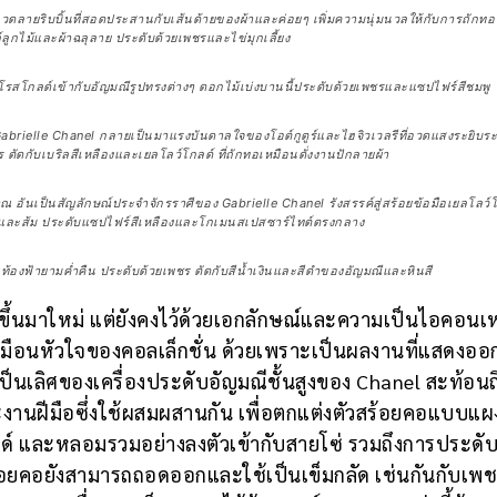
ลายริบบิ้นที่สอดประสานกับเส้นด้ายของผ้าและค่อยๆ เพิ่มความนุ่มนวลให้กับการถักทอ สู
ลูกไม้และผ้าฉลุลาย ประดับด้วยเพชรและไข่มุกเลี้ยง
สโกลด์เข้ากับอัญมณีรูปทรงต่างๆ ดอกไม้เบ่งบานนี้ประดับด้วยเพชรและแซปไฟร์สีชมพู
abrielle Chanel กลายเป็นมาแรงบันดาลใจของโอต์กูตูร์และไฮจิวเวลรีที่อวดแสงระยิบระยั
 ตัดกับเบริลสีเหลืองและเยลโลว์โกลด์ ที่ถักทอเหมือนดั่งงานปักลายผ้า
ณ อันเป็นสัญลักษณ์ประจำจักรราศีของ Gabrielle Chanel รังสรรค์สู่สร้อยข้อมือเยลโลว์
งและส้ม ประดับแซปไฟร์สีเหลืองและโกเมนสเปสซาร์ไทต์ตรงกลาง
งฟ้ายามค่ำคืน ประดับด้วยเพชร ตัดกับสีน้ำเงินและสีดำของอัญมณีและหินสี
ขึ้นมาใหม่ แต่ยังคงไว้ด้วยเอกลักษณ์และความเป็นไอคอนเหล
มือนหัวใจของคอลเล็กชั่น ด้วยเพราะเป็นผลงานที่แสดงออก
นเลิศของเครื่องประดับอัญมณีชั้นสูงของ Chanel สะท้อนถ
งานฝีมือซึ่งใช้ผสมผสานกัน เพื่อตกแต่งตัวสร้อยคอแบบแผ
ด์ และหลอมรวมอย่างลงตัวเข้ากับสายโซ่ รวมถึงการประดั
สร้อยคอยังสามารถถอดออกและใช้เป็นเข็มกลัด เช่นกันกับเพ