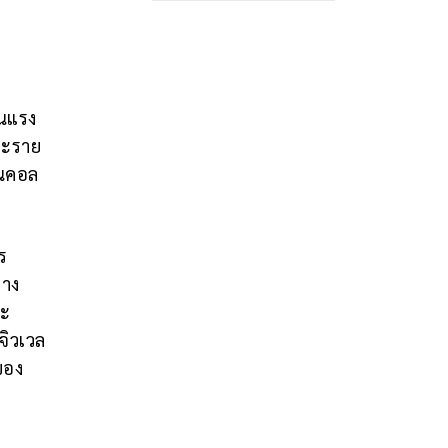
็นแรง
ละราย
ในคอล
ร
่าง
ละ
จิวเวล
ของ