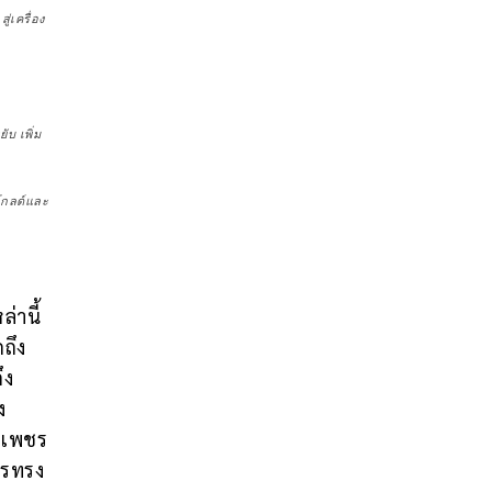
่เครื่อง
บ เพิ่ม
โกลด์และ
่านี้
ถึง
ึง
ง
บเพชร
ชรทรง