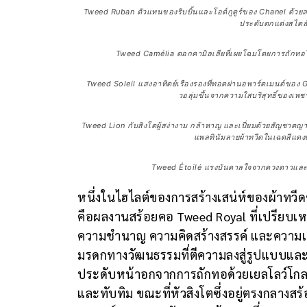
Tweed Ruban ตัวแทนของริบบิ้นและโอต์กูตูร์ของ Chanel ด้วยลวด
ประดับตกแต่งสไตล์
Tweed Camélia ดอกคามิลเลียที่เผยโฉมโดยการถักทอโร
Tweed Soleil แสงอาทิตย์เรืองรองที่ทอดผ่านอพาร์ตเมนต์ของ G
วอลุ่มขึ้นจากความใสบริสุทธิ์ของเพชร
Tweed Lion กับสิงโตผู้สง่างาม กล้าหาญ และเปี่ยมด้วยสัญชาตญา
แพลทินัมลายผ้าทวีดในเฉดสีแด
Tweed Étoilé แรงบันดาลใจจากดวงดาวและท้อ
หนึ่งในไฮไลต์ของการสร้างเสน่ห์ของผ้าทวีด
คือผลงานสร้อยคอ Tweed Royal ที่เปรียบเห
ความชำนาญ ความคิดสร้างสรรค์ และความเป็
มรดกทางวัฒนธรรมที่ตีความลงสู่รูปแบบและ
ประดับหน้าอกจากการถักทอด้วยเยลโลว์โกล
และทับทิม ขณะที่หัวสิงโตซึ่งอยู่ตรงกลาง