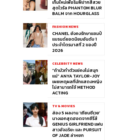
เท็มใหม่เพื่อริมฝีปากสีสวย
สุดไวรัล PHANTOM BLUR
BALM จาก HOURGLASS
FASHION NEWS
CHANEL ยังคงรักษาแชมป์
แบรนด์ยอดนิยมอันดับ 1
ประจำไตรมาสที่ 2 ของปี
2026
CELEBRITY NEWS
“ถ้ามัวทำตัวแย่คงไม่สนุก
แน่” ANYA TAYLOR-JOY
เผยเหตุผลที่นักแสดงหญิง
ไม่สามารถใช้ METHOD
ACTING
TV & MOVIES
ส่อง 5 ผลงาน ‘เถียนซีเวย’
นางเอกสุดฮอตจากซีรี่ส์
GENIUS GIRLFRIEND แฟน
สาวอัจฉริยะ และ PURSUIT
OF JADE ล่าหยก