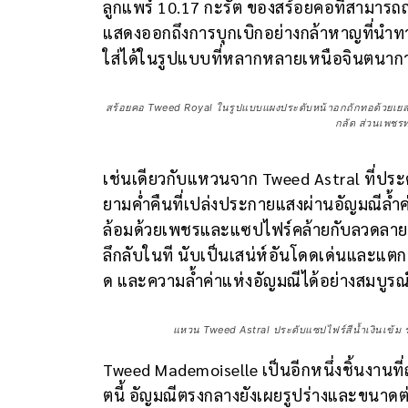
ลูกแพร์ 10.17 กะรัต ของสร้อยคอที่สามารถ
แสดงออกถึงการบุกเบิกอย่างกล้าหาญที่นำทางม
ใส่ได้ในรูปแบบที่หลากหลายเหนือจินตนาก
สร้อยคอ Tweed Royal ในรูปแบบแผงประดับหน้าอกถักทอด้วยเยลโล
กลัด ส่วนเพชร
เช่นเดียวกับแหวนจาก Tweed Astral ที่ประด
ยามค่ำคืนที่เปล่งประกายแสงผ่านอัญมณีล้ำค่
ล้อมด้วยเพชรและแซปไฟร์คล้ายกับลวดลายของ
ลึกลับในที นับเป็นเสน่ห์อันโดดเด่นและแตก
ด และความล้ำค่าแห่งอัญมณีได้อย่างสมบูรณ
แหวน Tweed Astral ประดับแซปไฟร์สีน้ำเงินเข้ม ร
Tweed Mademoiselle เป็นอีกหนึ่งชิ้นงานท
ตนี้ อัญมณีตรงกลางยังเผยรูปร่างและขนาดต่า