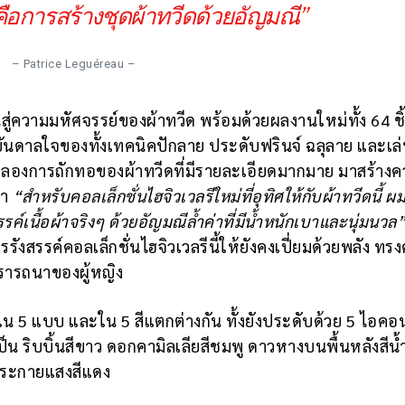
อการสร้างชุดผ้าทวีดด้วยอัญมณี”
– Patrice Leguéreau –
สู่ความมหัศจรรย์ของผ้าทวีด พร้อมด้วยผลงานใหม่ทั้ง 64 ชิ้น
ันดาลใจของทั้งเทคนิคปักลาย ประดับฟรินจ์ ฉลุลาย และเล่
จำลองการถักทอของผ้าทวีดที่มีรายละเอียดมากมาย มาสร้าง
ตา
“สำหรับคอลเล็กชั่นไฮจิวเวลรีใหม่ที่อุทิศให้กับผ้าทวีดนี้ ผ
ค์เนื้อผ้าจริงๆ ด้วยอัญมณีล้ำค่าที่มีน้ำหนักเบาและนุ่มนวล
รังสรรค์คอลเล็กชั่นไฮจิวเวลรีนี้ให้ยังคงเปี่ยมด้วยพลัง ทรง
มปรารถนาของผู้หญิง
่ใน 5 แบบ และใน 5 สีแตกต่างกัน ทั้งยังประดับด้วย 5 ไอคอ
เป็น ริบบิ้นสีขาว ดอกคามิลเลียสีชมพู ดาวหางบนพื้นหลังสีน้ำ
ยประกายแสงสีแดง