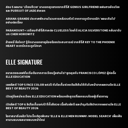
ส่อง 5 ผลงาน ‘เถียนซีเวย’ นางเอกสุดฮอตจากซีรี่ส์ GENIUS GIRLFRIEND แฟนสาวอัจฉริยะ
และ PURSUIT OF JADE ล่าหยก
ARIANA GRANDE ประกาศพักงานในวงการหลังจบทัวร์ จากการถูกวิจารณ์ว่า ‘ผอมเกินไป’
อย่างต่อเนื่อง
PARAMOUNT+ เตรียมทำซีรี่ส์ภาคต่อ CLUELESS โดยได้ ALICIA SILVERSTONE กลับมารับ
บท CHER HOROWITZ
อ้ายหมี่ คือใคร? รู้จักนางเอกอายุน้อยร้อยประสบการณ์ จากซีรี่ส์ KEY TO THE PHOENIX
HEART ชะตารักกระดูกปักษา
ELLE SIGNATURE
อนาคตของแฟชั่นเริ่มต้นจากการเรียนรู้อย่างไร? พูดคุยกับ FRANCISCO LÓPEZ ผู้ก่อตั้ง
ELLE EDUCATION
เผยลิสต์ TOP 5 FACE COLOR แห่งปี กับไอเท็มช่วยเติมสีสันให้กับใบหน้าจากผลรางวัล ELLE
BEST OF BEAUTY 2026
เปิดคู่มือสมัครเรียน ELLE EDUCATION พร้อมหลักสูตรที่ออกแบบโดยผู้เชี่ยวชาญ
เปิดลิสต์ TOP 6 ลิปไอเท็มแห่งปี ที่ทั้งสีสวย เนื้อสัมผัสดี และบำรุงริมฝีปากจากผลรางวัล ELLE
BEST OF BEAUTY 2026
โอกาสมาถึงแล้ว! โปรเจ็กต์สุดพิเศษ ‘ELLE & ELLE MEN RUNWAY: MODEL SEARCH’ เพื่อเฟ้น
หานางแบบและนายแบบหน้าใหม่