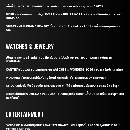
เบ็คกี้ รีเบคก้า ได้รับเลือกให้เป็นแบรนด์แอมบาสซาเดอร์คนล่าสุดของ TOD’S
ROSÉ ร่วมถ่ายทอดแคมเปญ LEVI’S® กับ KEEP IT LOOSE. สร้างสรรค์นิยามใหม่ในสไตล์ที่
เป็นตัวเอง
SPIDER-MAN: BRAND NEW DAY ขึ้นแท่นอันดับ 2 หนังทำรายได้เปิดตัวทั่วโลกสูงสุดตลอด
กาล
WATCHES & JEWELRY
เปิดภาพของ เจมส์-กลัฟ-แบม ที่มาร่วมงานเปิดตัว OMEGA BOUTIQUE แห่งใหม่ ณ
ICONSIAM
CARTIER เปิดตัวเรือนเวลาล่าสุดจาก WATCHES & WONDERS 2026 ครั้งแรกในประเทศไทย
PANDORA ถ่ายทอดเสน่ห์แห่งฤดูร้อนผ่านคอลเล็กชั่น ESSENCE OF SUMMER
OMEGA แต่งตั้ง ชิน มินอา นักแสดงสาวชาวเกาหลีขึ้นแท่นแบรนด์แอมบาสซาเดอร์คนล่าสุด
เจาะประวัติศาสตร์ OMEGA SPEEDMASTER จากจุดเริ่มต้นความล้ำสมัยของเรือนเวลาสู่ภารกิจ
ดวงจันทร์
ENTERTAINMENT
“ถ้ามัวทำตัวแย่คงไม่สนุกแน่” ANYA TAYLOR-JOY เผยเหตุผลที่นักแสดงหญิงไม่สามารถใช้
METHOD ACTING