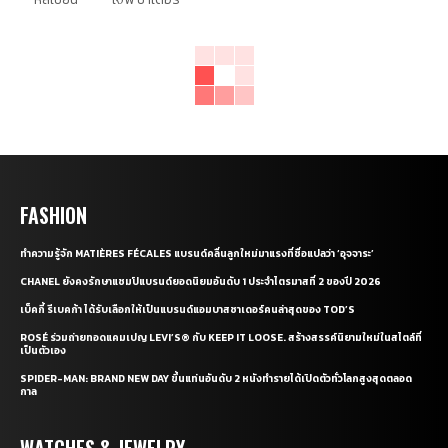
FASHION
ทำความรู้จัก MATIÈRES FÉCALES แบรนด์คลื่นลูกใหม่มาแรงที่ชื่อแปลว่า ‘อุจจาระ’
CHANEL ยังคงรักษาแชมป์แบรนด์ยอดนิยมอันดับ 1 ประจำไตรมาสที่ 2 ของปี 2026
เบ็คกี้ รีเบคก้า ได้รับเลือกให้เป็นแบรนด์แอมบาสซาเดอร์คนล่าสุดของ TOD’S
ROSÉ ร่วมถ่ายทอดแคมเปญ LEVI’S® กับ KEEP IT LOOSE. สร้างสรรค์นิยามใหม่ในสไตล์ที่
เป็นตัวเอง
SPIDER-MAN: BRAND NEW DAY ขึ้นแท่นอันดับ 2 หนังทำรายได้เปิดตัวทั่วโลกสูงสุดตลอด
กาล