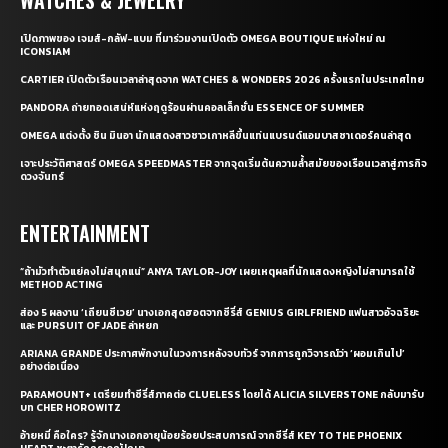
WATCHES & JEWELRY
เปิดภาพของ เจมส์-กลัฟ-แบม ที่มาร่วมงานเปิดตัว OMEGA BOUTIQUE แห่งใหม่ ณ
ICONSIAM
CARTIER เปิดตัวเรือนเวลาล่าสุดจาก WATCHES & WONDERS 2026 ครั้งแรกในประเทศไทย
PANDORA ถ่ายทอดเสน่ห์แห่งฤดูร้อนผ่านคอลเล็กชั่น ESSENCE OF SUMMER
OMEGA แต่งตั้ง ชิน มินอา นักแสดงสาวชาวเกาหลีขึ้นแท่นแบรนด์แอมบาสซาเดอร์คนล่าสุด
เจาะประวัติศาสตร์ OMEGA SPEEDMASTER จากจุดเริ่มต้นความล้ำสมัยของเรือนเวลาสู่ภารกิจ
ดวงจันทร์
ENTERTAINMENT
“ถ้ามัวทำตัวแย่คงไม่สนุกแน่” ANYA TAYLOR-JOY เผยเหตุผลที่นักแสดงหญิงไม่สามารถใช้
METHOD ACTING
ส่อง 5 ผลงาน ‘เถียนซีเวย’ นางเอกสุดฮอตจากซีรี่ส์ GENIUS GIRLFRIEND แฟนสาวอัจฉริยะ
และ PURSUIT OF JADE ล่าหยก
ARIANA GRANDE ประกาศพักงานในวงการหลังจบทัวร์ จากการถูกวิจารณ์ว่า ‘ผอมเกินไป’
อย่างต่อเนื่อง
PARAMOUNT+ เตรียมทำซีรี่ส์ภาคต่อ CLUELESS โดยได้ ALICIA SILVERSTONE กลับมารับ
บท CHER HOROWITZ
อ้ายหมี่ คือใคร? รู้จักนางเอกอายุน้อยร้อยประสบการณ์ จากซีรี่ส์ KEY TO THE PHOENIX