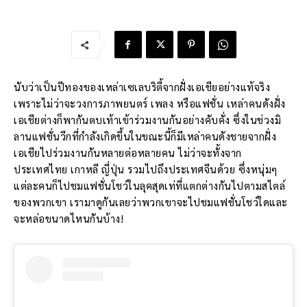
นับว่าเป็นปีทองของเหล่าเซเลบริตี้จากฝั่งเอเชียอย่างแท้จริง
เพราะไม่ว่าจะวงการภาพยนตร์ เพลง หรือแฟชั่น เหล่าคนดังฝั่ง
เอเชียต่างก็พากันตบเท้าเข้าร่วมงานกันอย่างคับคั่ง ซึ่งในช่วงมิ
ลานแฟชั่นวีกที่กำลังเกิดขึ้นในขณะนี้ก็มีเหล่าคนดังชายจากฝั่ง
เอเชียไปร่วมงานกันหลายต่อหลายคน ไม่ว่าจะทั้งจาก
ประเทศไทย เกาหลี ญี่ปุ่น รวมไปถึงประเทศจีนด้วย ซึ่งหนุ่มๆ
แต่ละคนก็ไปชมแฟชั่นโชว์ในลุคสุดเท่ที่แตกต่างกันไปตามสไตล์
ของพวกเขา เรามาดูกันเลยว่าพวกเขาจะไปชมแฟชั่นโชว์ใดและ
จะหล่อขนาดไหนกันบ้าง!