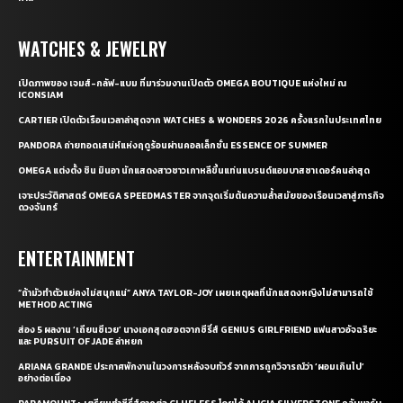
WATCHES & JEWELRY
เปิดภาพของ เจมส์-กลัฟ-แบม ที่มาร่วมงานเปิดตัว OMEGA BOUTIQUE แห่งใหม่ ณ
ICONSIAM
CARTIER เปิดตัวเรือนเวลาล่าสุดจาก WATCHES & WONDERS 2026 ครั้งแรกในประเทศไทย
PANDORA ถ่ายทอดเสน่ห์แห่งฤดูร้อนผ่านคอลเล็กชั่น ESSENCE OF SUMMER
OMEGA แต่งตั้ง ชิน มินอา นักแสดงสาวชาวเกาหลีขึ้นแท่นแบรนด์แอมบาสซาเดอร์คนล่าสุด
เจาะประวัติศาสตร์ OMEGA SPEEDMASTER จากจุดเริ่มต้นความล้ำสมัยของเรือนเวลาสู่ภารกิจ
ดวงจันทร์
ENTERTAINMENT
“ถ้ามัวทำตัวแย่คงไม่สนุกแน่” ANYA TAYLOR-JOY เผยเหตุผลที่นักแสดงหญิงไม่สามารถใช้
METHOD ACTING
ส่อง 5 ผลงาน ‘เถียนซีเวย’ นางเอกสุดฮอตจากซีรี่ส์ GENIUS GIRLFRIEND แฟนสาวอัจฉริยะ
และ PURSUIT OF JADE ล่าหยก
ARIANA GRANDE ประกาศพักงานในวงการหลังจบทัวร์ จากการถูกวิจารณ์ว่า ‘ผอมเกินไป’
อย่างต่อเนื่อง