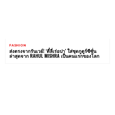
FASHION
ส่งตรงจากรันเวย์! ‘ตี๋ลี่เร่อปา’ ใส่ชุดกูตูร์ซีซั่น
ล่าสุดจาก RAHUL MISHRA เป็นคนแรกของโลก