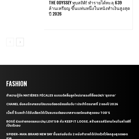
THE ODYSSEY ทุบสถิติ! ทำรายได้ทะลุ 639
ล้านเหรียญ ขึ้นแท่นหนึ่งในหนังทำเงินสูงสุด
ปี 2026
FASHION
ทำความรู้จัก MATIÈRES FÉCALES แบรนด์คลื่นลูกใหม่มาแรงที่ชื่อแปลว่า ‘อุจจาระ’
CHANEL ยังคงรักษาแชมป์แบรนด์ยอดนิยมอันดับ 1 ประจำไตรมาสที่ 2 ของปี 2026
เบ็คกี้ รีเบคก้า ได้รับเลือกให้เป็นแบรนด์แอมบาสซาเดอร์คนล่าสุดของ TOD’S
ROSÉ ร่วมถ่ายทอดแคมเปญ LEVI’S® กับ KEEP IT LOOSE. สร้างสรรค์นิยามใหม่ในสไตล์ที่
เป็นตัวเอง
SPIDER-MAN: BRAND NEW DAY ขึ้นแท่นอันดับ 2 หนังทำรายได้เปิดตัวทั่วโลกสูงสุดตลอด
กาล