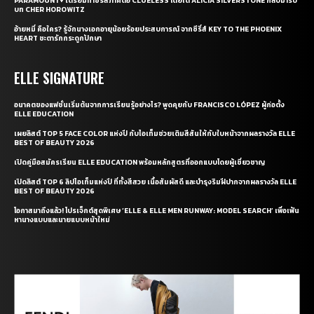
PARAMOUNT+ เตรียมทำซีรี่ส์ภาคต่อ CLUELESS โดยได้ ALICIA SILVERSTONE กลับมารับ
บท CHER HOROWITZ
อ้ายหมี่ คือใคร? รู้จักนางเอกอายุน้อยร้อยประสบการณ์ จากซีรี่ส์ KEY TO THE PHOENIX
HEART ชะตารักกระดูกปักษา
ELLE SIGNATURE
อนาคตของแฟชั่นเริ่มต้นจากการเรียนรู้อย่างไร? พูดคุยกับ FRANCISCO LÓPEZ ผู้ก่อตั้ง
ELLE EDUCATION
เผยลิสต์ TOP 5 FACE COLOR แห่งปี กับไอเท็มช่วยเติมสีสันให้กับใบหน้าจากผลรางวัล ELLE
BEST OF BEAUTY 2026
เปิดคู่มือสมัครเรียน ELLE EDUCATION พร้อมหลักสูตรที่ออกแบบโดยผู้เชี่ยวชาญ
เปิดลิสต์ TOP 6 ลิปไอเท็มแห่งปี ที่ทั้งสีสวย เนื้อสัมผัสดี และบำรุงริมฝีปากจากผลรางวัล ELLE
BEST OF BEAUTY 2026
โอกาสมาถึงแล้ว! โปรเจ็กต์สุดพิเศษ ‘ELLE & ELLE MEN RUNWAY: MODEL SEARCH’ เพื่อเฟ้น
หานางแบบและนายแบบหน้าใหม่