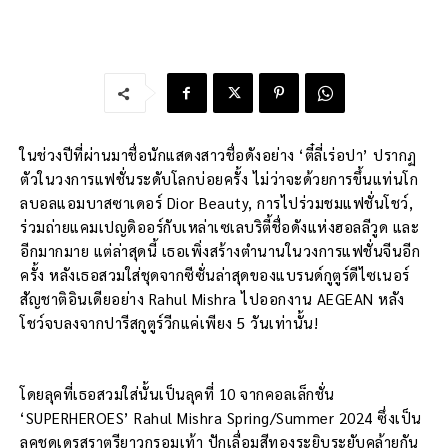
ในช่วงปีที่ผ่านมาชื่อนักแสดงสาวชื่อดังอย่าง ‘ตี๋ลี่เร่อปา’ ปรากฏ
ตัวในวงการแฟชั่นระดับโลกบ่อยครั้ง ไม่ว่าจะด้วยการขึ้นแท่นโก
ลบอลแอมบาสซาเดอร์ Dior Beauty, การไปร่วมชมแฟชั่นโชว์,
ร่วมถ่ายแคมเปญดิออร์กับเหล่าเซเลบริตี้ชื่อดังแห่งฮอลลีวูด และ
อีกมากมาย แต่ล่าสุดนี้ เธอเพิ่งสร้างตำนานในวงการแฟชั่นจีนอีก
ครั้ง หลังเธอสวมใส่ชุดจากซีซั่นล่าสุดของแบรนด์กูตูร์ดีไซเนอร์
สัญชาติอินเดียอย่าง Rahul Mishra ไปออกงาน AEGEAN หลัง
โชว์จบลงจากปารีสกูตูร์วีกแค่เพียง 5 วันเท่านั้น!
โดยลุคที่เธอสวมใส่นั้นเป็นลุคที่ 10 จากคอลเล็กชั่น
‘SUPERHEROES’ Rahul Mishra Spring/Summer 2024 ซึ่งเป็น
ลุคชุดเดรสราตรียาวกรอมเท้า ปักเลื่อมสีทองระยิบระยับคล้ายกัน