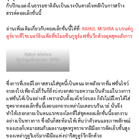
กับปีกแมลงในธรรมชาติอันเป็นแรงบันดาลใจหลักในการสร้าง
สรรค์คอลเล็กชั่นนี้
อ่านเพิ่มเติมเกี่ยวกับคอลเล็กชั่นนี้ได้ที่:
RAHUL MISHRA แบรนด์กู
ตูร์จากดีไซเนอร์อินเดียที่ขโมยซีนกูตูร์แฟชั่นวีกด้วยลุคสุดอลังการ
Rahul Mishra
Spring/Summer 2024
Couture / imaxtree
ซึ่งการที่เธอมีโอกาสสวมใส่ชุดนี้เป็นคนแรกหลังจากที่แฟชั่นโชว์
จบลงไปเพียงไม่กี่วันก็ยิ่งบ่งบอกสถานะความเป็นตัวแม่ในวงการ
แฟชั่นได้เป็นอย่างดี เพราะนับตั้งแต่โชว์จบลง ก็ยังไม่มีใครได้ใส่
ชุดจากคอลเล็กชั่นนี้เลยนอกจากเหล่าโมเดลบนรันเวย์ นั่นจึง
ทำให้เธอกลายเป็นคนแรกของโลกที่ใส่ชุดคอลเล็กชั่นนี้ออกงาน
อย่างเป็นทางการ ซึ่งมันก็สะท้อนให้เห็นว่าตัวตนและภาพลักษณ์
ของเธอก็เหมาะสมกับผลงานสุดหรูหราจากฝีมือการตัดเย็บชั้นสูง
ของเหล่ากูตูริเย่ร์มากฝีมือแห่งปารีสกูตูร์วีกอีกด้วย