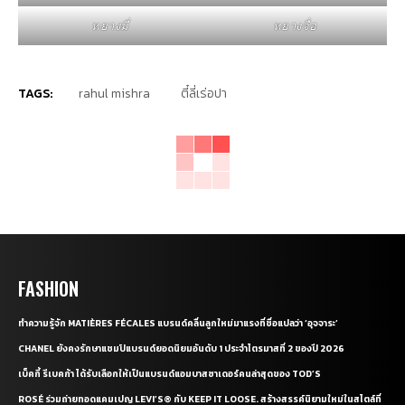
หยางมี่
หยางจื่อ
TAGS:
rahul mishra
ตี๋ลี่เร่อปา
FASHION
ทำความรู้จัก MATIÈRES FÉCALES แบรนด์คลื่นลูกใหม่มาแรงที่ชื่อแปลว่า ‘อุจจาระ’
CHANEL ยังคงรักษาแชมป์แบรนด์ยอดนิยมอันดับ 1 ประจำไตรมาสที่ 2 ของปี 2026
เบ็คกี้ รีเบคก้า ได้รับเลือกให้เป็นแบรนด์แอมบาสซาเดอร์คนล่าสุดของ TOD’S
ROSÉ ร่วมถ่ายทอดแคมเปญ LEVI’S® กับ KEEP IT LOOSE. สร้างสรรค์นิยามใหม่ในสไตล์ที่