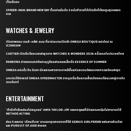
เป็นตัวเอง
SPIDER-MAN: BRAND NEW DAY ขึ้นแท่นอันดับ 2 หนังทำรายได้เปิดตัวทั่วโลกสูงสุดตลอด
กาล
WATCHES & JEWELRY
เปิดภาพของ เจมส์-กลัฟ-แบม ที่มาร่วมงานเปิดตัว OMEGA BOUTIQUE แห่งใหม่ ณ
ICONSIAM
CARTIER เปิดตัวเรือนเวลาล่าสุดจาก WATCHES & WONDERS 2026 ครั้งแรกในประเทศไทย
PANDORA ถ่ายทอดเสน่ห์แห่งฤดูร้อนผ่านคอลเล็กชั่น ESSENCE OF SUMMER
OMEGA แต่งตั้ง ชิน มินอา นักแสดงสาวชาวเกาหลีขึ้นแท่นแบรนด์แอมบาสซาเดอร์คนล่าสุด
เจาะประวัติศาสตร์ OMEGA SPEEDMASTER จากจุดเริ่มต้นความล้ำสมัยของเรือนเวลาสู่ภารกิจ
ดวงจันทร์
ENTERTAINMENT
“ถ้ามัวทำตัวแย่คงไม่สนุกแน่” ANYA TAYLOR-JOY เผยเหตุผลที่นักแสดงหญิงไม่สามารถใช้
METHOD ACTING
ส่อง 5 ผลงาน ‘เถียนซีเวย’ นางเอกสุดฮอตจากซีรี่ส์ GENIUS GIRLFRIEND แฟนสาวอัจฉริยะ
และ PURSUIT OF JADE ล่าหยก