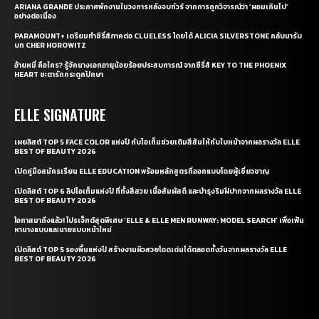
ARIANA GRANDE ประกาศพักงานในวงการหลังจบทัวร์ จากการถูกวิจารณ์ว่า ‘ผอมเกินไป’
อย่างต่อเนื่อง
PARAMOUNT+ เตรียมทำซีรี่ส์ภาคต่อ CLUELESS โดยได้ ALICIA SILVERSTONE กลับมารับ
บท CHER HOROWITZ
อ้ายหมี่ คือใคร? รู้จักนางเอกอายุน้อยร้อยประสบการณ์ จากซีรี่ส์ KEY TO THE PHOENIX
HEART ชะตารักกระดูกปักษา
ELLE SIGNATURE
เผยลิสต์ TOP 5 FACE COLOR แห่งปี กับไอเท็มช่วยเติมสีสันให้กับใบหน้าจากผลรางวัล ELLE
BEST OF BEAUTY 2026
เปิดคู่มือสมัครเรียน ELLE EDUCATION พร้อมหลักสูตรที่ออกแบบโดยผู้เชี่ยวชาญ
เปิดลิสต์ TOP 6 ลิปไอเท็มแห่งปี ที่ทั้งสีสวย เนื้อสัมผัสดี และบำรุงริมฝีปากจากผลรางวัล ELLE
BEST OF BEAUTY 2026
โอกาสมาถึงแล้ว! โปรเจ็กต์สุดพิเศษ ‘ELLE & ELLE MEN RUNWAY: MODEL SEARCH’ เพื่อเฟ้น
หานางแบบและนายแบบหน้าใหม่
เปิดลิสต์ TOP 5 รองพื้นแห่งปี สร้างงานผิวสวยโดดเด่นได้ตลอดทั้งวันจากผลรางวัล ELLE
BEST OF BEAUTY 2026