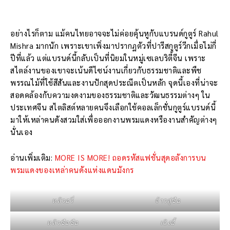
อย่างไรก็ตาม แม้คนไทยอาจจะไม่ค่อยคุ้นหูกับแบรนด์กูตูร์ Rahul
Mishra มากนัก เพราะเขาเพิ่งมาปรากฏตัวที่ปารีสกูตูร์วีกเมื่อไม่กี่
ปีที่แล้ว แต่แบรนด์นี้กลับเป็นที่นิยมในหมู่เซเลบริตี้จีน เพราะ
สไตล์งานของเขาจะเน้นดีไซน์งานเกี่ยวกับธรรมชาติและพืช
พรรณไม้ที่ใช้สีสันและงานปักสุดประณีตเป็นหลัก จุดนี้เองที่น่าจะ
สอดคล้องกับความงดงามของธรรมชาติและวัฒนธรรมต่างๆ ใน
ประเทศจีน สไตลิสต์หลายคนจึงเลือกใช้คอลเล็กชั่นกูตูร์แบรนด์นี้
มาให้เหล่าคนดังสวมใส่เพื่อออกงานพรมแดงหรืองานสำคัญต่างๆ
นั่นเอง
อ่านเพิ่มเติม:
MORE IS MORE! ถอดรหัสแฟชั่นสุดอลังการบน
พรมแดงของเหล่าคนดังแห่งแดนมังกร
หลิวอวี่
จ้าวลู่ซือ
หลิวซือซือ
เฉิงอี้