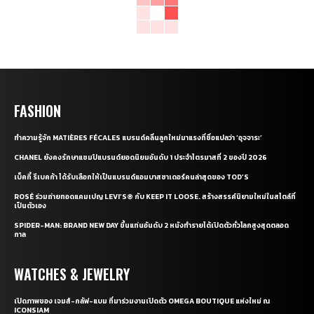
FASHION
ทำความรู้จัก MATIÈRES FÉCALES แบรนด์คลื่นลูกใหม่มาแรงที่ชื่อแปลว่า ‘อุจจาระ’
CHANEL ยังคงรักษาแชมป์แบรนด์ยอดนิยมอันดับ 1 ประจำไตรมาสที่ 2 ของปี 2026
เบ็คกี้ รีเบคก้า ได้รับเลือกให้เป็นแบรนด์แอมบาสซาเดอร์คนล่าสุดของ TOD’S
ROSÉ ร่วมถ่ายทอดแคมเปญ LEVI’S® กับ KEEP IT LOOSE. สร้างสรรค์นิยามใหม่ในสไตล์ที่
เป็นตัวเอง
SPIDER-MAN: BRAND NEW DAY ขึ้นแท่นอันดับ 2 หนังทำรายได้เปิดตัวทั่วโลกสูงสุดตลอด
กาล
WATCHES & JEWELRY
เปิดภาพของ เจมส์-กลัฟ-แบม ที่มาร่วมงานเปิดตัว OMEGA BOUTIQUE แห่งใหม่ ณ
ICONSIAM