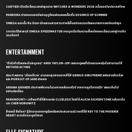
CARTIER เปิดตัวเรือนเวลาล่าสุดจาก WATCHES & WONDERS 2026 ครั้งแรกในประเทศไทย
PANDORA ถ่ายทอดเสน่ห์แห่งฤดูร้อนผ่านคอลเล็กชั่น ESSENCE OF SUMMER
OMEGA แต่งตั้ง ชิน มินอา นักแสดงสาวชาวเกาหลีขึ้นแท่นแบรนด์แอมบาสซาเดอร์คนล่าสุด
เจาะประวัติศาสตร์ OMEGA SPEEDMASTER จากจุดเริ่มต้นความล้ำสมัยของเรือนเวลาสู่ภารกิจ
ดวงจันทร์
ENTERTAINMENT
“ถ้ามัวทำตัวแย่คงไม่สนุกแน่” ANYA TAYLOR-JOY เผยเหตุผลที่นักแสดงหญิงไม่สามารถใช้
METHOD ACTING
ส่อง 5 ผลงาน ‘เถียนซีเวย’ นางเอกสุดฮอตจากซีรี่ส์ GENIUS GIRLFRIEND แฟนสาวอัจฉริยะ
และ PURSUIT OF JADE ล่าหยก
ARIANA GRANDE ประกาศพักงานในวงการหลังจบทัวร์ จากการถูกวิจารณ์ว่า ‘ผอมเกินไป’
อย่างต่อเนื่อง
PARAMOUNT+ เตรียมทำซีรี่ส์ภาคต่อ CLUELESS โดยได้ ALICIA SILVERSTONE กลับมารับ
บท CHER HOROWITZ
อ้ายหมี่ คือใคร? รู้จักนางเอกอายุน้อยร้อยประสบการณ์ จากซีรี่ส์ KEY TO THE PHOENIX
HEART ชะตารักกระดูกปักษา