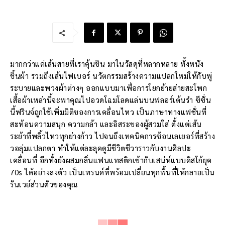
มากกว่าแค่เส้นสายที่เราคุ้นชิน มาในวัสดุที่หลากหลาย ทั้งหนัง
ชิ้นผ้า รวมถึงเส้นไฟเบอร์ นวัตกรรมสร้างความแปลกใหม่ให้กับพู่
ระบายและพวงผ้าต่างๆ ออกแบบมาเพื่อการโยกย้ายส่ายสะโพก
เสื้อผ้าเหล่านี้จะพาคุณไปอวดโฉมโลดแล่นบนฟลอร์เต้นรำ ซีซั่น
นี้ฟรินจ์ถูกใช้เพิ่มมิติของการเคลื่อนไหว เป็นภาษาทางแฟชั่นที่
สะท้อนความสนุก ความกล้า และอิสระของผู้สวมใส่ ตั้งแต่เส้น
ระย้าที่พลิ้วไหวทุกย่างก้าว ไปจนถึงเทคนิคการซ้อนเลเยอร์ที่สร้าง
วอลุ่มแปลกตา ทำให้แต่ละลุคดูมีชีวิตชีวาราวกับงานศิลปะ
เคลื่อนที่ อีกทั้งยังผสมกลิ่นแฟนแทสติกเข้ากับเสน่ห์แบบดิสโก้ยุค
70s ได้อย่างลงตัว เป็นเทรนด์ที่พร้อมเปลี่ยนทุกพื้นที่ให้กลายเป็น
รันเวย์ส่วนตัวของคุณ