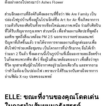
ตั้งอย่างตรงไปตรงมาว่า Ashes Flower
ส่วนอีกผลงานที่ลิงค์กันคือผลงานที่ชื่อว่า We Are Family เป็น
ปล่องไฟรูปบ้านซึ่งอยู่ในโปรเจ็กต์ชื่อ Art for Air ซึ่งเกิดจากการ
รวมตัวกันของศิลปินทั้งจากเชียงใหม่และภาคเหนือ ร่วมกับศิลปิน
ที่ได้รับเชิญจากกรุงเทพฯ ส่วนหนึ่ง เพื่อทำผลงานศิลปะที่พูดถึง
มลพิษ พูดถึงสิ่งแวดล้อม PM 2.5 นอกจากเราจะช่วยเผยแพร่
ปัญหาที่เกิดขึ้นแล้ว รายได้จากการขายผลงานยังถูกส่งมอบเพื่อ
ดับไฟป่าช่วยเหลือชุมชน เป็นโครงการที่น่ารักมากๆ อิ่มได้เข้า
ร่วมมา 2 ปีแล้ว ซึ่งผลงานนี้เป็นรูปบ้านที่เมื่อมองรายละเอียดข้าง
ในก็จะพบพวกพืช สัตว์ ที่อยู่ในสิ่งแวดล้อมของเรา เพื่อสื่อว่าทุก
ชีวิต ทุกสายพันธุ์ล้วนใช้อากาศอยู่ร่วมโลกเดียวกัน และหากถาม
ว่าทำไมต้องเป็นปล่องไฟ เพราะเราได้รับแรงบันดาลใจจากการ
อ่านฟิล์ม X-ray ปอดของแพทย์
ELLE: ขณะที่งานของคุณโดดเด่น
ในการนำเส้นผมมารังสรรค์