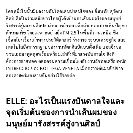
โดยหนึ่งในนั้นมีผลงานอันโดดเด่นน่าสนใจของ อิ่มหทัย สุวัฒน
ศิลป์ ศิลปินร่วมสมัยชาวไทยผู้ได้หยิบเอาเส้นผมจริงของมนุษย์
รังสรรค์สู่ผลงานศิลปะ ผ่านการถักทอ เพื่อถ่ายทอดประเด็นปัญหา
ด้านมลพิษ โดยเฉพาะอย่างยิ่ง PM 2.5 ในพื้นที่ภาคเหนือ ซึ่ง
เชื่อมโยงเรื่องเล่าทางประวัติศาสตร์ ร่างกาย ระบบเศรษฐกิจ และ
เทคโนโลยีจากรากฐานของงานหัตถศิลป์แบบดั้งเดิม แอลจึงขอ
ชวนเธอมาพูดคุยพร้อมพร้อมเล่าถึงที่มาแรงบันดาลใจ สิ่งที่
ต้องการถ่ายทอด ตลอดจนความเชื่อมโยงกับงานถักทอเครื่องหนัก
INTRECCIO ของ BOTTEGA VENETA เมื่อคราฟต์แมนชิปจาก
สองศาสตร์มาผสานกันอย่างไร้รอยต่อ
ELLE: อะไรเป็นแรงบันดาลใจและ
จุดเริ่มต้นของการนำเส้นผมของ
มนุษย์มารังสรรค์สู่งานศิลป์