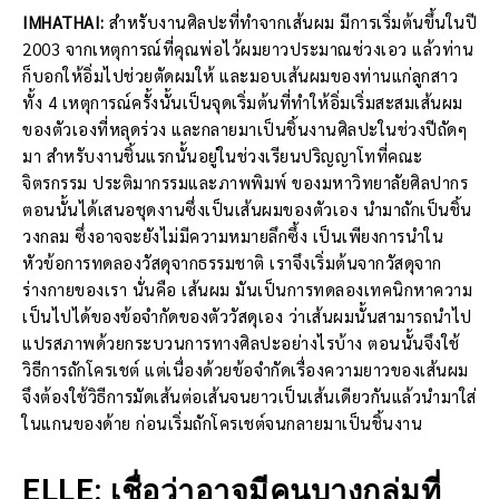
IMHATHAI:
สำหรับงานศิลปะที่ทำจากเส้นผม มีการเริ่มต้นขึ้นในปี
2003 จากเหตุการณ์ที่คุณพ่อไว้ผมยาวประมาณช่วงเอว แล้วท่าน
ก็บอกให้อิ่มไปช่วยตัดผมให้ และมอบเส้นผมของท่านแก่ลูกสาว
ทั้ง 4 เหตุการณ์ครั้งนั้นเป็นจุดเริ่มต้นที่ทำให้อิ่มเริ่มสะสมเส้นผม
ของตัวเองที่หลุดร่วง และกลายมาเป็นชิ้นงานศิลปะในช่วงปีถัดๆ
มา สำหรับงานชิ้นแรกนั้นอยู่ในช่วงเรียนปริญญาโทที่คณะ
จิตรกรรม ประติมากรรมและภาพพิมพ์ ของมหาวิทยาลัยศิลปากร
ตอนนั้นได้เสนอชุดงานซึ่งเป็นเส้นผมของตัวเอง นำมาถักเป็นชิ้น
วงกลม ซึ่งอาจจะยังไม่มีความหมายลึกซึ้ง เป็นเพียงการนำใน
หัวข้อการทดลองวัสดุจากธรรมชาติ เราจึงเริ่มต้นจากวัสดุจาก
ร่างกายของเรา นั่นคือ เส้นผม มันเป็นการทดลองเทคนิกหาความ
เป็นไปได้ของข้อจำกัดของตัววัสดุเอง ว่าเส้นผมนั้นสามารถนำไป
แปรสภาพด้วยกระบวนการทางศิลปะอย่างไรบ้าง ตอนนั้นจึงใช้
วิธีการถักโครเชต์ แต่เนื่องด้วยข้อจำกัดเรื่องความยาวของเส้นผม
จึงต้องใช้วิธีการมัดเส้นต่อเส้นจนยาวเป็นเส้นเดียวกันแล้วนำมาใส่
ในแกนของด้าย ก่อนเริ่มถักโครเชต์จนกลายมาเป็นชิ้นงาน
ELLE: เชื่อว่าอาจมีคนบางกลุ่มที่