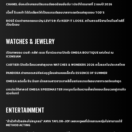
CHANEL ยังคงรักษาแชมป์แบรนด์ยอดนิยมอันดับ 1 ประจำไตรมาสที่ 2 ของปี 2026
เบ็คกี้ รีเบคก้า ได้รับเลือกให้เป็นแบรนด์แอมบาสซาเดอร์คนล่าสุดของ TOD’S
ROSÉ ร่วมถ่ายทอดแคมเปญ LEVI’S® กับ KEEP IT LOOSE. สร้างสรรค์นิยามใหม่ในสไตล์ที่
เป็นตัวเอง
WATCHES & JEWELRY
เปิดภาพของ เจมส์-กลัฟ-แบม ที่มาร่วมงานเปิดตัว OMEGA BOUTIQUE แห่งใหม่ ณ
ICONSIAM
CARTIER เปิดตัวเรือนเวลาล่าสุดจาก WATCHES & WONDERS 2026 ครั้งแรกในประเทศไทย
PANDORA ถ่ายทอดเสน่ห์แห่งฤดูร้อนผ่านคอลเล็กชั่น ESSENCE OF SUMMER
OMEGA แต่งตั้ง ชิน มินอา นักแสดงสาวชาวเกาหลีขึ้นแท่นแบรนด์แอมบาสซาเดอร์คนล่าสุด
เจาะประวัติศาสตร์ OMEGA SPEEDMASTER จากจุดเริ่มต้นความล้ำสมัยของเรือนเวลาสู่ภารกิจ
ดวงจันทร์
ENTERTAINMENT
“ถ้ามัวทำตัวแย่คงไม่สนุกแน่” ANYA TAYLOR-JOY เผยเหตุผลที่นักแสดงหญิงไม่สามารถใช้
METHOD ACTING