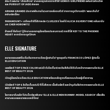
ส่อง 5 ผลงาน ‘เถียนซีเวย’ นางเอกสุดฮอตจากซีรี่ส์ GENIUS GIRLFRIEND แฟนสาวอัจฉริยะ
และ PURSUIT OF JADE ล่าหยก
ARIANA GRANDE ประกาศพักงานในวงการหลังจบทัวร์ จากการถูกวิจารณ์ว่า ‘ผอมเกินไป’
อย่างต่อเนื่อง
PARAMOUNT+ เตรียมทำซีรี่ส์ภาคต่อ CLUELESS โดยได้ ALICIA SILVERSTONE กลับมารับ
บท CHER HOROWITZ
อ้ายหมี่ คือใคร? รู้จักนางเอกอายุน้อยร้อยประสบการณ์ จากซีรี่ส์ KEY TO THE PHOENIX
HEART ชะตารักกระดูกปักษา
ELLE SIGNATURE
อนาคตของแฟชั่นเริ่มต้นจากการเรียนรู้อย่างไร? พูดคุยกับ FRANCISCO LÓPEZ ผู้ก่อตั้ง
ELLE EDUCATION
เผยลิสต์ TOP 5 FACE COLOR แห่งปี กับไอเท็มช่วยเติมสีสันให้กับใบหน้าจากผลรางวัล ELLE
BEST OF BEAUTY 2026
เปิดคู่มือสมัครเรียน ELLE EDUCATION พร้อมหลักสูตรที่ออกแบบโดยผู้เชี่ยวชาญ
เปิดลิสต์ TOP 6 ลิปไอเท็มแห่งปี ที่ทั้งสีสวย เนื้อสัมผัสดี และบำรุงริมฝีปากจากผลรางวัล ELLE
BEST OF BEAUTY 2026
โอกาสมาถึงแล้ว! โปรเจ็กต์สุดพิเศษ ‘ELLE & ELLE MEN RUNWAY: MODEL SEARCH’ เพื่อเฟ้น
หานางแบบและนายแบบหน้าใหม่