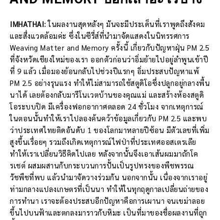
IMHATHAI:
ในผลงานสุดหลังๆ มันจะมีประเด็นที่เราพูดถึงสังคม
และสื่งแวดล้อมค่ะ ซึ่งในซีรี่ส์ที่นำมาจัดแสดงในนิทรรศการ
Weaving Matter and Memory ครั้งนี้ เกี่ยวกับปัญหาฝุ่น PM 2.5
ที่จังหวัดเชียงใหม่ของเรา ออกตัวก่อนว่าอิ่มย้ายไปอยู่ลำพูนเข้าปี
ที่ 9 แล้ว เมื่อมองย้อนกลับไปช่วงปีแรกๆ อิ่มประสบปัญหาแพ้
PM 2.5 อย่างรุนแรง ทำให้ไม่สามารถใช้สตูดิโอซึ่งปลูกอยู่กลางพื้น
นาได้ เลยต้องกลับมารีโนเวตบ้านของคุณแม่ และสร้างห้องสตูดิ
โอระบบปิด มีเครื่องฟอกอากาศตลอด 24 ชั่วโมง จากเหตุการณ์
ในตอนนั้นทำให้เราไปลองค้นคว้าข้อมูลเกี่ยวกับ PM 2.5 และพบ
ว่าประเทศไทยติดอันดับ 1 ของโลกมาหลายปีซ้อน มีตัวเลขที่เพิ่ม
สูงขึ้นเรื่อยๆ รวมถึงเกิดเหตุการณ์ไฟป่าที่ประเทศออสเตรเลีย
ทำให้เราเปลี่ยนวิธีคิดไปเลย หลังจากนั้นจึงเอาเส้นผมมาถักโค
รเชต์ ผสมผสานกับกระบวนการปั้นเป็นรูปทรงของพืชพรรณ
วัชพืชที่พบ แล้วนำมาจัดวางร่วมกัน นอกจากนั้น เนื่องจากเราอยู่
ท่ามกลางแปลงเกษตรที่เป็นนา ทำให้ในทุกฤดูกาลเปลี่ยนถ่ายของ
การทำนา เราจะต้องประสบอีกปัญหาคือการเผานา จนเขม่าลอย
ขึ้นไปบนฟ้าและตกลงมาราวกับหิมะ เป็นที่มาของชื่อผลงานที่ถูก