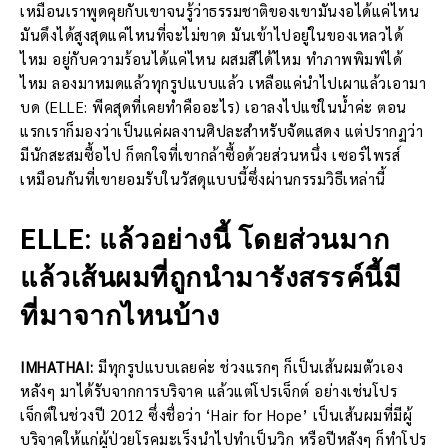
เหมือนเราพูดคุยกับเขาจนรู้ว่าธรรมชาติของเขามันงอได้แค่ไหน
มันดึงได้สูงสุดแค่ไหนที่จะไม่ขาด มันเข้าไปอยู่ในของเหลวได้
ไหม อยู่กับความร้อนได้แค่ไหน ผสมสีได้ไหม ทำภาพพิมพ์ได้
ไหม ลองมาหมดแล้วทุกรูปแบบแล้ว เหลือแค่นำไปเผาแล้วเอามา
บด (ELLE: พีคสุดที่เคยทำคืออะไร) เอาลงไปแช่ในน้ำค่ะ ตอน
แรกเราก็มองว่าเป็นแค่ผลงานศิปละสำหรับจัดแสดง แต่ปรากฏว่า
มีนักสะสมซื้อไป ก็ตกใจที่เขากล้าซื้อด้วยส่วนหนึ่ง เซอร์ไพรส์
เหมือนกันที่เขายอมรับในวัสดุแบบนี้ซึ่งผ่านกรรมวิธีเหล่านี้
ELLE: แล้วอย่างนี้ โดยส่วนมาก
แล้วเส้นผมที่ถูกนำมารังสรรค์นี้มี
ที่มาจากไหนบ้าง
IMHATHAI:
มีทุกรูปแบบเลยค่ะ ช่วงแรกๆ ก็เป็นเส้นผมตัวเอง
หลังๆ มาได้รับจากการบริจาค แล้วแต่โปรเจ็กต์ อย่างเช่นโปร
เจ็กต์ในช่วงปี 2012 ซึ่งชื่อว่า ‘Hair for Hope’ เป็นเส้นผมที่มีผู้
บริจาคให้แก่ผู้ป่วยโรคมะเร็งนำไปทำเป็นวิก หรือปีหลังๆ ก็ทำโปร