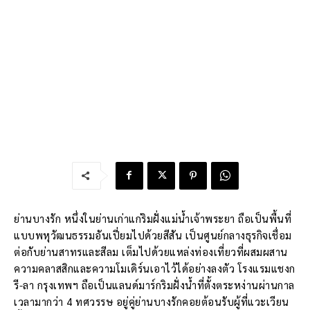
ย่านบางรัก หนึ่งในย่านเก่าแก่ริมฝั่งแม่น้ำเจ้าพระยา ถือเป็นพื้นที่
แบบพหุวัฒนธรรมอันเปี่ยมไปด้วยสีสัน เป็นศูนย์กลางธุรกิจเชื่อม
ต่อกับย่านสาทรและสีลม เต็มไปด้วยแหล่งท่องเที่ยวที่ผสมผสาน
ความคลาสสิกและความโมเดิร์นเอาไว้ได้อย่างลงตัว โรงแรมแชงก
รี-ลา กรุงเทพฯ ถือเป็นแลนด์มาร์กริมฝั่งน้ำที่ตั้งตระหง่านผ่านกาล
เวลามากว่า 4 ทศวรรษ อยู่คู่ย่านบางรักคอยต้อนรับผู้ที่แวะเวียน