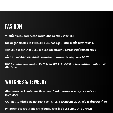
FASHION
11 ไอเท็มที่จะชวนคุณแต่งตัวสนุกไปกับเทรนด์ WHIMSY STYLE
ทำความรู้จัก MATIÈRES FÉCALES แบรนด์คลื่นลูกใหม่มาแรงที่ชื่อแปลว่า ‘อุจจาระ’
CHANEL ยังคงรักษาแชมป์แบรนด์ยอดนิยมอันดับ 1 ประจำไตรมาสที่ 2 ของปี 2026
เบ็คกี้ รีเบคก้า ได้รับเลือกให้เป็นแบรนด์แอมบาสซาเดอร์คนล่าสุดของ TOD’S
ROSÉ ร่วมถ่ายทอดแคมเปญ LEVI’S® กับ KEEP IT LOOSE. สร้างสรรค์นิยามใหม่ในสไตล์ที่
เป็นตัวเอง
WATCHES & JEWELRY
เปิดภาพของ เจมส์-กลัฟ-แบม ที่มาร่วมงานเปิดตัว OMEGA BOUTIQUE แห่งใหม่ ณ
ICONSIAM
CARTIER เปิดตัวเรือนเวลาล่าสุดจาก WATCHES & WONDERS 2026 ครั้งแรกในประเทศไทย
PANDORA ถ่ายทอดเสน่ห์แห่งฤดูร้อนผ่านคอลเล็กชั่น ESSENCE OF SUMMER