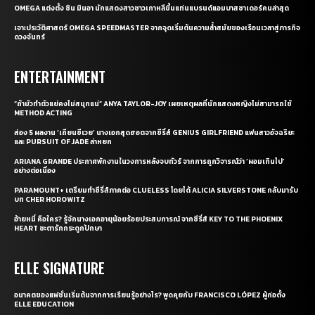
OMEGA แต่งตั้ง ชิน มินอา นักแสดงสาวชาวเกาหลีขึ้นแท่นแบรนด์แอมบาสซาเดอร์คนล่าสุด
เจาะประวัติศาสตร์ OMEGA SPEEDMASTER จากจุดเริ่มต้นความล้ำสมัยของเรือนเวลาสู่ภารกิจ
ดวงจันทร์
ENTERTAINMENT
“ถ้ามัวทำตัวแย่คงไม่สนุกแน่” ANYA TAYLOR-JOY เผยเหตุผลที่นักแสดงหญิงไม่สามารถใช้
METHOD ACTING
ส่อง 5 ผลงาน ‘เถียนซีเวย’ นางเอกสุดฮอตจากซีรี่ส์ GENIUS GIRLFRIEND แฟนสาวอัจฉริยะ
และ PURSUIT OF JADE ล่าหยก
ARIANA GRANDE ประกาศพักงานในวงการหลังจบทัวร์ จากการถูกวิจารณ์ว่า ‘ผอมเกินไป’
อย่างต่อเนื่อง
PARAMOUNT+ เตรียมทำซีรี่ส์ภาคต่อ CLUELESS โดยได้ ALICIA SILVERSTONE กลับมารับ
บท CHER HOROWITZ
อ้ายหมี่ คือใคร? รู้จักนางเอกอายุน้อยร้อยประสบการณ์ จากซีรี่ส์ KEY TO THE PHOENIX
HEART ชะตารักกระดูกปักษา
ELLE SIGNATURE
อนาคตของแฟชั่นเริ่มต้นจากการเรียนรู้อย่างไร? พูดคุยกับ FRANCISCO LÓPEZ ผู้ก่อตั้ง
ELLE EDUCATION