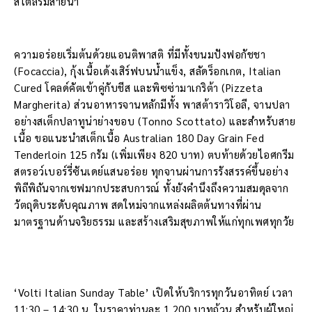
สไตล์ริมสายน้ำ
ความอร่อยเริ่มต้นด้วยแอนติพาสติ ที่มีทั้งขนมปังฟอกัชชา
(Focaccia), กุ้งเนื้อเด้งเสิร์ฟบนน้ำแข็ง, สลัดร็อกเกต, Italian
Cured โคลด์คัตเข้าคู่กับชีส และพิซซ่ามาเกริต้า (Pizzeta
Margherita) ส่วนอาหารจานหลักมีทั้ง พาสต้าราวิโอลี, จานปลา
อย่างสเต็กปลาทูน่าย่างขอบ (Tonno Scottato) และสำหรับสาย
เนื้อ ขอแนะนำสเต็กเนื้อ Australian 180 Day Grain Fed
Tenderloin 125 กรัม (เพิ่มเพียง 820 บาท) ตบท้ายด้วยไอศกรีม
สตรอว์เบอร์รี่ซันเดย์แสนอร่อย ทุกจานผ่านการรังสรรค์ขึ้นอย่าง
พิถีพิถันจากเชฟมากประสบการณ์ ทั้งยังคำนึงถึงความสมดุลจาก
วัตถุดิบระดับคุณภาพ สดใหม่จากแหล่งผลิตต้นทางที่ผ่าน
มาตรฐานด้านจริยธรรม และสร้างเสริมสุขภาพให้แก่ทุกเพศทุกวัย
‘Volti Italian Sunday Table’ เปิดให้บริการทุกวันอาทิตย์ เวลา
11:30 – 14:30 น. ในราคาท่านละ 1,200 บาทถ้วน สำหรับผู้ใหญ่