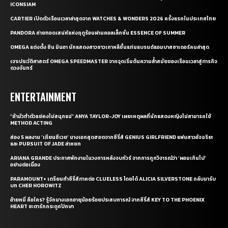
ICONSIAM
CARTIER เปิดตัวเรือนเวลาล่าสุดจาก WATCHES & WONDERS 2026 ครั้งแรกในประเทศไทย
PANDORA ถ่ายทอดเสน่ห์แห่งฤดูร้อนผ่านคอลเล็กชั่น ESSENCE OF SUMMER
OMEGA แต่งตั้ง ชิน มินอา นักแสดงสาวชาวเกาหลีขึ้นแท่นแบรนด์แอมบาสซาเดอร์คนล่าสุด
เจาะประวัติศาสตร์ OMEGA SPEEDMASTER จากจุดเริ่มต้นความล้ำสมัยของเรือนเวลาสู่ภารกิจ
ดวงจันทร์
ENTERTAINMENT
“ถ้ามัวทำตัวแย่คงไม่สนุกแน่” ANYA TAYLOR-JOY เผยเหตุผลที่นักแสดงหญิงไม่สามารถใช้
METHOD ACTING
ส่อง 5 ผลงาน ‘เถียนซีเวย’ นางเอกสุดฮอตจากซีรี่ส์ GENIUS GIRLFRIEND แฟนสาวอัจฉริยะ
และ PURSUIT OF JADE ล่าหยก
ARIANA GRANDE ประกาศพักงานในวงการหลังจบทัวร์ จากการถูกวิจารณ์ว่า ‘ผอมเกินไป’
อย่างต่อเนื่อง
PARAMOUNT+ เตรียมทำซีรี่ส์ภาคต่อ CLUELESS โดยได้ ALICIA SILVERSTONE กลับมารับ
บท CHER HOROWITZ
อ้ายหมี่ คือใคร? รู้จักนางเอกอายุน้อยร้อยประสบการณ์ จากซีรี่ส์ KEY TO THE PHOENIX
HEART ชะตารักกระดูกปักษา