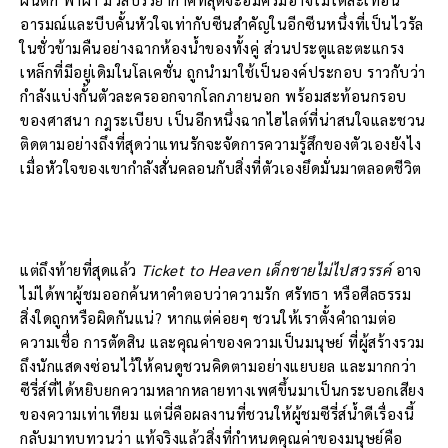
อารมณ์และบีบคั้นหัวใจเท่ากับซีนสำคัญในอีกซีนหนึ่งที่เป็นไวรัล
ในชั่วข้ามคืนอย่างฉากห้องน้ำของทั้งคู่ ส่วนประตูและตะแกรง
เหล็กที่มีอยู่เดิมในโลเคชั่น ถูกนำมาใช้เป็นองค์ประกอบ ราวกับว่า
กำลังแบ่งกั้นตัวละครออกจากโลกภายนอก พร้อมสะท้อนกรอบ
ของศาสนา กฎระเบียบ เป็นอีกหนึ่งฉากไฮไลต์ที่น่าสนใจและชวน
ติดตามอย่างถึงที่สุดว่าแทนรักจะจัดการความรู้สึกของตัวเองยังไง
เมื่อหัวใจของเขากำลังสั่นคลอนกับสิ่งที่ตัวเองยึดมั่นมาตลอดชีวิต
แต่ถึงท้ายที่สุดแล้ว
Ticket to Heaven เด็กชายไม่ไปสวรรค์
อาจ
ไม่ได้พาผู้ชมออกค้นหาคำตอบว่าความรัก ศรัทธา หรือศีลธรรม
สิ่งใดถูกหรือผิดกันแน่? หากแต่ค่อยๆ ชวนให้เราตั้งคำถามต่อ
ความเชื่อ การตัดสิน และคุณค่าของความเป็นมนุษย์ ที่ผู้สร้างรวม
ถึงนักแสดงซ่อนไว้ให้คนดูชวนคิดตามอย่างแยบยล และมากกว่า
ซีรี่ส์ที่ได้หยิบยกความหลากหลายทางเพศขึ้นมาเป็นกระบอกเสียง
ของความเท่าเทียม แต่นี่คือผลงานที่ชวนให้ผู้ชมซีรี่ส์น้ำดีเรื่องนี้
กลับมาทบทวนว่า แท้จริงแล้วสิ่งที่กำหนดคุณค่าของมนุษย์คือ