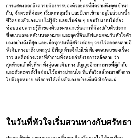
การแสดงออกถึงความต้องการของตัวละครที่มีความดึงดูดเข้าหา
กัน, จังหวะที่ค่อยๆ เริ่มตกหลุมรัก และมีเขาเข้ามาอยู่ในส่วนหนึ่ง
ชีวิตของตัวเองแบบไม่รู้ตัว และเริ่มค่อยๆ ยอมรับแบบไม่ต้อง
ซ่อนแอบความรู้สึกของตัวละครเฉกเช่นฉากที่ต้องสลับตัวสะกด
ชื่อแบบถอยหลังบนจดหมาย และจุดที่อินเลิฟและยอมรับหัวใจตัว
เองอย่างถีงที่สุด และเมื่อทุกปมที่ผู้สร้างค่อยๆ วางไว้ตลอดหลายอี
พีเดินทางมาถึงบทสรุป อีพีสุดท้ายจึงไม่ใช่เพียงตอนจบของเรื่อง
ราว แต่คือช่วงเวลาที่คำถามทั้งหมดกำลังรอการคลี่คลาย ว่า
สุดท้ายแล้วตั๋วที่พาทั้งคู่ออกเดินทาง สัญญะอีกมากมายที่ผู้กำกับ
และตัวละครตั้งใจซ่อนไว้อย่างน่าสนใจ ที่แท้จริงแล้วหมายถึงการ
ไปถึงจุดหมาย หรือการได้เป็นตัวเองอย่างเต็มหัวใจกันแน่
ในวันที่หัวใจเริ่มสวนทางกับศรัทธา
ฝนตก ฟ้าผ่า มวลบรรยากาศที่สุดจะอึมครึมอาจไม่ได้สะเทือน