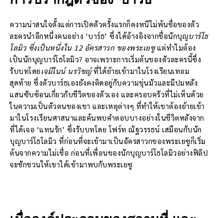
ความน่าสนใจตั้งแต่การเปิดตัวครั้งแรกก็คงหนีไม่พ้นชื่อของตัว
ละครนำอีกหนึ่งคนอย่าง ‘บาร์ธ’ ซึ่งได้อ้างอิงจากชื่อนักบุญ
บาร์โธ
โลมิว ซึ่งเป็นหนึ่งใน 12 อัครสาวก ของพระเยซู
แต่ทำไมต้อง
เป็นนักบุญบาร์โธโลมิว? อาจเพราะการเริ่มต้นของตัวละครนี้ซึ่ง
รับบทโดย
เจมีไนน์ นรวิชญ์
ที่ได้ย้ายเข้ามาในโรงเรียนเทอม
สุดท้าย ซึ่งตัวบาร์ธเองยังคงติดอยู่กับความขุ่นมัวและมีปมหลัง
แสนซับซ้อนเกี่ยวกับชีวิตของตัวเอง และครอบครัวที่ไม่เห็นด้วย
ในความเป็นตัวตนของเขา และเหตุต่างๆ ที่ทำให้เขาต้องย้ายเข้า
มาในโรงเรียนศาสนาและค้นพบคำตอบบางอย่างในชีวิตหลังจาก
ที่ได้เจอ ‘แทนรัก’ ซึ่งรับบทโดย โฟร์ท ณัฐวรรธน์ เสมือนกับนัก
บุญบาร์โธโลมิว ที่ก่อนที่จะเข้ามาเป็นอัครสาวกของพระเยซูก็เริ่ม
ต้นจากความไม่เชื่อ ก่อนที่เพื่อนของนักบุญบาร์โธโลมิวอย่างฟิลิป
จะชักชวนให้เขาได้เข้ามาพบกับพระเยซู