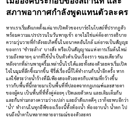
เมื่อองค์ประกอบของสถานที่
และ
สภาพอากาศกำลังพูดแทนตัวละคร
หากเราเริ่มสังเกตตั้งแต่ฉากเปิดตัวของบาร์ธในโบสถ์ที่ปรากฎตัว
พร้อมความแปรปรวนในวันพายุเข้า อาจไม่ใช่แค่ต้องการอธิบาย
ความวุ่นวายที่กำลังจะเกิดขึ้นในอนาคตอันใกล้ แต่อาจเป็นสัญญะ
ของการ ‘ชำระล้าง’ บางสิ่ง หรือเป็นสัญญาณแห่งการเริ่มต้นใหม่
รวมถึงหลายๆ ฉากที่ใช้น้ำเป็นตัวดำเนินเรื่องราว ขณะเดียวกัน
หลังจากที่ผ่านพายุครึ้มเหล่านั้นไปได้และทั้งสองตัวละครเริ่มเปิด
ใจในมุมที่ลึกซึ้งมากขึ้น ซีรี่ส์เรื่องนี้ก็ได้ทำงานกับน้ำอีกครั้ง หาก
แต่ใช้สระว่ายน้ำร้างที่มีเพียงสองตัวละครกับเฟรมที่กว้างขึ้น
ราวกับพื้นที่นี้กลายมาเป็นพื้นที่ที่ปลอดจากกฎเกณฑ์และสายตา
ของผู้คน เป็นพื้นที่ที่ทั้งคู่ค่อยๆ เปิดเผยตัวตน และเติมเต็มกัน
และกันท่ามกลางความว่างเปล่า และถ้าสังเกตดีๆ เราก็จะพบอีกว่า
‘น้ำ’ ทำงานในทุกอีพีของเรื่องนี้ทั้งห้องน้ำ ห้องอาบน้ำ น้ำตก ไป
จนถึงน้ำตาในหลากหลายอารมณ์ของตัวละคร