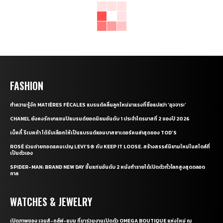
FASHION
ทำความรู้จัก MATIÈRES FÉCALES แบรนด์คลื่นลูกใหม่มาแรงที่ชื่อแปลว่า ‘อุจจาระ’
CHANEL ยังคงรักษาแชมป์แบรนด์ยอดนิยมอันดับ 1 ประจำไตรมาสที่ 2 ของปี 2026
เบ็คกี้ รีเบคก้า ได้รับเลือกให้เป็นแบรนด์แอมบาสซาเดอร์คนล่าสุดของ TOD’S
ROSÉ ร่วมถ่ายทอดแคมเปญ LEVI’S® กับ KEEP IT LOOSE. สร้างสรรค์นิยามใหม่ในสไตล์ที่
เป็นตัวเอง
SPIDER-MAN: BRAND NEW DAY ขึ้นแท่นอันดับ 2 หนังทำรายได้เปิดตัวทั่วโลกสูงสุดตลอด
กาล
WATCHES & JEWELRY
เปิดภาพของ เจมส์-กลัฟ-แบม ที่มาร่วมงานเปิดตัว OMEGA BOUTIQUE แห่งใหม่ ณ