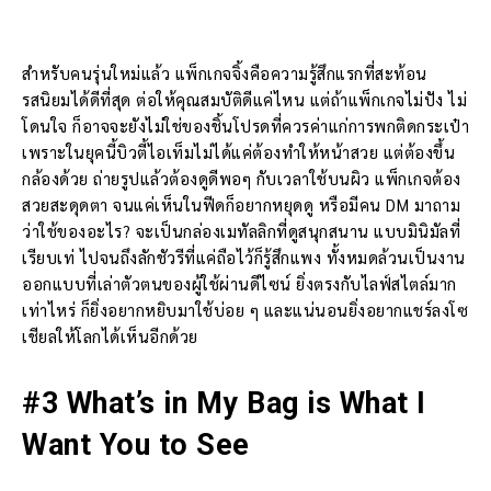
สำหรับคนรุ่นใหม่แล้ว แพ็กเกจจิ้งคือความรู้สึกแรกที่สะท้อน
รสนิยมได้ดีที่สุด ต่อให้คุณสมบัติดีแค่ไหน แต่ถ้าแพ็กเกจไม่ปัง ไม่
โดนใจ ก็อาจจะยังไม่ใช่ของชิ้นโปรดที่ควรค่าแก่การพกติดกระเป๋า
เพราะในยุคนี้บิวตี้ไอเท็มไม่ได้แค่ต้องทำให้หน้าสวย แต่ต้องขึ้น
กล้องด้วย ถ่ายรูปแล้วต้องดูดีพอๆ กับเวลาใช้บนผิว แพ็กเกจต้อง
สวยสะดุดตา จนแค่เห็นในฟีดก็อยากหยุดดู หรือมีคน DM มาถาม
ว่าใช้ของอะไร? จะเป็นกล่องเมทัลลิกที่ดูสนุกสนาน แบบมินิมัลที่
เรียบเท่ ไปจนถึงลักชัวรีที่แค่ถือไว้ก็รู้สึกแพง ทั้งหมดล้วนเป็นงาน
ออกแบบที่เล่าตัวตนของผู้ใช้ผ่านดีไซน์ ยิ่งตรงกับไลฟ์สไตล์มาก
เท่าไหร่ ก็ยิ่งอยากหยิบมาใช้บ่อย ๆ และแน่นอนยิ่งอยากแชร์ลงโซ
เชียลให้โลกได้เห็นอีกด้วย
#3 What’s in My Bag is What I
Want You to See