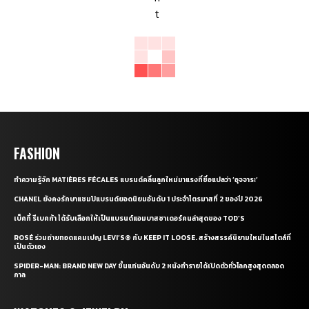
FASHION
ทำความรู้จัก MATIÈRES FÉCALES แบรนด์คลื่นลูกใหม่มาแรงที่ชื่อแปลว่า ‘อุจจาระ’
CHANEL ยังคงรักษาแชมป์แบรนด์ยอดนิยมอันดับ 1 ประจำไตรมาสที่ 2 ของปี 2026
เบ็คกี้ รีเบคก้า ได้รับเลือกให้เป็นแบรนด์แอมบาสซาเดอร์คนล่าสุดของ TOD’S
ROSÉ ร่วมถ่ายทอดแคมเปญ LEVI’S® กับ KEEP IT LOOSE. สร้างสรรค์นิยามใหม่ในสไตล์ที่
เป็นตัวเอง
SPIDER-MAN: BRAND NEW DAY ขึ้นแท่นอันดับ 2 หนังทำรายได้เปิดตัวทั่วโลกสูงสุดตลอด
กาล