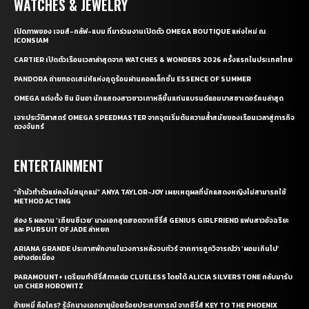
WATCHES & JEWELRY
เปิดภาพของ เจมส์-กลัฟ-แบม ที่มาร่วมงานเปิดตัว OMEGA BOUTIQUE แห่งใหม่ ณ
ICONSIAM
CARTIER เปิดตัวเรือนเวลาล่าสุดจาก WATCHES & WONDERS 2026 ครั้งแรกในประเทศไทย
PANDORA ถ่ายทอดเสน่ห์แห่งฤดูร้อนผ่านคอลเล็กชั่น ESSENCE OF SUMMER
OMEGA แต่งตั้ง ชิน มินอา นักแสดงสาวชาวเกาหลีขึ้นแท่นแบรนด์แอมบาสซาเดอร์คนล่าสุด
เจาะประวัติศาสตร์ OMEGA SPEEDMASTER จากจุดเริ่มต้นความล้ำสมัยของเรือนเวลาสู่ภารกิจ
ดวงจันทร์
ENTERTAINMENT
“ถ้ามัวทำตัวแย่คงไม่สนุกแน่” ANYA TAYLOR-JOY เผยเหตุผลที่นักแสดงหญิงไม่สามารถใช้
METHOD ACTING
ส่อง 5 ผลงาน ‘เถียนซีเวย’ นางเอกสุดฮอตจากซีรี่ส์ GENIUS GIRLFRIEND แฟนสาวอัจฉริยะ
และ PURSUIT OF JADE ล่าหยก
ARIANA GRANDE ประกาศพักงานในวงการหลังจบทัวร์ จากการถูกวิจารณ์ว่า ‘ผอมเกินไป’
อย่างต่อเนื่อง
PARAMOUNT+ เตรียมทำซีรี่ส์ภาคต่อ CLUELESS โดยได้ ALICIA SILVERSTONE กลับมารับ
บท CHER HOROWITZ
อ้ายหมี่ คือใคร? รู้จักนางเอกอายุน้อยร้อยประสบการณ์ จากซีรี่ส์ KEY TO THE PHOENIX