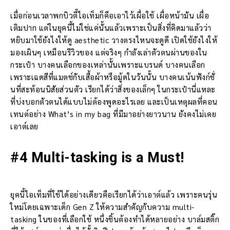
เมื่อก่อนเวลาพกบิวตี้ไอเท็มก็คือเอาไว้เผื่อใช้ เผื่อหน้ามัน เผื่อ
เติมปาก แต่ในยุคนี้ไม่ใช่แค่นั้นแล้วเพราะเป็นสิ่งที่คิดมาแล้วว่า
หยิบมาใช้ยังไงให้ดู aesthetic วางตรงไหนจะดูดี เปิดใช้ยังไงให้
มองเผินๆ เหมือนรีวิวของ แต่จริงๆ กำลังเล่าตัวตนผ่านของใน
กระเป๋า บางคนเลือกของเหล่านั้นเพราะแบรนด์ บางคนเลือก
เพราะเฉดสีที่แมตช์กับเสื้อผ้าหรือมู้ดในวันนั้น บางคนเน้นฟังก์ชั่
นที่สะท้อนนิสัยส่วนตัว เรียกได้ว่าสิ่งของเล็กๆ ในกระเป๋านี่แหละ
ที่บ่งบอกตัวตนได้แบบไม่ต้องพูดอะไรเลย และเป็นเหตุผลที่คอน
เทนต์อย่าง What’s in my bag ที่มีมาอย่างยาวนาน ยังคงไม่เคย
เอาต์เลย
#4 Multi-tasking is a Must!
ยุคนี้ไอเท็มที่ใช้ได้อย่างเดียวคือเรียกได้ว่าเอาต์แล้ว เพราะคนรุ่น
ใหม่โดยเฉพาะเด็ก Gen Z ให้ความสำคัญกับความ multi-
tasking ในของที่เลือกใช้ หนึ่งชิ้นต้องทำได้หลายอย่าง บาล์มสติ๊ก