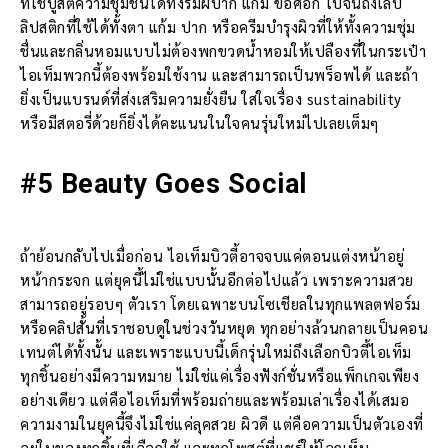
ที่ใช้บูสต์ความชุ่มชื่นได้ทั้งริมฝีปาก แก้ม ข้อศอก ไปจนถึงเล็บ
ลิปสติกที่ใช้ได้ทั้งตา แก้ม ปาก หรือครีมบำรุงผิวที่ให้ทั้งความชุ่ม
ชื่นและกลิ่นหอมแบบไม่ต้องพกขวดน้ำหอมให้เปลืองที่ในกระเป๋า
ไอเท็มพวกนี้ต้องพร้อมใช้งาน และสามารถเป็นพร็อพได้ และถ้า
ยิ่งเป็นแบรนด์ที่ส่งเสริมความยั่งยืน ใส่ใจเรื่อง sustainability
หรือมีสตอรี่ด้วยก็ยิ่งได้คะแนนในใจคนรุ่นใหม่ไปเลยเต็มๆ
#5 Beauty Goes Social
ถ้าย้อนกลับไปเมื่อก่อน ไอเท็มบิวตี้อาจจบแค่ตอนแต่งหน้าอยู่
หน้ากระจก แต่ยุคนี้ไม่ใช่แบบนั้นอีกต่อไปแล้ว เพราะความสวย
สามารถอยู่รอบๆ ตัวเรา โดยเฉพาะบนโซเชียลในทุกแพลตฟอร์ม
หรือคลิปสั้นที่เราชอบดูในช่วงวันหยุด ทุกอย่างล้วนกลายเป็นคอน
เทนต์ได้ทั้งนั้น และเพราะแบบนี้เด็กรุ่นใหม่ถึงเลือกบิวตี้ไอเท็ม
ทุกชิ้นอย่างมีความหมาย ไม่ใช่แค่เรื่องฟังก์ชั่นหรือแพ็กเกจเพียง
อย่างเดียว แต่คือไอเท็มที่พร้อมถ่ายและพร้อมเล่าเรื่องได้เสมอ
ความงามในยุคนี้จึงไม่ใช่แค่ลุคสวย ผิวดี แต่คือความเป็นตัวเองที่
อยู่ในของทุกชิ้นที่เลือกใช้ และทุกโพสต์ที่แชร์ให้โลกเห็น