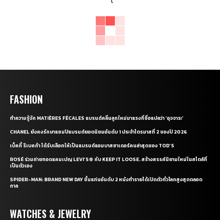
FASHION
ทำความรู้จัก MATIÈRES FÉCALES แบรนด์คลื่นลูกใหม่มาแรงที่ชื่อแปลว่า ‘อุจจาระ’
CHANEL ยังคงรักษาแชมป์แบรนด์ยอดนิยมอันดับ 1 ประจำไตรมาสที่ 2 ของปี 2026
เบ็คกี้ รีเบคก้า ได้รับเลือกให้เป็นแบรนด์แอมบาสซาเดอร์คนล่าสุดของ TOD’S
ROSÉ ร่วมถ่ายทอดแคมเปญ LEVI’S® กับ KEEP IT LOOSE. สร้างสรรค์นิยามใหม่ในสไตล์ที่
เป็นตัวเอง
SPIDER-MAN: BRAND NEW DAY ขึ้นแท่นอันดับ 2 หนังทำรายได้เปิดตัวทั่วโลกสูงสุดตลอด
กาล
WATCHES & JEWELRY