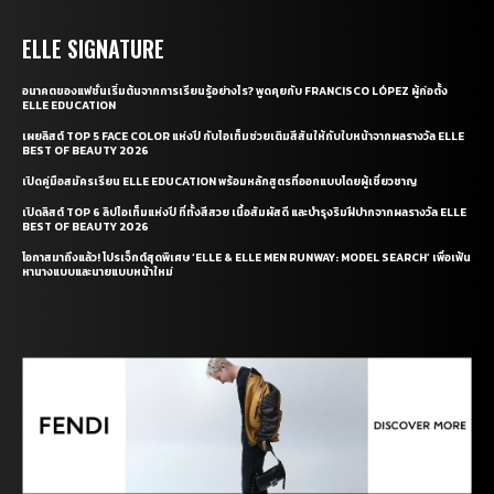
ELLE SIGNATURE
อนาคตของแฟชั่นเริ่มต้นจากการเรียนรู้อย่างไร? พูดคุยกับ FRANCISCO LÓPEZ ผู้ก่อตั้ง
ELLE EDUCATION
เผยลิสต์ TOP 5 FACE COLOR แห่งปี กับไอเท็มช่วยเติมสีสันให้กับใบหน้าจากผลรางวัล ELLE
BEST OF BEAUTY 2026
เปิดคู่มือสมัครเรียน ELLE EDUCATION พร้อมหลักสูตรที่ออกแบบโดยผู้เชี่ยวชาญ
เปิดลิสต์ TOP 6 ลิปไอเท็มแห่งปี ที่ทั้งสีสวย เนื้อสัมผัสดี และบำรุงริมฝีปากจากผลรางวัล ELLE
BEST OF BEAUTY 2026
โอกาสมาถึงแล้ว! โปรเจ็กต์สุดพิเศษ ‘ELLE & ELLE MEN RUNWAY: MODEL SEARCH’ เพื่อเฟ้น
หานางแบบและนายแบบหน้าใหม่