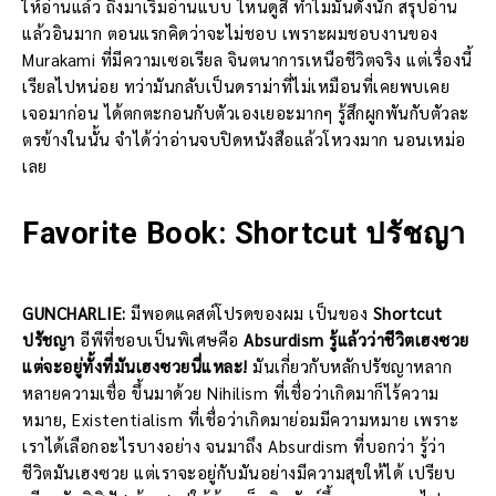
ให้อ่านแล้ว ถึงมาเริ่มอ่านแบบ ไหนดูสิ ทำไมมันดังนัก สรุปอ่าน
แล้วอินมาก ตอนแรกคิดว่าจะไม่ชอบ เพราะผมชอบงานของ
Murakami ที่มีความเซอเรียล จินตนาการเหนือชีวิตจริง แต่เรื่องนี้
เรียลไปหน่อย ทว่ามันกลับเป็นดราม่าที่ไม่เหมือนที่เคยพบเคย
เจอมาก่อน ได้ตกตะกอนกับตัวเองเยอะมากๆ รู้สึกผูกพันกับตัวละ
ตรข้างในนั้น จำได้ว่าอ่านจบปิดหนังสือแล้วโหวงมาก นอนเหม่อ
เลย
Favorite Book:
Shortcut ปรัชญา
GUNCHARLIE:
มีพอดแคสต์โปรดของผม เป็นของ
Shortcut
ปรัชญา
อีพีที่ชอบเป็นพิเศษคือ
Absurdism รู้แล้วว่าชีวิตเฮงซวย
แต่จะอยู่ทั้งที่มันเฮงซวยนี่แหละ!
มันเกี่ยวกับหลักปรัชญาหลาก
หลายความเชื่อ ขึ้นมาด้วย Nihilism ที่เชื่อว่าเกิดมาก็ไร้ความ
หมาย, Existentialism ที่เชื่อว่าเกิดมาย่อมมีความหมาย เพราะ
เราได้เลือกอะไรบางอย่าง จนมาถึง Absurdism ที่บอกว่า รู้ว่า
ชีวิตมันเฮงซวย แต่เราจะอยู่กับมันอย่างมีความสุขให้ได้ เปรียบ