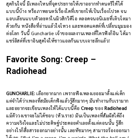
สุดกินใจนี้ มีเพลงไหนที่จุดประกายให้เขาอยากทำดนตรีให้ได้
แบบนี้บ้าง หรือภาพยนตร์เรื่องใดที่เขายกให้เป็นเรื่องโปรด จน
แอบเลียนแบบตัวละครในมิวสิกวิดีโอ ตลอดจนอนิเมะที่เติบโตมา
ด้วยกัน หนังสือที่อ่านแล้วใจโหวง และพอดแคสต์ที่เปลี่ยนมุมมอง
ต่อโลก วันนี้ Guncharlie เจ้าของผลงานเพลงที่ใครฟังก็อิน ได้มา
แชร์ลิสต์ที่เขาอินสุดใจให้ชาวแอลกันแบบเจาะลึกแล้ว!
Favorite Song: Creep –
Radiohead
GUNCHARLIE:
เลือกยากมาก เพราะฟังเพลงเยอะมาตั้งแต่เด็ก
แต่จำได้ว่าเพลงที่สมัยเด็กฟังแล้วรู้สึกมากๆ มันทำงานกับเรามาก
และอยากจะเขียนเพลงให้ได้แบบนี้คือ
Creep
ของ
Radiohead
แม้ตัววงเขาจะไม่ได้ชอบ (หัวเราะ) มันเป็นเพลงที่สัมผัสได้ถึง
ความจริงใจและไม่ประดิษฐ์ประดอยคำเลยตั้งแต่ตอนนั้น รู้สึก
อย่างไรก็สื่อสารออกมาอย่างนั้น เลยทัชมากๆ สามารถร้องออกมา
ได้เลย
“But I’m a creep. I’m a weirdo. What the hell am I