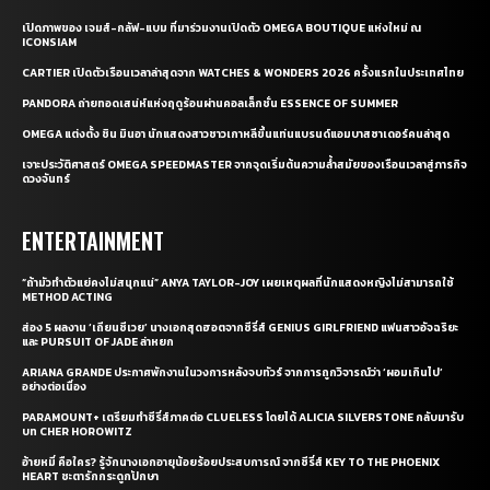
เปิดภาพของ เจมส์-กลัฟ-แบม ที่มาร่วมงานเปิดตัว OMEGA BOUTIQUE แห่งใหม่ ณ
ICONSIAM
CARTIER เปิดตัวเรือนเวลาล่าสุดจาก WATCHES & WONDERS 2026 ครั้งแรกในประเทศไทย
PANDORA ถ่ายทอดเสน่ห์แห่งฤดูร้อนผ่านคอลเล็กชั่น ESSENCE OF SUMMER
OMEGA แต่งตั้ง ชิน มินอา นักแสดงสาวชาวเกาหลีขึ้นแท่นแบรนด์แอมบาสซาเดอร์คนล่าสุด
เจาะประวัติศาสตร์ OMEGA SPEEDMASTER จากจุดเริ่มต้นความล้ำสมัยของเรือนเวลาสู่ภารกิจ
ดวงจันทร์
ENTERTAINMENT
“ถ้ามัวทำตัวแย่คงไม่สนุกแน่” ANYA TAYLOR-JOY เผยเหตุผลที่นักแสดงหญิงไม่สามารถใช้
METHOD ACTING
ส่อง 5 ผลงาน ‘เถียนซีเวย’ นางเอกสุดฮอตจากซีรี่ส์ GENIUS GIRLFRIEND แฟนสาวอัจฉริยะ
และ PURSUIT OF JADE ล่าหยก
ARIANA GRANDE ประกาศพักงานในวงการหลังจบทัวร์ จากการถูกวิจารณ์ว่า ‘ผอมเกินไป’
อย่างต่อเนื่อง
PARAMOUNT+ เตรียมทำซีรี่ส์ภาคต่อ CLUELESS โดยได้ ALICIA SILVERSTONE กลับมารับ
บท CHER HOROWITZ
อ้ายหมี่ คือใคร? รู้จักนางเอกอายุน้อยร้อยประสบการณ์ จากซีรี่ส์ KEY TO THE PHOENIX
HEART ชะตารักกระดูกปักษา