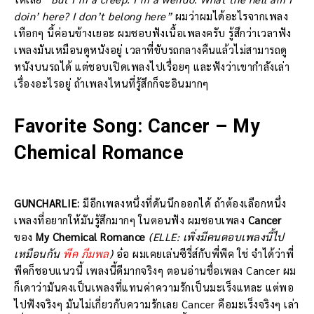
doin’ here? I don’t belong here”
ผมว่าผมได้อะไรจากเพลง
เทือกๆ นี้ค่อนข้างเยอะ ผมชอบฟังเนื้อเพลงครับ รู้สึกว่าเวลาฟัง
เพลงมันเหมือนดูหนังอยู่ เวลาที่ขับรถกลางคืนแล้วไม่สามารถดู
หนังบนรถได้ แต่ชอบเปิดเพลงไปเรื่อยๆ และฟังว่าเขากำลังเล่า
เรื่องอะไรอยู่ ถ้าเพลงไหนที่รู้สึกก็จะอินมากๆ
Favorite Song: Cancer – My
Chemical Romance
GUNCHARLIE:
มีอีกเพลงหนึ่งที่ดันนึกออกได้ ถ้าต้องเลือกหนึ่ง
เพลงที่อยากให้มันรู้สึกมากๆ ในตอนฟัง ผมชอบเพลง
Cancer
ของ
My Chemical Romance
(ELLE: เพิ่งมีคนตอบเพลงนี้ไป
เหมือนกัน
พีค ภีมพล
)
อ๋อ ผมเคยเล่นซีรี่ส์กับพี่พีค ใช่ จำได้ว่าพี่
พีคก็ชอบแนวนี้ เพลงนี้ดีมากจริงๆ ตอนอ่านชื่อเพลง Cancer ผม
ก็เดาว่ามันคงเป็นเพลงที่แทนค่าความรักเป็นมะเร็งแหละ แต่พอ
ไปฟังจริงๆ มันไม่เกี่ยวกับความรักเลย Cancer คือมะเร็งจริงๆ เล่า