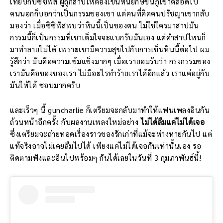
เทียบกับซิซิฟัส ผู้ถูกสาปให้ต้องเข็นหินยักษ์ขึ้นภูเขาตลอดไป
คนนอกก็บอกว่าเป็นกรรมของเขา แต่คนที่คิดคนปรัชญาเขากลับ
มองว่า เมื่อซิซิฟัสพบว่าหินนี้เป็นของตน ไม่ใช่ใครมาสาปมัน
กรรมนี้ก็เป็นกรรมที่เขาเต็มใจจะแบกรับมันเอง แต่คำสาปไหนก็
มาทำลายไม่ได้ เพราะเขามีความสุขไปกับการเข็นหินนี้ต่อไป ผม
รู้สึกว่า มันคือความเข้มแข็งมากๆ เมื่อเรายอมรับว่า กรงกรรมของ
เรามันคือของของเรา ไม่มีอะไรทำร้ายเราได้อีกแล้ว เราแค่อยู่กับ
มันให้ได้ ชอบมากครับ
และเร็วๆ นี้ guncharlie ก็เตรียมจะกลับมาทำให้แฟนเพลงอินกัน
ถ้วนหน้าอีกครั้ง กับผลงานเพลงใหม่อย่าง
ไม่ได้ลืมแค่ไม่ได้เจอ
ซึ่งเตรียมจะถ่ายทอดเรื่องราวของรักเก่าที่แม้จะห่างหายกันไป แต่
แท้จริงอาจไม่เคยลืมไปได้ เพียงแค่ไม่ได้เจอกันเท่านั้นเอง รอ
ติดตามฟังและอินไปพร้อมๆ กันได้เลยในวันที่ 3 กุมภาพันธ์นี้!