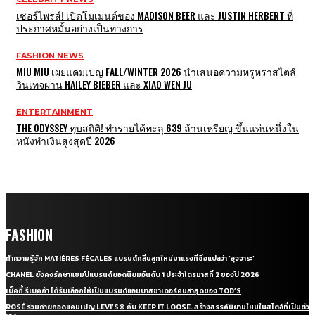
เซอร์ไพรส์! เปิดโมเมนต์ของ MADISON BEER และ JUSTIN HERBERT ที่
ประกาศหมั้นอย่างเป็นทางการ
FASHION NEWS
MIU MIU เผยแคมเปญ FALL/WINTER 2026 นำเสนอความหรูหราสไตล์
วินเทจผ่าน HAILEY BIEBER และ XIAO WEN JU
ENTERTAINMENT
THE ODYSSEY ทุบสถิติ! ทำรายได้ทะลุ 639 ล้านเหรียญ ขึ้นแท่นหนึ่งใน
หนังทำเงินสูงสุดปี 2026
FASHION
ทำความรู้จัก MATIÈRES FÉCALES แบรนด์คลื่นลูกใหม่มาแรงที่ชื่อแปลว่า ‘อุจจาระ’
CHANEL ยังคงรักษาแชมป์แบรนด์ยอดนิยมอันดับ 1 ประจำไตรมาสที่ 2 ของปี 2026
เบ็คกี้ รีเบคก้า ได้รับเลือกให้เป็นแบรนด์แอมบาสซาเดอร์คนล่าสุดของ TOD’S
ROSÉ ร่วมถ่ายทอดแคมเปญ LEVI’S® กับ KEEP IT LOOSE. สร้างสรรค์นิยามใหม่ในสไตล์ที่เป็นตัว