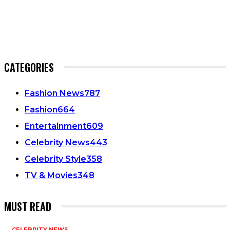
CATEGORIES
Fashion News
787
Fashion
664
Entertainment
609
Celebrity News
443
Celebrity Style
358
TV & Movies
348
MUST READ
CELEBRITY NEWS