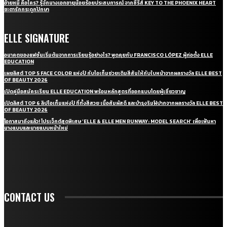
อ้ายหมี่ คือใคร? รู้จักนางเอกอายุน้อยร้อยประสบการณ์ จากซีรี่ส์ KEY TO THE PHOENIX HEART
ชะตารักกระดูกปักษา
ELLE SIGNATURE
อนาคตของแฟชั่นเริ่มต้นจากการเรียนรู้อย่างไร? พูดคุยกับ FRANCISCO LÓPEZ ผู้ก่อตั้ง ELLE
EDUCATION
เผยลิสต์ TOP 5 FACE COLOR แห่งปี กับไอเท็มช่วยเติมสีสันให้กับใบหน้าจากผลรางวัล ELLE BEST
OF BEAUTY 2026
เปิดคู่มือสมัครเรียน ELLE EDUCATION พร้อมหลักสูตรที่ออกแบบโดยผู้เชี่ยวชาญ
เปิดลิสต์ TOP 6 ลิปไอเท็มแห่งปี ที่ทั้งสีสวย เนื้อสัมผัสดี และบำรุงริมฝีปากจากผลรางวัล ELLE BEST
OF BEAUTY 2026
โอกาสมาถึงแล้ว! โปรเจ็กต์สุดพิเศษ ‘ELLE & ELLE MEN RUNWAY: MODEL SEARCH’ เพื่อเฟ้นหา
นางแบบและนายแบบหน้าใหม่
CONTACT US