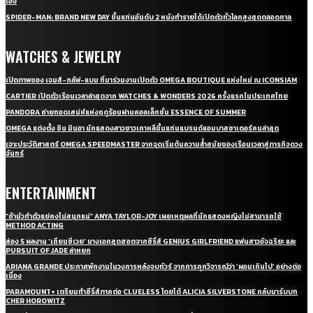
เอง
SPIDER-MAN: BRAND NEW DAY ขึ้นแท่นอันดับ 2 หนังทำรายได้เปิดตัวทั่วโลกสูงสุดตลอดกาล
WATCHES & JEWELRY
เปิดภาพของ เจมส์-กลัฟ-แบม ที่มาร่วมงานเปิดตัว OMEGA BOUTIQUE แห่งใหม่ ณ ICONSIAM
CARTIER เปิดตัวเรือนเวลาล่าสุดจาก WATCHES & WONDERS 2026 ครั้งแรกในประเทศไทย
PANDORA ถ่ายทอดเสน่ห์แห่งฤดูร้อนผ่านคอลเล็กชั่น ESSENCE OF SUMMER
OMEGA แต่งตั้ง ชิน มินอา นักแสดงสาวชาวเกาหลีขึ้นแท่นแบรนด์แอมบาสซาเดอร์คนล่าสุด
เจาะประวัติศาสตร์ OMEGA SPEEDMASTER จากจุดเริ่มต้นความล้ำสมัยของเรือนเวลาสู่ภารกิจดวง
จันทร์
ENTERTAINMENT
“ถ้ามัวทำตัวแย่คงไม่สนุกแน่” ANYA TAYLOR-JOY เผยเหตุผลที่นักแสดงหญิงไม่สามารถใช้
METHOD ACTING
ส่อง 5 ผลงาน ‘เถียนซีเวย’ นางเอกสุดฮอตจากซีรี่ส์ GENIUS GIRLFRIEND แฟนสาวอัจฉริยะ และ
PURSUIT OF JADE ล่าหยก
ARIANA GRANDE ประกาศพักงานในวงการหลังจบทัวร์ จากการถูกวิจารณ์ว่า ‘ผอมเกินไป’ อย่างต่อ
เนื่อง
PARAMOUNT+ เตรียมทำซีรี่ส์ภาคต่อ CLUELESS โดยได้ ALICIA SILVERSTONE กลับมารับบท
CHER HOROWITZ