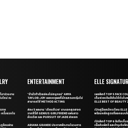
LRY
ENTERTAINMENT
ELLE SIGNATU
ี่มาร่วมงาน
“ถ้ามัวทำตัวแย่คงไม่สนุกแน่” ANYA
เผยลิสต์ TOP 5 FACE COL
่งใหม่ ณ
TAYLOR-JOY เผยเหตุผลที่นักแสดงหญิงไม่
เท็มช่วยเติมสีสันให้กับใบ
สามารถใช้ METHOD ACTING
ELLE BEST OF BEAUTY 
ุดจาก
ส่อง 5 ผลงาน ‘เถียนซีเวย’ นางเอกสุดฮอต
เปิดคู่มือสมัครเรียน EL
ครั้งแรกใน
จากซีรี่ส์ GENIUS GIRLFRIEND แฟนสาว
พร้อมหลักสูตรที่ออกแบบโด
อัจฉริยะ และ PURSUIT OF JADE ล่าหยก
เปิดลิสต์ TOP 6 ลิปไอเท็มแห
ดูร้อนผ่าน
ARIANA GRANDE ประกาศพักงานในวงการ
เนื้อสัมผัสดี และบำรุงริม