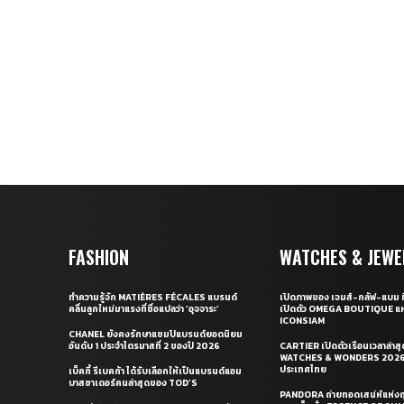
FASHION
WATCHES & JEWE
ทำความรู้จัก MATIÈRES FÉCALES แบรนด์
เปิดภาพของ เจมส์-กลัฟ-แบม ท
คลื่นลูกใหม่มาแรงที่ชื่อแปลว่า ‘อุจจาระ’
เปิดตัว OMEGA BOUTIQUE แห
ICONSIAM
CHANEL ยังคงรักษาแชมป์แบรนด์ยอดนิยม
อันดับ 1 ประจำไตรมาสที่ 2 ของปี 2026
CARTIER เปิดตัวเรือนเวลาล่าส
WATCHES & WONDERS 2026 
ประเทศไทย
เบ็คกี้ รีเบคก้า ได้รับเลือกให้เป็นแบรนด์แอม
บาสซาเดอร์คนล่าสุดของ TOD’S
PANDORA ถ่ายทอดเสน่ห์แห่งฤ