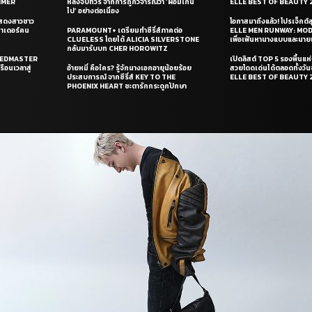
UMMER
หลังจบทัวร์ จากการถูกวิจารณ์ว่า ‘ผอมเกิน
ELLE BEST OF BEAUTY 
ไป’ อย่างต่อเนื่อง
แสดงสาวชาว
โอกาสมาถึงแล้ว! โปรเจ็กต์
ซาเดอร์คน
PARAMOUNT+ เตรียมทำซีรี่ส์ภาคต่อ
ELLE MEN RUNWAY: MO
CLUELESS โดยได้ ALICIA SILVERSTONE
เพื่อเฟ้นหานางแบบและนาย
กลับมารับบท CHER HOROWITZ
PEEDMASTER
เปิดลิสต์ TOP 5 รองพื้นแห่
ือนเวลาสู่
อ้ายหมี่ คือใคร? รู้จักนางเอกอายุน้อยร้อย
สวยโดดเด่นได้ตลอดทั้งวั
ประสบการณ์ จากซีรี่ส์ KEY TO THE
ELLE BEST OF BEAUTY 
PHOENIX HEART ชะตารักกระดูกปักษา