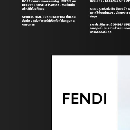
คอลเล็กชั่น ESSENCE OF S
ROSÉ ร่วมถ่ายทอดแคมเปญ LEVI’S® กับ
KEEP IT LOOSE. สร้างสรรค์นิยามใหม่ใน
สไตล์ที่เป็นตัวเอง
OMEGA แต่งตั้ง ชิน มินอา นัก
เกาหลีขึ้นแท่นแบรนด์แอมบาส
ล่าสุด
SPIDER-MAN: BRAND NEW DAY ขึ้นแท่น
อันดับ 2 หนังทำรายได้เปิดตัวทั่วโลกสูงสุด
ตลอดกาล
เจาะประวัติศาสตร์ OMEGA S
จากจุดเริ่มต้นความล้ำสมัยของเร
ภารกิจดวงจันทร์