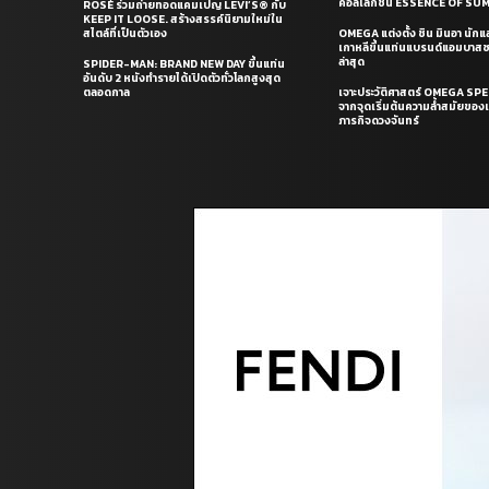
คอลเล็กชั่น ESSENCE OF S
ROSÉ ร่วมถ่ายทอดแคมเปญ LEVI’S® กับ
KEEP IT LOOSE. สร้างสรรค์นิยามใหม่ใน
สไตล์ที่เป็นตัวเอง
OMEGA แต่งตั้ง ชิน มินอา นัก
เกาหลีขึ้นแท่นแบรนด์แอมบาส
ล่าสุด
SPIDER-MAN: BRAND NEW DAY ขึ้นแท่น
อันดับ 2 หนังทำรายได้เปิดตัวทั่วโลกสูงสุด
ตลอดกาล
เจาะประวัติศาสตร์ OMEGA S
จากจุดเริ่มต้นความล้ำสมัยของเร
ภารกิจดวงจันทร์