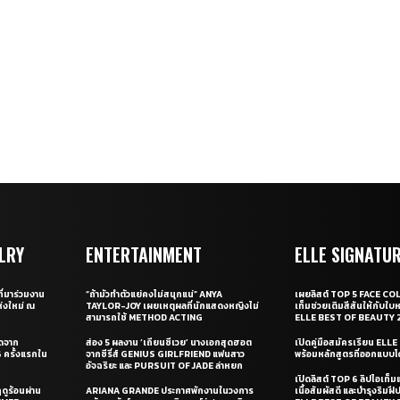
LRY
ENTERTAINMENT
ELLE SIGNATU
ี่มาร่วมงาน
“ถ้ามัวทำตัวแย่คงไม่สนุกแน่” ANYA
เผยลิสต์ TOP 5 FACE COL
่งใหม่ ณ
TAYLOR-JOY เผยเหตุผลที่นักแสดงหญิงไม่
เท็มช่วยเติมสีสันให้กับใบ
สามารถใช้ METHOD ACTING
ELLE BEST OF BEAUTY 
ุดจาก
ส่อง 5 ผลงาน ‘เถียนซีเวย’ นางเอกสุดฮอต
เปิดคู่มือสมัครเรียน EL
ครั้งแรกใน
จากซีรี่ส์ GENIUS GIRLFRIEND แฟนสาว
พร้อมหลักสูตรที่ออกแบบโด
อัจฉริยะ และ PURSUIT OF JADE ล่าหยก
เปิดลิสต์ TOP 6 ลิปไอเท็มแห
ดูร้อนผ่าน
ARIANA GRANDE ประกาศพักงานในวงการ
เนื้อสัมผัสดี และบำรุงริม