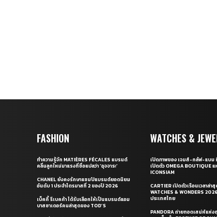
FASHION
WATCHES & JEWE
ทำความรู้จัก MATIÈRES FÉCALES แบรนด์
เปิดภาพของ เจมส์-กลัฟ-แบม ท
คลื่นลูกใหม่มาแรงที่ชื่อแปลว่า ‘อุจจาระ’
เปิดตัว OMEGA BOUTIQUE แห
ICONSIAM
CHANEL ยังคงรักษาแชมป์แบรนด์ยอดนิยม
อันดับ 1 ประจำไตรมาสที่ 2 ของปี 2026
CARTIER เปิดตัวเรือนเวลาล่าส
WATCHES & WONDERS 2026 
ประเทศไทย
เบ็คกี้ รีเบคก้า ได้รับเลือกให้เป็นแบรนด์แอม
บาสซาเดอร์คนล่าสุดของ TOD’S
PANDORA ถ่ายทอดเสน่ห์แห่งฤ