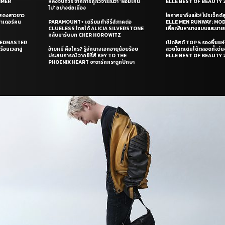
UMMER
หลังจบทัวร์ จากการถูกวิจารณ์ว่า ‘ผอมเกิน
ELLE BEST OF BEAUTY 
ไป’ อย่างต่อเนื่อง
แสดงสาวชาว
โอกาสมาถึงแล้ว! โปรเจ็กต์
ซาเดอร์คน
PARAMOUNT+ เตรียมทำซีรี่ส์ภาคต่อ
ELLE MEN RUNWAY: MO
CLUELESS โดยได้ ALICIA SILVERSTONE
เพื่อเฟ้นหานางแบบและนาย
กลับมารับบท CHER HOROWITZ
PEEDMASTER
เปิดลิสต์ TOP 5 รองพื้นแห่
ือนเวลาสู่
อ้ายหมี่ คือใคร? รู้จักนางเอกอายุน้อยร้อย
สวยโดดเด่นได้ตลอดทั้งวั
ประสบการณ์ จากซีรี่ส์ KEY TO THE
ELLE BEST OF BEAUTY 
PHOENIX HEART ชะตารักกระดูกปักษา