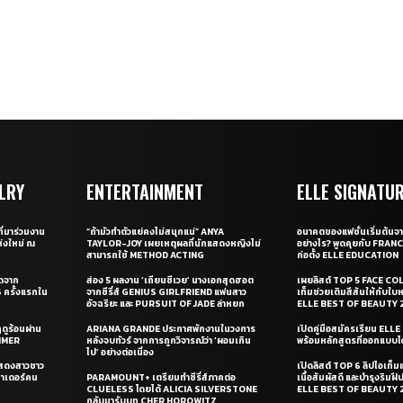
LRY
ENTERTAINMENT
ELLE SIGNATU
ี่มาร่วมงาน
“ถ้ามัวทำตัวแย่คงไม่สนุกแน่” ANYA
อนาคตของแฟชั่นเริ่มต้นจา
่งใหม่ ณ
TAYLOR-JOY เผยเหตุผลที่นักแสดงหญิงไม่
อย่างไร? พูดคุยกับ FRAN
สามารถใช้ METHOD ACTING
ก่อตั้ง ELLE EDUCATION
ุดจาก
ส่อง 5 ผลงาน ‘เถียนซีเวย’ นางเอกสุดฮอต
เผยลิสต์ TOP 5 FACE COL
ครั้งแรกใน
จากซีรี่ส์ GENIUS GIRLFRIEND แฟนสาว
เท็มช่วยเติมสีสันให้กับใบ
อัจฉริยะ และ PURSUIT OF JADE ล่าหยก
ELLE BEST OF BEAUTY 
ดูร้อนผ่าน
ARIANA GRANDE ประกาศพักงานในวงการ
เปิดคู่มือสมัครเรียน EL
UMMER
หลังจบทัวร์ จากการถูกวิจารณ์ว่า ‘ผอมเกิน
พร้อมหลักสูตรที่ออกแบบโด
ไป’ อย่างต่อเนื่อง
แสดงสาวชาว
เปิดลิสต์ TOP 6 ลิปไอเท็มแห
ซาเดอร์คน
PARAMOUNT+ เตรียมทำซีรี่ส์ภาคต่อ
เนื้อสัมผัสดี และบำรุงริม
CLUELESS โดยได้ ALICIA SILVERSTONE
ELLE BEST OF BEAUTY 
กลับมารับบท CHER HOROWITZ