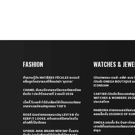
FASHION
WATCHES & JEWE
ทำความรู้จัก MATIÈRES FÉCALES แบรนด์
เปิดภาพของ เจมส์-กลัฟ-แบม ท
คลื่นลูกใหม่มาแรงที่ชื่อแปลว่า ‘อุจจาระ’
เปิดตัว OMEGA BOUTIQUE แห
ICONSIAM
CHANEL ยังคงรักษาแชมป์แบรนด์ยอดนิยม
อันดับ 1 ประจำไตรมาสที่ 2 ของปี 2026
CARTIER เปิดตัวเรือนเวลาล่าส
WATCHES & WONDERS 2026 
ประเทศไทย
เบ็คกี้ รีเบคก้า ได้รับเลือกให้เป็นแบรนด์แอม
บาสซาเดอร์คนล่าสุดของ TOD’S
PANDORA ถ่ายทอดเสน่ห์แห่งฤ
คอลเล็กชั่น ESSENCE OF S
ROSÉ ร่วมถ่ายทอดแคมเปญ LEVI’S® กับ
KEEP IT LOOSE. สร้างสรรค์นิยามใหม่ใน
สไตล์ที่เป็นตัวเอง
OMEGA แต่งตั้ง ชิน มินอา นัก
เกาหลีขึ้นแท่นแบรนด์แอมบาส
ล่าสุด
SPIDER-MAN: BRAND NEW DAY ขึ้นแท่น
อันดับ 2 หนังทำรายได้เปิดตัวทั่วโลกสูงสุด