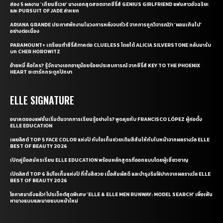
ส่อง 5 ผลงาน ‘เถียนซีเวย’ นางเอกสุดฮอตจากซีรี่ส์ GENIUS GIRLFRIEND แฟนสาวอัจฉริยะ
และ PURSUIT OF JADE ล่าหยก
ARIANA GRANDE ประกาศพักงานในวงการหลังจบทัวร์ จากการถูกวิจารณ์ว่า ‘ผอมเกินไป’
อย่างต่อเนื่อง
PARAMOUNT+ เตรียมทำซีรี่ส์ภาคต่อ CLUELESS โดยได้ ALICIA SILVERSTONE กลับมารับ
บท CHER HOROWITZ
อ้ายหมี่ คือใคร? รู้จักนางเอกอายุน้อยร้อยประสบการณ์ จากซีรี่ส์ KEY TO THE PHOENIX
HEART ชะตารักกระดูกปักษา
ELLE SIGNATURE
อนาคตของแฟชั่นเริ่มต้นจากการเรียนรู้อย่างไร? พูดคุยกับ FRANCISCO LÓPEZ ผู้ก่อตั้ง
ELLE EDUCATION
เผยลิสต์ TOP 5 FACE COLOR แห่งปี กับไอเท็มช่วยเติมสีสันให้กับใบหน้าจากผลรางวัล ELLE
BEST OF BEAUTY 2026
เปิดคู่มือสมัครเรียน ELLE EDUCATION พร้อมหลักสูตรที่ออกแบบโดยผู้เชี่ยวชาญ
เปิดลิสต์ TOP 6 ลิปไอเท็มแห่งปี ที่ทั้งสีสวย เนื้อสัมผัสดี และบำรุงริมฝีปากจากผลรางวัล ELLE
BEST OF BEAUTY 2026
โอกาสมาถึงแล้ว! โปรเจ็กต์สุดพิเศษ ‘ELLE & ELLE MEN RUNWAY: MODEL SEARCH’ เพื่อเฟ้น
หานางแบบและนายแบบหน้าใหม่