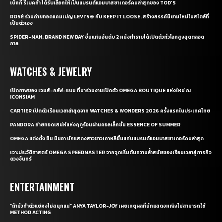
เบ็คกี้ รีเบคก้า ได้รับเลือกให้เป็นแบรนด์แอมบาสซาเดอร์คนล่าสุดของ TOD’S
ROSÉ ร่วมถ่ายทอดแคมเปญ LEVI’S® กับ KEEP IT LOOSE. สร้างสรรค์นิยามใหม่ในสไตล์ที่
เป็นตัวเอง
SPIDER-MAN: BRAND NEW DAY ขึ้นแท่นอันดับ 2 หนังทำรายได้เปิดตัวทั่วโลกสูงสุดตลอด
กาล
WATCHES & JEWELRY
เปิดภาพของ เจมส์-กลัฟ-แบม ที่มาร่วมงานเปิดตัว OMEGA BOUTIQUE แห่งใหม่ ณ
ICONSIAM
CARTIER เปิดตัวเรือนเวลาล่าสุดจาก WATCHES & WONDERS 2026 ครั้งแรกในประเทศไทย
PANDORA ถ่ายทอดเสน่ห์แห่งฤดูร้อนผ่านคอลเล็กชั่น ESSENCE OF SUMMER
OMEGA แต่งตั้ง ชิน มินอา นักแสดงสาวชาวเกาหลีขึ้นแท่นแบรนด์แอมบาสซาเดอร์คนล่าสุด
เจาะประวัติศาสตร์ OMEGA SPEEDMASTER จากจุดเริ่มต้นความล้ำสมัยของเรือนเวลาสู่ภารกิจ
ดวงจันทร์
ENTERTAINMENT
“ถ้ามัวทำตัวแย่คงไม่สนุกแน่” ANYA TAYLOR-JOY เผยเหตุผลที่นักแสดงหญิงไม่สามารถใช้
METHOD ACTING