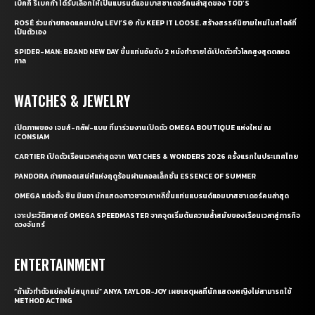
เบ็คกี้ รีเบคก้า ได้รับเลือกให้เป็นแบรนด์แอมบาสซาเดอร์คนล่าสุดของ TOD’S
ROSÉ ร่วมถ่ายทอดแคมเปญ LEVI’S® กับ KEEP IT LOOSE. สร้างสรรค์นิยามใหม่ในสไตล์ที่
เป็นตัวเอง
SPIDER-MAN: BRAND NEW DAY ขึ้นแท่นอันดับ 2 หนังทำรายได้เปิดตัวทั่วโลกสูงสุดตลอด
กาล
WATCHES & JEWELRY
เปิดภาพของ เจมส์-กลัฟ-แบม ที่มาร่วมงานเปิดตัว OMEGA BOUTIQUE แห่งใหม่ ณ
ICONSIAM
CARTIER เปิดตัวเรือนเวลาล่าสุดจาก WATCHES & WONDERS 2026 ครั้งแรกในประเทศไทย
PANDORA ถ่ายทอดเสน่ห์แห่งฤดูร้อนผ่านคอลเล็กชั่น ESSENCE OF SUMMER
OMEGA แต่งตั้ง ชิน มินอา นักแสดงสาวชาวเกาหลีขึ้นแท่นแบรนด์แอมบาสซาเดอร์คนล่าสุด
เจาะประวัติศาสตร์ OMEGA SPEEDMASTER จากจุดเริ่มต้นความล้ำสมัยของเรือนเวลาสู่ภารกิจ
ดวงจันทร์
ENTERTAINMENT
“ถ้ามัวทำตัวแย่คงไม่สนุกแน่” ANYA TAYLOR-JOY เผยเหตุผลที่นักแสดงหญิงไม่สามารถใช้
METHOD ACTING