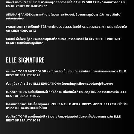
ส่อง 5 ผลงาน ‘เถียนซีเวย’ นางเอกสุดฮอตจากซีรี่ส์ GENIUS GIRLFRIEND แฟนสาวอัจฉริยะ
และ PURSUIT OF JADE ล่าหยก
ARIANA GRANDE ประกาศพักงานในวงการหลังจบทัวร์ จากการถูกวิจารณ์ว่า ‘ผอมเกินไป’
อย่างต่อเนื่อง
PARAMOUNT+ เตรียมทำซีรี่ส์ภาคต่อ CLUELESS โดยได้ ALICIA SILVERSTONE กลับมารับ
บท CHER HOROWITZ
อ้ายหมี่ คือใคร? รู้จักนางเอกอายุน้อยร้อยประสบการณ์ จากซีรี่ส์ KEY TO THE PHOENIX
HEART ชะตารักกระดูกปักษา
ELLE SIGNATURE
เผยลิสต์ TOP 5 FACE COLOR แห่งปี กับไอเท็มช่วยเติมสีสันให้กับใบหน้าจากผลรางวัล ELLE
BEST OF BEAUTY 2026
เปิดคู่มือสมัครเรียน ELLE EDUCATION พร้อมหลักสูตรที่ออกแบบโดยผู้เชี่ยวชาญ
เปิดลิสต์ TOP 6 ลิปไอเท็มแห่งปี ที่ทั้งสีสวย เนื้อสัมผัสดี และบำรุงริมฝีปากจากผลรางวัล ELLE
BEST OF BEAUTY 2026
โอกาสมาถึงแล้ว! โปรเจ็กต์สุดพิเศษ ‘ELLE & ELLE MEN RUNWAY: MODEL SEARCH’ เพื่อเฟ้น
หานางแบบและนายแบบหน้าใหม่
เปิดลิสต์ TOP 5 รองพื้นแห่งปี สร้างงานผิวสวยโดดเด่นได้ตลอดทั้งวันจากผลรางวัล ELLE
BEST OF BEAUTY 2026