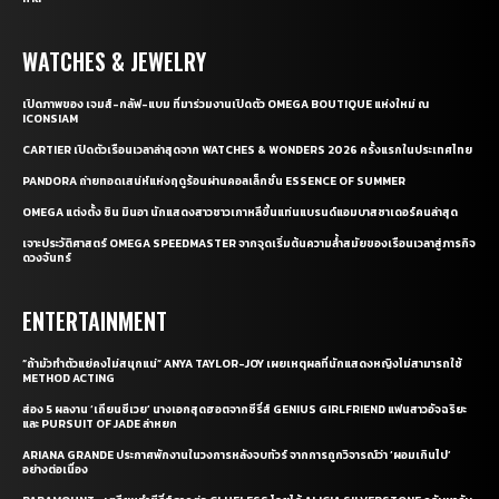
WATCHES & JEWELRY
เปิดภาพของ เจมส์-กลัฟ-แบม ที่มาร่วมงานเปิดตัว OMEGA BOUTIQUE แห่งใหม่ ณ
ICONSIAM
CARTIER เปิดตัวเรือนเวลาล่าสุดจาก WATCHES & WONDERS 2026 ครั้งแรกในประเทศไทย
PANDORA ถ่ายทอดเสน่ห์แห่งฤดูร้อนผ่านคอลเล็กชั่น ESSENCE OF SUMMER
OMEGA แต่งตั้ง ชิน มินอา นักแสดงสาวชาวเกาหลีขึ้นแท่นแบรนด์แอมบาสซาเดอร์คนล่าสุด
เจาะประวัติศาสตร์ OMEGA SPEEDMASTER จากจุดเริ่มต้นความล้ำสมัยของเรือนเวลาสู่ภารกิจ
ดวงจันทร์
ENTERTAINMENT
“ถ้ามัวทำตัวแย่คงไม่สนุกแน่” ANYA TAYLOR-JOY เผยเหตุผลที่นักแสดงหญิงไม่สามารถใช้
METHOD ACTING
ส่อง 5 ผลงาน ‘เถียนซีเวย’ นางเอกสุดฮอตจากซีรี่ส์ GENIUS GIRLFRIEND แฟนสาวอัจฉริยะ
และ PURSUIT OF JADE ล่าหยก
ARIANA GRANDE ประกาศพักงานในวงการหลังจบทัวร์ จากการถูกวิจารณ์ว่า ‘ผอมเกินไป’
อย่างต่อเนื่อง