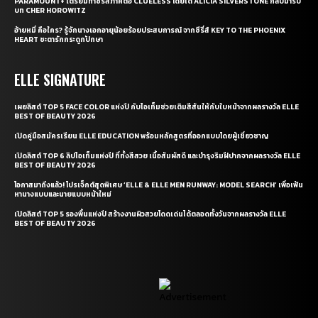
PARAMOUNT+ เตรียมทำซีรี่ส์ภาคต่อ CLUELESS โดยได้ ALICIA SILVERSTONE กลับมารับ
บท CHER HOROWITZ
อ้ายหมี่ คือใคร? รู้จักนางเอกอายุน้อยร้อยประสบการณ์ จากซีรี่ส์ KEY TO THE PHOENIX
HEART ชะตารักกระดูกปักษา
ELLE SIGNATURE
เผยลิสต์ TOP 5 FACE COLOR แห่งปี กับไอเท็มช่วยเติมสีสันให้กับใบหน้าจากผลรางวัล ELLE
BEST OF BEAUTY 2026
เปิดคู่มือสมัครเรียน ELLE EDUCATION พร้อมหลักสูตรที่ออกแบบโดยผู้เชี่ยวชาญ
เปิดลิสต์ TOP 6 ลิปไอเท็มแห่งปี ที่ทั้งสีสวย เนื้อสัมผัสดี และบำรุงริมฝีปากจากผลรางวัล ELLE
BEST OF BEAUTY 2026
โอกาสมาถึงแล้ว! โปรเจ็กต์สุดพิเศษ ‘ELLE & ELLE MEN RUNWAY: MODEL SEARCH’ เพื่อเฟ้น
หานางแบบและนายแบบหน้าใหม่
เปิดลิสต์ TOP 5 รองพื้นแห่งปี สร้างงานผิวสวยโดดเด่นได้ตลอดทั้งวันจากผลรางวัล ELLE
BEST OF BEAUTY 2026