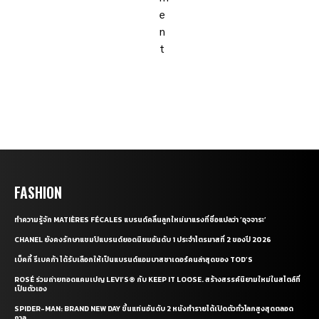
FASHION
ทำความรู้จัก MATIÈRES FÉCALES แบรนด์คลื่นลูกใหม่มาแรงที่ชื่อแปลว่า ‘อุจจาระ’
CHANEL ยังคงรักษาแชมป์แบรนด์ยอดนิยมอันดับ 1 ประจำไตรมาสที่ 2 ของปี 2026
เบ็คกี้ รีเบคก้า ได้รับเลือกให้เป็นแบรนด์แอมบาสซาเดอร์คนล่าสุดของ TOD’S
ROSÉ ร่วมถ่ายทอดแคมเปญ LEVI’S® กับ KEEP IT LOOSE. สร้างสรรค์นิยามใหม่ในสไตล์ที่
เป็นตัวเอง
SPIDER-MAN: BRAND NEW DAY ขึ้นแท่นอันดับ 2 หนังทำรายได้เปิดตัวทั่วโลกสูงสุดตลอด
กาล