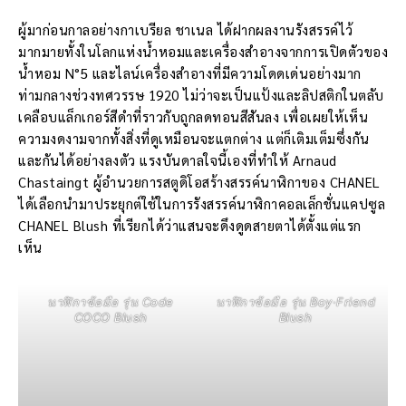
ผู้มาก่อนกาลอย่างกาเบรียล ชาเนล ได้ฝากผลงานรังสรรค์ไว้
มากมายทั้งในโลกแห่งน้ำหอมและเครื่องสำอางจากการเปิดตัวของ
น้ำหอม N°5 และไลน์เครื่องสำอางที่มีความโดดเด่นอย่างมาก
ท่ามกลางช่วงทศวรรษ 1920 ไม่ว่าจะเป็นแป้งและลิปสติกในตลับ
เคลือบแล็กเกอร์สีดำที่ราวกับถูกลดทอนสีสันลง เพื่อเผยให้เห็น
ความงดงามจากทั้งสิ่งที่ดูเหมือนจะแตกต่าง แต่ก็เติมเต็มซึ่งกัน
และกันได้อย่างลงตัว แรงบันดาลใจนี้เองที่ทำให้ Arnaud
Chastaingt ผู้อำนวยการสตูดิโอสร้างสรรค์นาฬิกาของ CHANEL
ได้เลือกนำมาประยุกต์ใช้ในการรังสรรค์นาฬิกาคอลเล็กชั่นแคปซูล
CHANEL Blush ที่เรียกได้ว่าแสนจะดึงดูดสายตาได้ตั้งแต่แรก
เห็น
นาฬิกาข้อมือ รุ่น Code
นาฬิกาข้อมือ รุ่น Boy·Friend
COCO Blush
Blush