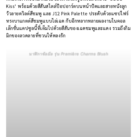
Kiss’ พร้อมด้วยสีสันสไตล์ป๊อปอาร์ตบนหน้าปัดและสายหนังลูก
วัวลายควิลต์สีชมพู และ J12 Pink Palette ประดับด้วยแซปไฟร์
ทรงบาแกตต์สีชมพูแบบไล่เฉด กับอีกหลากหลายผลงานในคอล
เล็กชั่นแคปซูลนี้ที่เต็มไปด้วยสีสันของเฉดชมพูและแดง รวมถึงกิม
มิกของลวดลายที่ชวนให้หลงรัก
นาฬิกาข้อมือ รุ่น Première Charms Blush