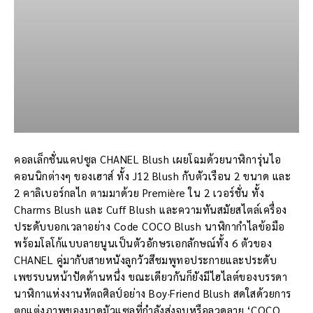
คอลเล็กชั่นแคปซูล CHANEL Blush เผยโฉมด้วยนาฬิการุ่นไอ
คอนนิกต่างๆ ของเฮาส์ ทั้ง J12 Blush กับตัวเรือน 2 ขนาด และ
2 คาลิเบอร์กลไก ตามมาด้วย Première ใน 2 เวอร์ชั่น ทั้ง
Charms Blush และ Cuff Blush และความทันสมัยสไตล์เครื่อง
ประดับบอกเวลาอย่าง Code COCO Blush นาฬิกากำไลข้อมือ
พร้อมโลโก้แบบลายนูนเป็นตัวอักษรเอกลักษณ์ทั้ง 6 ตัวของ
CHANEL คู่มากับสายหนังลูกวัวสีชมพูทอประกายและประดับ
เพชรบนหน้าปัดด้านหนึ่ง ขณะเดียวกันก็ยังมีไฮไลต์ของบรรดา
นาฬิกาแห่งงานหัตถศิลป์อย่าง Boy·Friend Blush สดใสด้วยการ
ตกแต่งภาพของมาดมัวแซลที่กำลังส่งจูบหรือลวดลาย ‘COCO