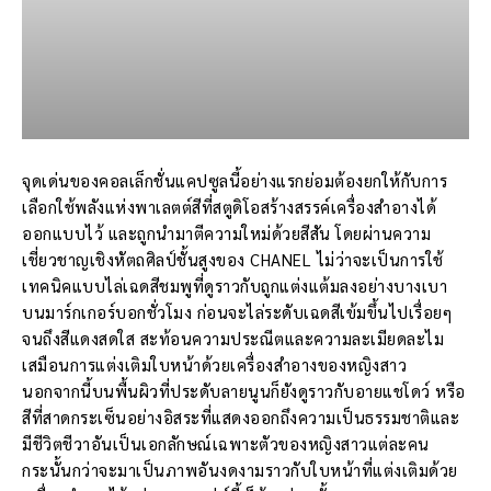
จุดเด่นของคอลเล็กชั่นแคปซูลนี้อย่างแรกย่อมต้องยกให้กับการ
เลือกใช้พลังแห่งพาเลตต์สีที่สตูดิโอสร้างสรรค์เครื่องสำอางได้
ออกแบบไว้ และถูกนำมาตีความใหม่ด้วยสีสัน โดยผ่านความ
เชี่ยวชาญเชิงหัตถศิลป์ชั้นสูงของ CHANEL ไม่ว่าจะเป็นการใช้
เทคนิคแบบไล่เฉดสีชมพูที่ดูราวกับถูกแต่งแต้มลงอย่างบางเบา
บนมาร์กเกอร์บอกชั่วโมง ก่อนจะไล่ระดับเฉดสีเข้มขึ้นไปเรื่อยๆ
จนถึงสีแดงสดใส สะท้อนความประณีตและความละเมียดละไม
เสมือนการแต่งเติมใบหน้าด้วยเครื่องสำอางของหญิงสาว
นอกจากนี้บนพื้นผิวที่ประดับลายนูนก็ยังดูราวกับอายแชโดว์ หรือ
สีที่สาดกระเซ็นอย่างอิสระที่แสดงออกถึงความเป็นธรรมชาติและ
มีชีวิตชีวาอันเป็นเอกลักษณ์เฉพาะตัวของหญิงสาวแต่ละคน
กระนั้นกว่าจะมาเป็นภาพอันงดงามราวกับใบหน้าที่แต่งเติมด้วย