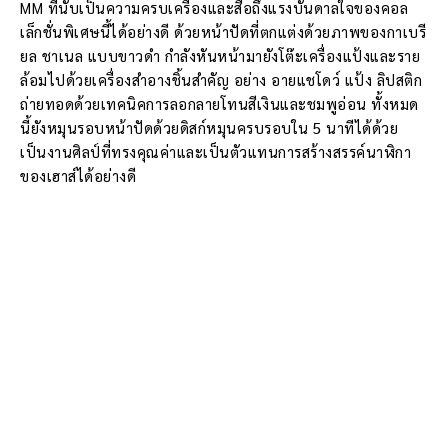
MM ที่นับเป็นความครบเครื่องและสื่อถึงแรงบันดาลใจของคอล
เล็กชั่นพิเศษนี้ได้อย่างดี ด้วยหน้าปัดที่ตกแต่งด้วยภาพของกาเบรี
ยล ชาเนล แบบขาวดำ กำลังหันหน้ามายังโต๊ะเครื่องแป้งและราย
ล้อมไปด้วยเครื่องสำอางชิ้นสำคัญ อย่าง อายแชโดว์ แป้ง ลิปสติก
ถ่ายทอดด้วยเทคนิคการลอกลายโทนสีเงินและชมพูอ่อน ทั้งหมด
นี้ยังหมุนรอบหน้าปัดด้วยดิสก์หมุนครบรอบใน 5 นาทีได้ด้วย
เป็นงานศิลป์ที่ทรงคุณค่าและเป็นตัวแทนการสร้างสรรค์นาฬิกา
ของเฮาส์ได้อย่างดี