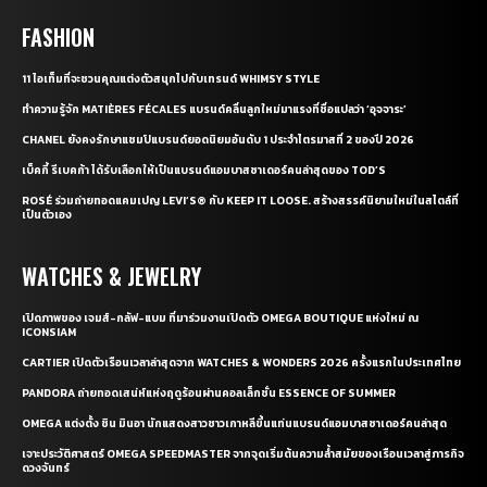
FASHION
11 ไอเท็มที่จะชวนคุณแต่งตัวสนุกไปกับเทรนด์ WHIMSY STYLE
ทำความรู้จัก MATIÈRES FÉCALES แบรนด์คลื่นลูกใหม่มาแรงที่ชื่อแปลว่า ‘อุจจาระ’
CHANEL ยังคงรักษาแชมป์แบรนด์ยอดนิยมอันดับ 1 ประจำไตรมาสที่ 2 ของปี 2026
เบ็คกี้ รีเบคก้า ได้รับเลือกให้เป็นแบรนด์แอมบาสซาเดอร์คนล่าสุดของ TOD’S
ROSÉ ร่วมถ่ายทอดแคมเปญ LEVI’S® กับ KEEP IT LOOSE. สร้างสรรค์นิยามใหม่ในสไตล์ที่
เป็นตัวเอง
WATCHES & JEWELRY
เปิดภาพของ เจมส์-กลัฟ-แบม ที่มาร่วมงานเปิดตัว OMEGA BOUTIQUE แห่งใหม่ ณ
ICONSIAM
CARTIER เปิดตัวเรือนเวลาล่าสุดจาก WATCHES & WONDERS 2026 ครั้งแรกในประเทศไทย
PANDORA ถ่ายทอดเสน่ห์แห่งฤดูร้อนผ่านคอลเล็กชั่น ESSENCE OF SUMMER
OMEGA แต่งตั้ง ชิน มินอา นักแสดงสาวชาวเกาหลีขึ้นแท่นแบรนด์แอมบาสซาเดอร์คนล่าสุด
เจาะประวัติศาสตร์ OMEGA SPEEDMASTER จากจุดเริ่มต้นความล้ำสมัยของเรือนเวลาสู่ภารกิจ
ดวงจันทร์