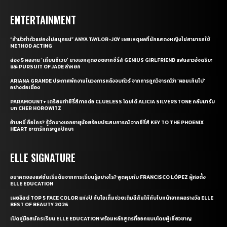
ENTERTAINMENT
“ถ้ามัวทำตัวแย่คงไม่สนุกแน่” ANYA TAYLOR-JOY เผยเหตุผลที่นักแสดงหญิงไม่สามารถใช้
METHOD ACTING
ส่อง 5 ผลงาน ‘เถียนซีเวย’ นางเอกสุดฮอตจากซีรี่ส์ GENIUS GIRLFRIEND แฟนสาวอัจฉริยะ
และ PURSUIT OF JADE ล่าหยก
ARIANA GRANDE ประกาศพักงานในวงการหลังจบทัวร์ จากการถูกวิจารณ์ว่า ‘ผอมเกินไป’
อย่างต่อเนื่อง
PARAMOUNT+ เตรียมทำซีรี่ส์ภาคต่อ CLUELESS โดยได้ ALICIA SILVERSTONE กลับมารับ
บท CHER HOROWITZ
อ้ายหมี่ คือใคร? รู้จักนางเอกอายุน้อยร้อยประสบการณ์ จากซีรี่ส์ KEY TO THE PHOENIX
HEART ชะตารักกระดูกปักษา
ELLE SIGNATURE
อนาคตของแฟชั่นเริ่มต้นจากการเรียนรู้อย่างไร? พูดคุยกับ FRANCISCO LÓPEZ ผู้ก่อตั้ง
ELLE EDUCATION
เผยลิสต์ TOP 5 FACE COLOR แห่งปี กับไอเท็มช่วยเติมสีสันให้กับใบหน้าจากผลรางวัล ELLE
BEST OF BEAUTY 2026
เปิดคู่มือสมัครเรียน ELLE EDUCATION พร้อมหลักสูตรที่ออกแบบโดยผู้เชี่ยวชาญ