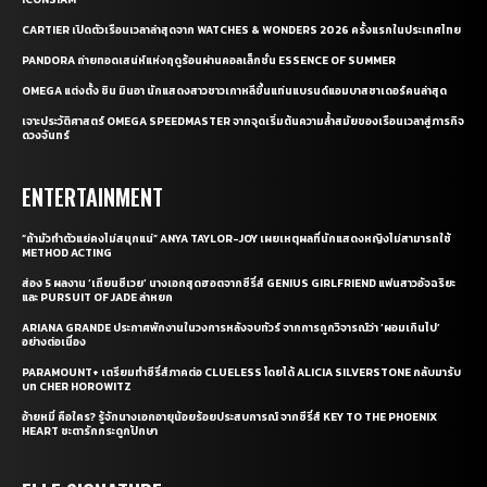
CARTIER เปิดตัวเรือนเวลาล่าสุดจาก WATCHES & WONDERS 2026 ครั้งแรกในประเทศไทย
PANDORA ถ่ายทอดเสน่ห์แห่งฤดูร้อนผ่านคอลเล็กชั่น ESSENCE OF SUMMER
OMEGA แต่งตั้ง ชิน มินอา นักแสดงสาวชาวเกาหลีขึ้นแท่นแบรนด์แอมบาสซาเดอร์คนล่าสุด
เจาะประวัติศาสตร์ OMEGA SPEEDMASTER จากจุดเริ่มต้นความล้ำสมัยของเรือนเวลาสู่ภารกิจ
ดวงจันทร์
ENTERTAINMENT
“ถ้ามัวทำตัวแย่คงไม่สนุกแน่” ANYA TAYLOR-JOY เผยเหตุผลที่นักแสดงหญิงไม่สามารถใช้
METHOD ACTING
ส่อง 5 ผลงาน ‘เถียนซีเวย’ นางเอกสุดฮอตจากซีรี่ส์ GENIUS GIRLFRIEND แฟนสาวอัจฉริยะ
และ PURSUIT OF JADE ล่าหยก
ARIANA GRANDE ประกาศพักงานในวงการหลังจบทัวร์ จากการถูกวิจารณ์ว่า ‘ผอมเกินไป’
อย่างต่อเนื่อง
PARAMOUNT+ เตรียมทำซีรี่ส์ภาคต่อ CLUELESS โดยได้ ALICIA SILVERSTONE กลับมารับ
บท CHER HOROWITZ
อ้ายหมี่ คือใคร? รู้จักนางเอกอายุน้อยร้อยประสบการณ์ จากซีรี่ส์ KEY TO THE PHOENIX
HEART ชะตารักกระดูกปักษา