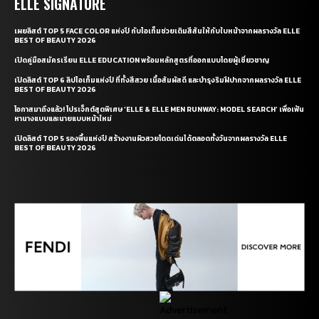
ELLE SIGNATURE
เผยลิสต์ TOP 5 FACE COLOR แห่งปี กับไอเท็มช่วยเติมสีสันให้กับใบหน้าจากผลรางวัล ELLE
BEST OF BEAUTY 2026
เปิดคู่มือสมัครเรียน ELLE EDUCATION พร้อมหลักสูตรที่ออกแบบโดยผู้เชี่ยวชาญ
เปิดลิสต์ TOP 6 ลิปไอเท็มแห่งปี ที่ทั้งสีสวย เนื้อสัมผัสดี และบำรุงริมฝีปากจากผลรางวัล ELLE
BEST OF BEAUTY 2026
โอกาสมาถึงแล้ว! โปรเจ็กต์สุดพิเศษ ‘ELLE & ELLE MEN RUNWAY: MODEL SEARCH’ เพื่อเฟ้น
หานางแบบและนายแบบหน้าใหม่
เปิดลิสต์ TOP 5 รองพื้นแห่งปี สร้างงานผิวสวยโดดเด่นได้ตลอดทั้งวันจากผลรางวัล ELLE
BEST OF BEAUTY 2026