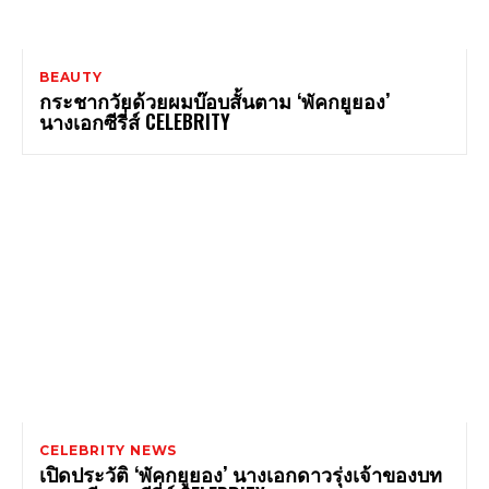
BEAUTY
กระชากวัยด้วยผมบ๊อบสั้นตาม ‘พัคกยูยอง’
นางเอกซีรี่ส์ CELEBRITY
CELEBRITY NEWS
เปิดประวัติ ‘พัคกยูยอง’ นางเอกดาวรุ่งเจ้าของบท