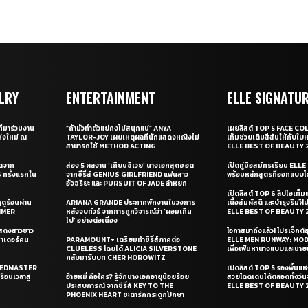
LRY
ENTERTAINMENT
ELLE SIGNATU
ี่มาร่วมงาน
“ถ้ามัวทำตัวแย่คงไม่สนุกแน่” ANYA
เผยลิสต์ TOP 5 FACE COL
่งใหม่ ณ
TAYLOR-JOY เผยเหตุผลที่นักแสดงหญิงไม่
เท็มช่วยเติมสีสันให้กับใบ
สามารถใช้ METHOD ACTING
ELLE BEST OF BEAUTY 
ุดจาก
ส่อง 5 ผลงาน ‘เถียนซีเวย’ นางเอกสุดฮอต
เปิดคู่มือสมัครเรียน EL
ครั้งแรกใน
จากซีรี่ส์ GENIUS GIRLFRIEND แฟนสาว
พร้อมหลักสูตรที่ออกแบบโด
อัจฉริยะ และ PURSUIT OF JADE ล่าหยก
เปิดลิสต์ TOP 6 ลิปไอเท็มแห
ดูร้อนผ่าน
ARIANA GRANDE ประกาศพักงานในวงการ
เนื้อสัมผัสดี และบำรุงริม
UMMER
หลังจบทัวร์ จากการถูกวิจารณ์ว่า ‘ผอมเกิน
ELLE BEST OF BEAUTY 
ไป’ อย่างต่อเนื่อง
แสดงสาวชาว
โอกาสมาถึงแล้ว! โปรเจ็กต์
ซาเดอร์คน
PARAMOUNT+ เตรียมทำซีรี่ส์ภาคต่อ
ELLE MEN RUNWAY: MO
CLUELESS โดยได้ ALICIA SILVERSTONE
เพื่อเฟ้นหานางแบบและนาย
กลับมารับบท CHER HOROWITZ
PEEDMASTER
เปิดลิสต์ TOP 5 รองพื้นแห่
ือนเวลาสู่
อ้ายหมี่ คือใคร? รู้จักนางเอกอายุน้อยร้อย
สวยโดดเด่นได้ตลอดทั้งวั
ประสบการณ์ จากซีรี่ส์ KEY TO THE
ELLE BEST OF BEAUTY 
PHOENIX HEART ชะตารักกระดูกปักษา