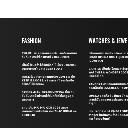
FASHION
WATCHES & JEWE
CHANEL ยังคงรักษาแชมป์แบรนด์ยอดนิยม
เปิดภาพของ เจมส์-กลัฟ-แบม ท
อันดับ 1 ประจำไตรมาสที่ 2 ของปี 2026
เปิดตัว OMEGA BOUTIQUE แห
ICONSIAM
เบ็คกี้ รีเบคก้า ได้รับเลือกให้เป็นแบรนด์แอม
บาสซาเดอร์คนล่าสุดของ TOD’S
CARTIER เปิดตัวเรือนเวลาล่าส
WATCHES & WONDERS 2026 
ประเทศไทย
ROSÉ ร่วมถ่ายทอดแคมเปญ LEVI’S® กับ
KEEP IT LOOSE. สร้างสรรค์นิยามใหม่ใน
สไตล์ที่เป็นตัวเอง
PANDORA ถ่ายทอดเสน่ห์แห่งฤ
คอลเล็กชั่น ESSENCE OF S
SPIDER-MAN: BRAND NEW DAY ขึ้นแท่น
อันดับ 2 หนังทำรายได้เปิดตัวทั่วโลกสูงสุด
OMEGA แต่งตั้ง ชิน มินอา นัก
ตลอดกาล
เกาหลีขึ้นแท่นแบรนด์แอมบาส
ล่าสุด
แคมเปญ MIU MIU QIXI 2026 ฉลอง
เทศกาลวาเลนไทน์จีน ผ่าน ZHAO JINMAI และ
เจาะประวัติศาสตร์ OMEGA S
LEXIE LIU
จากจุดเริ่มต้นความล้ำสมัยของเร
ภารกิจดวงจันทร์