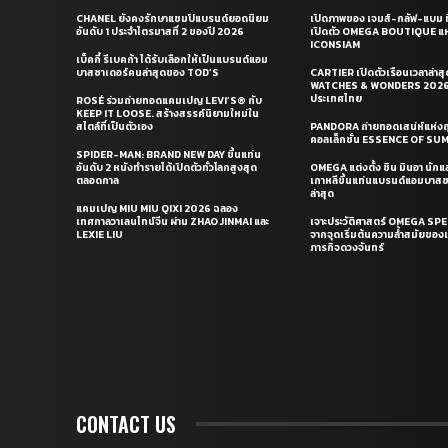
CHANEL ยังคงรักษาแชมป์แบรนด์ยอดนิยม
เปิดภาพของ เจมส์-กลัฟ-แบม ท
อันดับ 1 ประจำไตรมาสที่ 2 ของปี 2026
เปิดตัว OMEGA BOUTIQUE แห
ICONSIAM
เบ็คกี้ รีเบคก้า ได้รับเลือกให้เป็นแบรนด์แอม
บาสซาเดอร์คนล่าสุดของ TOD’S
CARTIER เปิดตัวเรือนเวลาล่าส
WATCHES & WONDERS 2026 
ประเทศไทย
ROSÉ ร่วมถ่ายทอดแคมเปญ LEVI’S® กับ
KEEP IT LOOSE. สร้างสรรค์นิยามใหม่ใน
สไตล์ที่เป็นตัวเอง
PANDORA ถ่ายทอดเสน่ห์แห่งฤ
คอลเล็กชั่น ESSENCE OF S
SPIDER-MAN: BRAND NEW DAY ขึ้นแท่น
อันดับ 2 หนังทำรายได้เปิดตัวทั่วโลกสูงสุด
OMEGA แต่งตั้ง ชิน มินอา นัก
ตลอดกาล
เกาหลีขึ้นแท่นแบรนด์แอมบาส
ล่าสุด
แคมเปญ MIU MIU QIXI 2026 ฉลอง
เทศกาลวาเลนไทน์จีน ผ่าน ZHAO JINMAI และ
เจาะประวัติศาสตร์ OMEGA S
LEXIE LIU
จากจุดเริ่มต้นความล้ำสมัยของเร
ภารกิจดวงจันทร์
CONTACT US