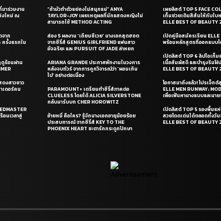
ี่มาร่วมงาน
“ถ้ามัวทำตัวแย่คงไม่สนุกแน่” ANYA
เผยลิสต์ TOP 5 FACE COL
่งใหม่ ณ
TAYLOR-JOY เผยเหตุผลที่นักแสดงหญิงไม่
เท็มช่วยเติมสีสันให้กับใบ
สามารถใช้ METHOD ACTING
ELLE BEST OF BEAUTY 
ุดจาก
ส่อง 5 ผลงาน ‘เถียนซีเวย’ นางเอกสุดฮอต
เปิดคู่มือสมัครเรียน EL
ครั้งแรกใน
จากซีรี่ส์ GENIUS GIRLFRIEND แฟนสาว
พร้อมหลักสูตรที่ออกแบบโด
อัจฉริยะ และ PURSUIT OF JADE ล่าหยก
เปิดลิสต์ TOP 6 ลิปไอเท็มแห
ดูร้อนผ่าน
ARIANA GRANDE ประกาศพักงานในวงการ
เนื้อสัมผัสดี และบำรุงริม
UMMER
หลังจบทัวร์ จากการถูกวิจารณ์ว่า ‘ผอมเกิน
ELLE BEST OF BEAUTY 
ไป’ อย่างต่อเนื่อง
แสดงสาวชาว
โอกาสมาถึงแล้ว! โปรเจ็กต์
ซาเดอร์คน
PARAMOUNT+ เตรียมทำซีรี่ส์ภาคต่อ
ELLE MEN RUNWAY: MO
CLUELESS โดยได้ ALICIA SILVERSTONE
เพื่อเฟ้นหานางแบบและนาย
กลับมารับบท CHER HOROWITZ
PEEDMASTER
เปิดลิสต์ TOP 5 รองพื้นแห่
ือนเวลาสู่
อ้ายหมี่ คือใคร? รู้จักนางเอกอายุน้อยร้อย
สวยโดดเด่นได้ตลอดทั้งวั
ประสบการณ์ จากซีรี่ส์ KEY TO THE
ELLE BEST OF BEAUTY 
PHOENIX HEART ชะตารักกระดูกปักษา