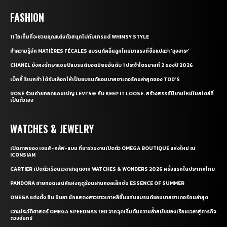
FASHION
11 ไอเท็มที่จะชวนคุณแต่งตัวสนุกไปกับเทรนด์ WHIMSY STYLE
ทำความรู้จัก MATIÈRES FÉCALES แบรนด์คลื่นลูกใหม่มาแรงที่ชื่อแปลว่า ‘อุจจาระ’
CHANEL ยังคงรักษาแชมป์แบรนด์ยอดนิยมอันดับ 1 ประจำไตรมาสที่ 2 ของปี 2026
เบ็คกี้ รีเบคก้า ได้รับเลือกให้เป็นแบรนด์แอมบาสซาเดอร์คนล่าสุดของ TOD’S
ROSÉ ร่วมถ่ายทอดแคมเปญ LEVI’S® กับ KEEP IT LOOSE. สร้างสรรค์นิยามใหม่ในสไตล์ที่
เป็นตัวเอง
WATCHES & JEWELRY
เปิดภาพของ เจมส์-กลัฟ-แบม ที่มาร่วมงานเปิดตัว OMEGA BOUTIQUE แห่งใหม่ ณ
ICONSIAM
CARTIER เปิดตัวเรือนเวลาล่าสุดจาก WATCHES & WONDERS 2026 ครั้งแรกในประเทศไทย
PANDORA ถ่ายทอดเสน่ห์แห่งฤดูร้อนผ่านคอลเล็กชั่น ESSENCE OF SUMMER
OMEGA แต่งตั้ง ชิน มินอา นักแสดงสาวชาวเกาหลีขึ้นแท่นแบรนด์แอมบาสซาเดอร์คนล่าสุด
เจาะประวัติศาสตร์ OMEGA SPEEDMASTER จากจุดเริ่มต้นความล้ำสมัยของเรือนเวลาสู่ภารกิจ
ดวงจันทร์