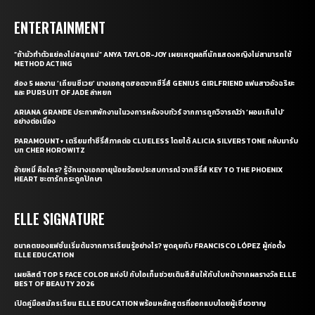
ENTERTAINMENT
“ถ้ามัวทำตัวแย่คงไม่สนุกแน่” ANYA TAYLOR-JOY เผยเหตุผลที่นักแสดงหญิงไม่สามารถใช้
METHOD ACTING
ส่อง 5 ผลงาน ‘เถียนซีเวย’ นางเอกสุดฮอตจากซีรี่ส์ GENIUS GIRLFRIEND แฟนสาวอัจฉริยะ
และ PURSUIT OF JADE ล่าหยก
ARIANA GRANDE ประกาศพักงานในวงการหลังจบทัวร์ จากการถูกวิจารณ์ว่า ‘ผอมเกินไป’
อย่างต่อเนื่อง
PARAMOUNT+ เตรียมทำซีรี่ส์ภาคต่อ CLUELESS โดยได้ ALICIA SILVERSTONE กลับมารับ
บท CHER HOROWITZ
อ้ายหมี่ คือใคร? รู้จักนางเอกอายุน้อยร้อยประสบการณ์ จากซีรี่ส์ KEY TO THE PHOENIX
HEART ชะตารักกระดูกปักษา
ELLE SIGNATURE
อนาคตของแฟชั่นเริ่มต้นจากการเรียนรู้อย่างไร? พูดคุยกับ FRANCISCO LÓPEZ ผู้ก่อตั้ง
ELLE EDUCATION
เผยลิสต์ TOP 5 FACE COLOR แห่งปี กับไอเท็มช่วยเติมสีสันให้กับใบหน้าจากผลรางวัล ELLE
BEST OF BEAUTY 2026
เปิดคู่มือสมัครเรียน ELLE EDUCATION พร้อมหลักสูตรที่ออกแบบโดยผู้เชี่ยวชาญ