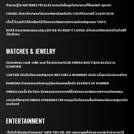
ทำความรู้จัก MATIÈRES FÉCALES แบรนด์คลื่นลูกใหม่มาแรงที่ชื่อแปลว่า ‘อุจจาระ’
CHANEL ยังคงรักษาแชมป์แบรนด์ยอดนิยมอันดับ 1 ประจำไตรมาสที่ 2 ของปี 2026
เบ็คกี้ รีเบคก้า ได้รับเลือกให้เป็นแบรนด์แอมบาสซาเดอร์คนล่าสุดของ TOD’S
ROSÉ ร่วมถ่ายทอดแคมเปญ LEVI’S® กับ KEEP IT LOOSE. สร้างสรรค์นิยามใหม่ในสไตล์ที่
เป็นตัวเอง
WATCHES & JEWELRY
เปิดภาพของ เจมส์-กลัฟ-แบม ที่มาร่วมงานเปิดตัว OMEGA BOUTIQUE แห่งใหม่ ณ
ICONSIAM
CARTIER เปิดตัวเรือนเวลาล่าสุดจาก WATCHES & WONDERS 2026 ครั้งแรกในประเทศไทย
PANDORA ถ่ายทอดเสน่ห์แห่งฤดูร้อนผ่านคอลเล็กชั่น ESSENCE OF SUMMER
OMEGA แต่งตั้ง ชิน มินอา นักแสดงสาวชาวเกาหลีขึ้นแท่นแบรนด์แอมบาสซาเดอร์คนล่าสุด
เจาะประวัติศาสตร์ OMEGA SPEEDMASTER จากจุดเริ่มต้นความล้ำสมัยของเรือนเวลาสู่ภารกิจ
ดวงจันทร์
ENTERTAINMENT
“ถ้ามัวทำตัวแย่คงไม่สนุกแน่” ANYA TAYLOR-JOY เผยเหตุผลที่นักแสดงหญิงไม่สามารถใช้