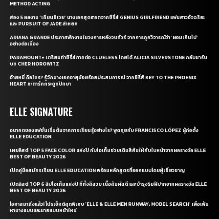
METHOD ACTING
ส่อง 5 ผลงาน ‘เถียนซีเวย’ นางเอกสุดฮอตจากซีรี่ส์ GENIUS GIRLFRIEND แฟนสาวอัจฉริยะ
และ PURSUIT OF JADE ล่าหยก
ARIANA GRANDE ประกาศพักงานในวงการหลังจบทัวร์ จากการถูกวิจารณ์ว่า ‘ผอมเกินไป’
อย่างต่อเนื่อง
PARAMOUNT+ เตรียมทำซีรี่ส์ภาคต่อ CLUELESS โดยได้ ALICIA SILVERSTONE กลับมารับ
บท CHER HOROWITZ
อ้ายหมี่ คือใคร? รู้จักนางเอกอายุน้อยร้อยประสบการณ์ จากซีรี่ส์ KEY TO THE PHOENIX
HEART ชะตารักกระดูกปักษา
ELLE SIGNATURE
อนาคตของแฟชั่นเริ่มต้นจากการเรียนรู้อย่างไร? พูดคุยกับ FRANCISCO LÓPEZ ผู้ก่อตั้ง
ELLE EDUCATION
เผยลิสต์ TOP 5 FACE COLOR แห่งปี กับไอเท็มช่วยเติมสีสันให้กับใบหน้าจากผลรางวัล ELLE
BEST OF BEAUTY 2026
เปิดคู่มือสมัครเรียน ELLE EDUCATION พร้อมหลักสูตรที่ออกแบบโดยผู้เชี่ยวชาญ
เปิดลิสต์ TOP 6 ลิปไอเท็มแห่งปี ที่ทั้งสีสวย เนื้อสัมผัสดี และบำรุงริมฝีปากจากผลรางวัล ELLE
BEST OF BEAUTY 2026
โอกาสมาถึงแล้ว! โปรเจ็กต์สุดพิเศษ ‘ELLE & ELLE MEN RUNWAY: MODEL SEARCH’ เพื่อเฟ้น
หานางแบบและนายแบบหน้าใหม่