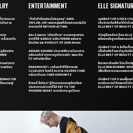
LRY
ENTERTAINMENT
ELLE SIGNATU
ี่มาร่วมงาน
“ถ้ามัวทำตัวแย่คงไม่สนุกแน่” ANYA
เผยลิสต์ TOP 5 FACE COL
่งใหม่ ณ
TAYLOR-JOY เผยเหตุผลที่นักแสดงหญิงไม่
เท็มช่วยเติมสีสันให้กับใบ
สามารถใช้ METHOD ACTING
ELLE BEST OF BEAUTY 
ุดจาก
ส่อง 5 ผลงาน ‘เถียนซีเวย’ นางเอกสุดฮอต
เปิดคู่มือสมัครเรียน EL
ครั้งแรกใน
จากซีรี่ส์ GENIUS GIRLFRIEND แฟนสาว
พร้อมหลักสูตรที่ออกแบบโด
อัจฉริยะ และ PURSUIT OF JADE ล่าหยก
เปิดลิสต์ TOP 6 ลิปไอเท็มแห
ดูร้อนผ่าน
ARIANA GRANDE ประกาศพักงานในวงการ
เนื้อสัมผัสดี และบำรุงริม
UMMER
หลังจบทัวร์ จากการถูกวิจารณ์ว่า ‘ผอมเกิน
ELLE BEST OF BEAUTY 
ไป’ อย่างต่อเนื่อง
แสดงสาวชาว
โอกาสมาถึงแล้ว! โปรเจ็กต์
ซาเดอร์คน
PARAMOUNT+ เตรียมทำซีรี่ส์ภาคต่อ
ELLE MEN RUNWAY: MO
CLUELESS โดยได้ ALICIA SILVERSTONE
เพื่อเฟ้นหานางแบบและนาย
กลับมารับบท CHER HOROWITZ
PEEDMASTER
เปิดลิสต์ TOP 5 รองพื้นแห่
ือนเวลาสู่
อ้ายหมี่ คือใคร? รู้จักนางเอกอายุน้อยร้อย
สวยโดดเด่นได้ตลอดทั้งวั
ประสบการณ์ จากซีรี่ส์ KEY TO THE
ELLE BEST OF BEAUTY 
PHOENIX HEART ชะตารักกระดูกปักษา