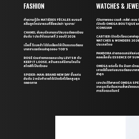
FASHION
WATCHES & JEWE
ทำความรู้จัก MATIÈRES FÉCALES แบรนด์
เปิดภาพของ เจมส์-กลัฟ-แบม ท
คลื่นลูกใหม่มาแรงที่ชื่อแปลว่า ‘อุจจาระ’
เปิดตัว OMEGA BOUTIQUE แห
ICONSIAM
CHANEL ยังคงรักษาแชมป์แบรนด์ยอดนิยม
อันดับ 1 ประจำไตรมาสที่ 2 ของปี 2026
CARTIER เปิดตัวเรือนเวลาล่าส
WATCHES & WONDERS 2026 
ประเทศไทย
เบ็คกี้ รีเบคก้า ได้รับเลือกให้เป็นแบรนด์แอม
บาสซาเดอร์คนล่าสุดของ TOD’S
PANDORA ถ่ายทอดเสน่ห์แห่งฤ
คอลเล็กชั่น ESSENCE OF S
ROSÉ ร่วมถ่ายทอดแคมเปญ LEVI’S® กับ
KEEP IT LOOSE. สร้างสรรค์นิยามใหม่ใน
สไตล์ที่เป็นตัวเอง
OMEGA แต่งตั้ง ชิน มินอา นัก
เกาหลีขึ้นแท่นแบรนด์แอมบาส
ล่าสุด
SPIDER-MAN: BRAND NEW DAY ขึ้นแท่น
อันดับ 2 หนังทำรายได้เปิดตัวทั่วโลกสูงสุด
ตลอดกาล
เจาะประวัติศาสตร์ OMEGA S
จากจุดเริ่มต้นความล้ำสมัยของเร
ภารกิจดวงจันทร์