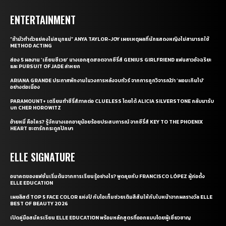
ENTERTAINMENT
“ถ้ามัวทำตัวแย่คงไม่สนุกแน่” ANYA TAYLOR-JOY เผยเหตุผลที่นักแสดงหญิงไม่สามารถใช้
METHOD ACTING
ส่อง 5 ผลงาน ‘เถียนซีเวย’ นางเอกสุดฮอตจากซีรี่ส์ GENIUS GIRLFRIEND แฟนสาวอัจฉริยะ
และ PURSUIT OF JADE ล่าหยก
ARIANA GRANDE ประกาศพักงานในวงการหลังจบทัวร์ จากการถูกวิจารณ์ว่า ‘ผอมเกินไป’
อย่างต่อเนื่อง
PARAMOUNT+ เตรียมทำซีรี่ส์ภาคต่อ CLUELESS โดยได้ ALICIA SILVERSTONE กลับมารับ
บท CHER HOROWITZ
อ้ายหมี่ คือใคร? รู้จักนางเอกอายุน้อยร้อยประสบการณ์ จากซีรี่ส์ KEY TO THE PHOENIX
HEART ชะตารักกระดูกปักษา
ELLE SIGNATURE
อนาคตของแฟชั่นเริ่มต้นจากการเรียนรู้อย่างไร? พูดคุยกับ FRANCISCO LÓPEZ ผู้ก่อตั้ง
ELLE EDUCATION
เผยลิสต์ TOP 5 FACE COLOR แห่งปี กับไอเท็มช่วยเติมสีสันให้กับใบหน้าจากผลรางวัล ELLE
BEST OF BEAUTY 2026
เปิดคู่มือสมัครเรียน ELLE EDUCATION พร้อมหลักสูตรที่ออกแบบโดยผู้เชี่ยวชาญ