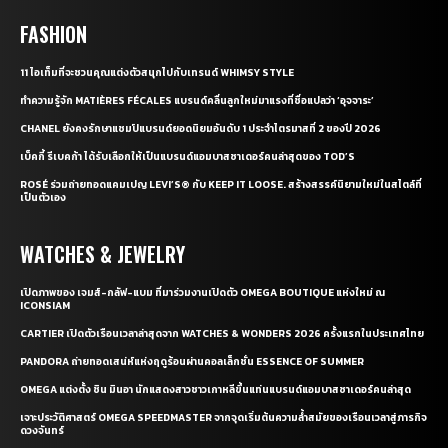
FASHION
11 ไอเท็มที่จะชวนคุณแต่งตัวสนุกไปกับเทรนด์ WHIMSY STYLE
ทำความรู้จัก MATIÈRES FÉCALES แบรนด์คลื่นลูกใหม่มาแรงที่ชื่อแปลว่า ‘อุจจาระ’
CHANEL ยังคงรักษาแชมป์แบรนด์ยอดนิยมอันดับ 1 ประจำไตรมาสที่ 2 ของปี 2026
เบ็คกี้ รีเบคก้า ได้รับเลือกให้เป็นแบรนด์แอมบาสซาเดอร์คนล่าสุดของ TOD’S
ROSÉ ร่วมถ่ายทอดแคมเปญ LEVI’S® กับ KEEP IT LOOSE. สร้างสรรค์นิยามใหม่ในสไตล์ที่
เป็นตัวเอง
WATCHES & JEWELRY
เปิดภาพของ เจมส์-กลัฟ-แบม ที่มาร่วมงานเปิดตัว OMEGA BOUTIQUE แห่งใหม่ ณ
ICONSIAM
CARTIER เปิดตัวเรือนเวลาล่าสุดจาก WATCHES & WONDERS 2026 ครั้งแรกในประเทศไทย
PANDORA ถ่ายทอดเสน่ห์แห่งฤดูร้อนผ่านคอลเล็กชั่น ESSENCE OF SUMMER
OMEGA แต่งตั้ง ชิน มินอา นักแสดงสาวชาวเกาหลีขึ้นแท่นแบรนด์แอมบาสซาเดอร์คนล่าสุด
เจาะประวัติศาสตร์ OMEGA SPEEDMASTER จากจุดเริ่มต้นความล้ำสมัยของเรือนเวลาสู่ภารกิจ
ดวงจันทร์