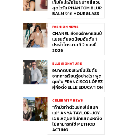
เท็มใหม่เพื่อริมฝีปากสีสวย
สุดไวรัล PHANTOM BLUR
BALM จาก HOURGLASS
FASHION NEWS
CHANEL ยังคงรักษาแชมป์
แบรนด์ยอดนิยมอันดับ 1
ประจำไตรมาสที่ 2 ของปี
2026
ELLE SIGNATURE
อนาคตของแฟชั่นเริ่มต้น
จากการเรียนรู้อย่างไร? พูด
คุยกับ FRANCISCO LÓPEZ
ผู้ก่อตั้ง ELLE EDUCATION
CELEBRITY NEWS
“ถ้ามัวทำตัวแย่คงไม่สนุก
แน่” ANYA TAYLOR-JOY
เผยเหตุผลที่นักแสดงหญิง
ไม่สามารถใช้ METHOD
ACTING