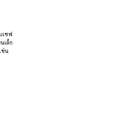
ับเชฟ
นเล็ก
เช่น