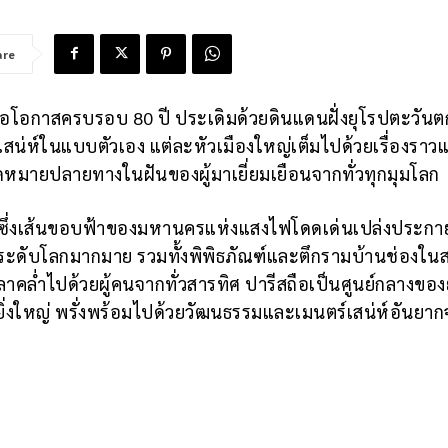
are
พื่อโอกาสครบรอบ 80 ปี ประเดิมด้วยดินแดนฝั่งยุโรปตะวันต
์เสน่ห์ในแบบตัวเอง แต่ละหัวเมืองใหญ่เต็มไปด้วยเรื่องราวแ
ุดหมายปลายทางในฝันของผู้มาเยี่ยมเยือนจากทั่วทุกมุมโลก
ศส ที่ซึ่งเส้นขอบฟ้าของมหานครแห่งแสงไฟโดดเด่นเปล่งประกา
ะดับโลกมากมาย รวมทั้งพิพิธภัณฑ์และตึกรามบ้านช่องในส
าคล่ำไปด้วยผู้คนจากทั่วสารทิศ ปารีสถือเป็นศูนย์กลางของ
ิ่งใหญ่ พรั่งพร้อมไปด้วยวัฒนธรรมและเมนตร์เสน่ห์อันยาก