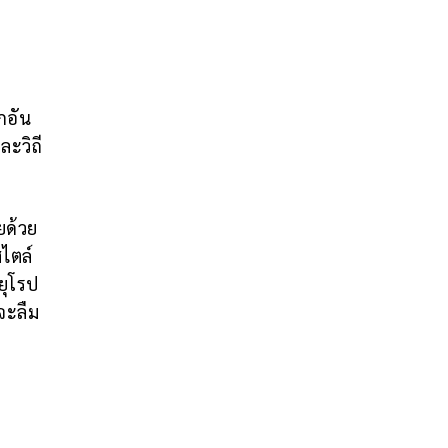
กอัน
ละวิถี
ยด้วย
ไตล์
ยุโรป
จะลืม