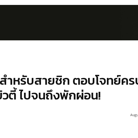
รีสสำหรับสายชิก ตอบโจทย์คร
บิวตี้ ไปจนถึงพักผ่อน!
Augu