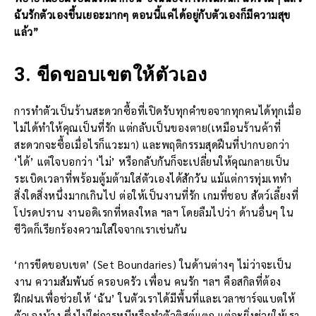
ฉันรักตัวเองขึ้นเยอะมากๆ ตอนนี้แค่ได้อยู่กับตัวเองก็มีความสุข
แล้ว”
3. ขีดขอบเขตให้ตัวเอง
การทำตัวเป็นร้านสะดวกซื้อที่เปิดรับทุกคำขอจากทุกคนได้ทุกเมื่อ
ไม่ได้ทำให้คุณเป็นที่รัก แต่กลับเป็นของตาย(เหมือนร้านค้าที่
สะดวกจะซื้อเมื่อไรก็แวะมา) และพฤติกรรมสุดฝืนที่ปากบอกว่า
‘ได้’ แต่ใจบอกว่า ‘ไม่’ หรือกลับกันก็จะเปลี่ยนให้คุณกลายเป็น
ระเบิดเวลาที่พร้อมตู้มต้ามใส่ตัวเองได้สักวัน แม้แต่การทุ่มเททำ
สิ่งใดสิ่งหนึ่งมากเกินไป ต่อให้เป็นงานที่รัก เกมที่ชอบ สัตว์เลี้ยงที่
โปรดปราน งานอดิเรกที่หลงใหล ฯลฯ โดยลืมไปว่า ด้านอื่นๆ ใน
ชีวิตก็เรียกร้องความใส่ใจจากเราเช่นกัน
‘การขีดขอบเขต’ (Set Boundaries) ในด้านต่างๆ ไม่ว่าจะเป็น
งาน ความสัมพันธ์ ครอบครัว เพื่อน คนรัก ฯลฯ คือสกิลที่ต้อง
ฝึกฝนเพื่อช่วยให้ ‘ฉัน’ ในตัวเราได้มีพื้นที่และเวลาชาร์จแบตให้
ตัวเองบ้าง ซึ่งไม่ใช่การหนีหรือทำตัวติสต์แตก แต่จะยิ่งช่วยให้เรา