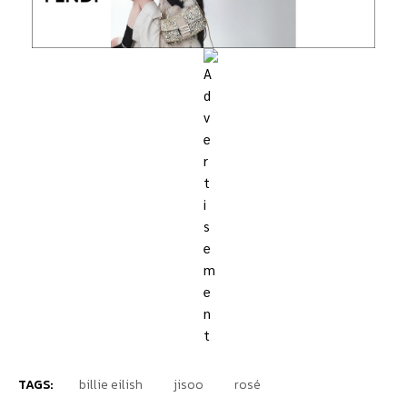
TAGS:
billie eilish
jisoo
rosé