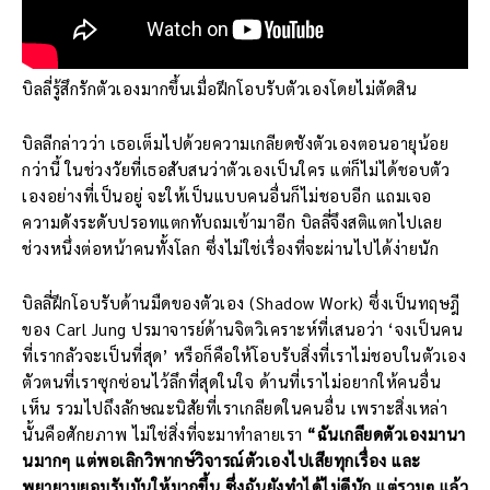
บิลลี่รู้สึกรักตัวเองมากขึ้นเมื่อฝึกโอบรับตัวเองโดยไม่ตัดสิน
บิลลีกล่าวว่า เธอเต็มไปด้วยความเกลียดชังตัวเองตอนอายุน้อย
กว่านี้ ในช่วงวัยที่เธอสับสนว่าตัวเองเป็นใคร แต่ก็ไม่ได้ชอบตัว
เองอย่างที่เป็นอยู่ จะให้เป็นแบบคนอื่นก็ไม่ชอบอีก แถมเจอ
ความดังระดับปรอทแตกทับถมเข้ามาอีก บิลลี่จึงสติแตกไปเลย
ช่วงหนึ่งต่อหน้าคนทั้งโลก ซึ่งไม่ใช่เรื่องที่จะผ่านไปได้ง่ายนัก
บิลลี่ฝึกโอบรับด้านมืดของตัวเอง (Shadow Work) ซึ่งเป็นทฤษฎี
ของ Carl Jung ปรมาจารย์ด้านจิตวิเคราะห์ที่เสนอว่า ‘จงเป็นคน
ที่เรากลัวจะเป็นที่สุด’ หรือก็คือให้โอบรับสิ่งที่เราไม่ชอบในตัวเอง
ตัวตนที่เราซุกซ่อนไว้ลึกที่สุดในใจ ด้านที่เราไม่อยากให้คนอื่น
เห็น รวมไปถึงลักษณะนิสัยที่เราเกลียดในคนอื่น เพราะสิ่งเหล่า
นั้นคือศักยภาพ ไม่ใช่สิ่งที่จะมาทำลายเรา
“ฉันเกลียดตัวเองมานา
นมากๆ แต่พอเลิกวิพากษ์วิจารณ์ตัวเองไปเสียทุกเรื่อง และ
พยายามยอมรับมันให้มากขึ้น ซึ่งฉันยังทำได้ไม่ดีนัก แต่รวมๆ แล้ว