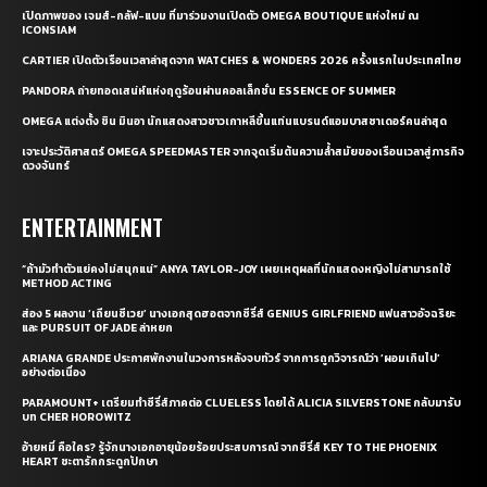
เปิดภาพของ เจมส์-กลัฟ-แบม ที่มาร่วมงานเปิดตัว OMEGA BOUTIQUE แห่งใหม่ ณ
ICONSIAM
CARTIER เปิดตัวเรือนเวลาล่าสุดจาก WATCHES & WONDERS 2026 ครั้งแรกในประเทศไทย
PANDORA ถ่ายทอดเสน่ห์แห่งฤดูร้อนผ่านคอลเล็กชั่น ESSENCE OF SUMMER
OMEGA แต่งตั้ง ชิน มินอา นักแสดงสาวชาวเกาหลีขึ้นแท่นแบรนด์แอมบาสซาเดอร์คนล่าสุด
เจาะประวัติศาสตร์ OMEGA SPEEDMASTER จากจุดเริ่มต้นความล้ำสมัยของเรือนเวลาสู่ภารกิจ
ดวงจันทร์
ENTERTAINMENT
“ถ้ามัวทำตัวแย่คงไม่สนุกแน่” ANYA TAYLOR-JOY เผยเหตุผลที่นักแสดงหญิงไม่สามารถใช้
METHOD ACTING
ส่อง 5 ผลงาน ‘เถียนซีเวย’ นางเอกสุดฮอตจากซีรี่ส์ GENIUS GIRLFRIEND แฟนสาวอัจฉริยะ
และ PURSUIT OF JADE ล่าหยก
ARIANA GRANDE ประกาศพักงานในวงการหลังจบทัวร์ จากการถูกวิจารณ์ว่า ‘ผอมเกินไป’
อย่างต่อเนื่อง
PARAMOUNT+ เตรียมทำซีรี่ส์ภาคต่อ CLUELESS โดยได้ ALICIA SILVERSTONE กลับมารับ
บท CHER HOROWITZ
อ้ายหมี่ คือใคร? รู้จักนางเอกอายุน้อยร้อยประสบการณ์ จากซีรี่ส์ KEY TO THE PHOENIX
HEART ชะตารักกระดูกปักษา