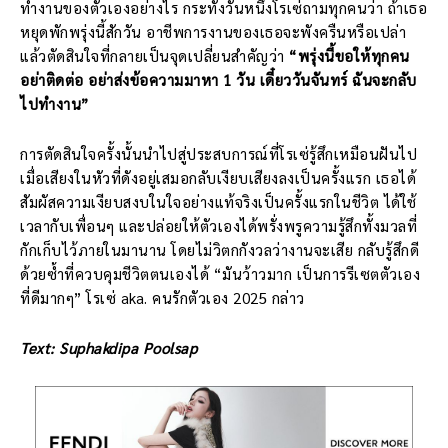
ทำงานของตัวเองอย่างไร กระทั่งวันหนึ่งโรเซ่ถามทุกคนว่า ถ้าเธอ
หยุดพักพรุ่งนี้สักวัน อาชีพการงานของเธอจะพังครืนหรือเปล่า
แล้วตัดสินใจที่กลายเป็นจุดเปลี่ยนสำคัญว่า
“พรุ่งนี้ขอให้ทุกคน
อย่าติดต่อ อย่าส่งข้อความมาหา 1 วัน เดี๋ยววันจันทร์ ฉันจะกลับ
ไปทำงาน”
การตัดสินใจครั้งนั้นนำไปสู่ประสบการณ์ที่โรเซ่รู้สึกเหมือนฝันไป
เมื่อเสียงในหัวที่ดังอยู่เสมอกลับเงียบเสียงลงเป็นครั้งแรก เธอได้
สัมผัสความเงียบสงบในใจอย่างแท้จริงเป็นครั้งแรกในชีวิต ได้ใช้
เวลากับเพื่อนๆ และปล่อยให้ตัวเองได้พรั่งพรูความรู้สึกทั้งมวลที่
กักเก็บไว้ภายในมานาน โดยไม่วิตกกังวลว่างานจะเสีย กลับรู้สึกดี
ด้วยซ้ำที่ควบคุมชีวิตตนเองได้ “มันว้าวมาก เป็นการรีเซตตัวเอง
ที่ดีมากๆ” โรเซ่ aka. คนรักตัวเอง 2025 กล่าว
Text: Suphakdipa Poolsap