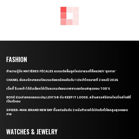
FASHION
ทำความรู้จัก MATIÈRES FÉCALES แบรนด์คลื่นลูกใหม่มาแรงที่ชื่อแปลว่า ‘อุจจาระ’
CHANEL ยังคงรักษาแชมป์แบรนด์ยอดนิยมอันดับ 1 ประจำไตรมาสที่ 2 ของปี 2026
เบ็คกี้ รีเบคก้า ได้รับเลือกให้เป็นแบรนด์แอมบาสซาเดอร์คนล่าสุดของ TOD’S
ROSÉ ร่วมถ่ายทอดแคมเปญ LEVI’S® กับ KEEP IT LOOSE. สร้างสรรค์นิยามใหม่ในสไตล์ที่
เป็นตัวเอง
SPIDER-MAN: BRAND NEW DAY ขึ้นแท่นอันดับ 2 หนังทำรายได้เปิดตัวทั่วโลกสูงสุดตลอด
กาล
WATCHES & JEWELRY