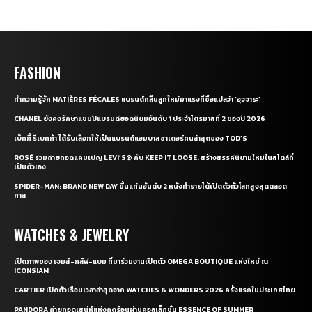
FASHION
ทำความรู้จัก MATIÈRES FÉCALES แบรนด์คลื่นลูกใหม่มาแรงที่ชื่อแปลว่า ‘อุจจาระ’
CHANEL ยังคงรักษาแชมป์แบรนด์ยอดนิยมอันดับ 1 ประจำไตรมาสที่ 2 ของปี 2026
เบ็คกี้ รีเบคก้า ได้รับเลือกให้เป็นแบรนด์แอมบาสซาเดอร์คนล่าสุดของ TOD’S
ROSÉ ร่วมถ่ายทอดแคมเปญ LEVI’S® กับ KEEP IT LOOSE. สร้างสรรค์นิยามใหม่ในสไตล์ที่
เป็นตัวเอง
SPIDER-MAN: BRAND NEW DAY ขึ้นแท่นอันดับ 2 หนังทำรายได้เปิดตัวทั่วโลกสูงสุดตลอด
กาล
WATCHES & JEWELRY
เปิดภาพของ เจมส์-กลัฟ-แบม ที่มาร่วมงานเปิดตัว OMEGA BOUTIQUE แห่งใหม่ ณ
ICONSIAM
CARTIER เปิดตัวเรือนเวลาล่าสุดจาก WATCHES & WONDERS 2026 ครั้งแรกในประเทศไทย
PANDORA ถ่ายทอดเสน่ห์แห่งฤดูร้อนผ่านคอลเล็กชั่น ESSENCE OF SUMMER