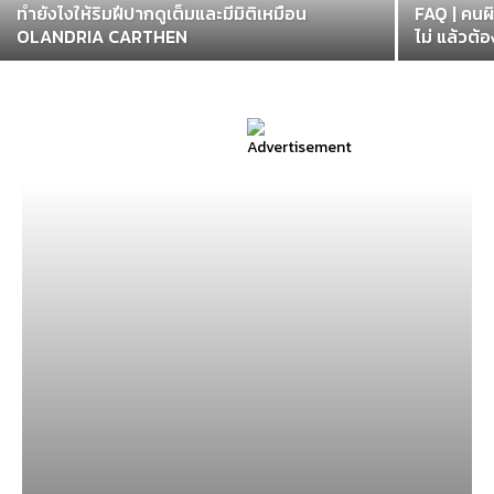
ทำยังไงให้ริมฝีปากดูเต็มและมีมิติเหมือน
FAQ | คนผิ
OLANDRIA CARTHEN
ไม่ แล้วต