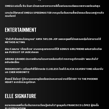
OMEGA แต่งตั้ง ชิน มินอา นักแสดงสาวชาวเกาหลีขึ้นแท่นแบรนด์แอมบาสซาเดอร์คนล่าสุด
เจาะประวัติศาสตร์ OMEGA SPEEDMASTER จากจุดเริ่มต้นความล้ำสมัยของเรือนเวลาสู่ภารกิจ
ดวงจันทร์
ENTERTAINMENT
“ถ้ามัวทำตัวแย่คงไม่สนุกแน่” ANYA TAYLOR-JOY เผยเหตุผลที่นักแสดงหญิงไม่สามารถใช้
METHOD ACTING
ส่อง 5 ผลงาน ‘เถียนซีเวย’ นางเอกสุดฮอตจากซีรี่ส์ GENIUS GIRLFRIEND แฟนสาวอัจฉริยะ
และ PURSUIT OF JADE ล่าหยก
ARIANA GRANDE ประกาศพักงานในวงการหลังจบทัวร์ จากการถูกวิจารณ์ว่า ‘ผอมเกินไป’
อย่างต่อเนื่อง
PARAMOUNT+ เตรียมทำซีรี่ส์ภาคต่อ CLUELESS โดยได้ ALICIA SILVERSTONE กลับมารับ
บท CHER HOROWITZ
อ้ายหมี่ คือใคร? รู้จักนางเอกอายุน้อยร้อยประสบการณ์ จากซีรี่ส์ KEY TO THE PHOENIX
HEART ชะตารักกระดูกปักษา
ELLE SIGNATURE
อนาคตของแฟชั่นเริ่มต้นจากการเรียนรู้อย่างไร? พูดคุยกับ FRANCISCO LÓPEZ ผู้ก่อตั้ง
ELLE EDUCATION