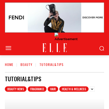
HOME
BEAUTY
TUTORIAL&TIPS
TUTORIAL&TIPS
BEAUTY NEWS
FRAGRANCE
HAIR
HEALTH & WELLNESS