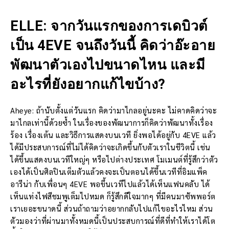
ELLE: จากวันแรกของการเดบิวต์
เป็น 4EVE จนถึงวันนี้ คิดว่าอ๊ะอาย
พัฒนาตัวเองไปขนาดไหน และมี
อะไรที่ยังอยากแก้ไขบ้าง?
Aheye: ถ้านับตั้งแต่วันแรก คิดว่ามาไกลอยู่นะคะ ไม่คาดคิดว่าจะ
มาไกลเท่านี้ด้วยซ้ำ ในเรื่องของพัฒนาการก็คิดว่าพัฒนาทั้งเรื่อง
ร้อง เรื่องเต้น และวิธีการแสดงบนเวที ยิ่งพอได้อยู่กับ 4EVE แล้ว
ได้มีประสบการณ์ที่ไม่ได้คิดว่าจะเกิดขึ้นกับตัวเราในชีวิตนี้ เช่น
ได้ขึ้นแสดงบนเวทีใหญ่ๆ หรือไปต่างประเทศ โมเมนต์ที่รู้สึกว่าตัว
เองได้เป็นศิลปินเต็มตัวแล้วคงจะเป็นตอนได้ขึ้นเวทีที่อิมแพ็ค
อารีน่า กับเพื่อนๆ 4EVE พอขึ้นเวทีไปแล้วได้เห็นแฟนคลับ ได้
เห็นแท่งไฟสีชมพูเต็มไปหมด ก็รู้สึกดีใจมากๆ ที่มีคนมาซัพพอร์ต
เราเยอะขนาดนี้ ส่วนถ้าถามว่าอยากกลับไปแก้ไขอะไรไหม ส่วน
ตัวมองว่าที่ผ่านมาทั้งหมดนี้เป็นประสบการณ์ที่ดีที่ทำให้เราได้โต