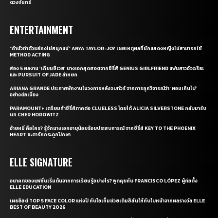
ดวงจันทร์
ENTERTAINMENT
“ถ้ามัวทำตัวแย่คงไม่สนุกแน่” ANYA TAYLOR-JOY เผยเหตุผลที่นักแสดงหญิงไม่สามารถใช้
METHOD ACTING
ส่อง 5 ผลงาน ‘เถียนซีเวย’ นางเอกสุดฮอตจากซีรี่ส์ GENIUS GIRLFRIEND แฟนสาวอัจฉริยะ
และ PURSUIT OF JADE ล่าหยก
ARIANA GRANDE ประกาศพักงานในวงการหลังจบทัวร์ จากการถูกวิจารณ์ว่า ‘ผอมเกินไป’
อย่างต่อเนื่อง
PARAMOUNT+ เตรียมทำซีรี่ส์ภาคต่อ CLUELESS โดยได้ ALICIA SILVERSTONE กลับมารับ
บท CHER HOROWITZ
อ้ายหมี่ คือใคร? รู้จักนางเอกอายุน้อยร้อยประสบการณ์ จากซีรี่ส์ KEY TO THE PHOENIX
HEART ชะตารักกระดูกปักษา
ELLE SIGNATURE
อนาคตของแฟชั่นเริ่มต้นจากการเรียนรู้อย่างไร? พูดคุยกับ FRANCISCO LÓPEZ ผู้ก่อตั้ง
ELLE EDUCATION
เผยลิสต์ TOP 5 FACE COLOR แห่งปี กับไอเท็มช่วยเติมสีสันให้กับใบหน้าจากผลรางวัล ELLE
BEST OF BEAUTY 2026