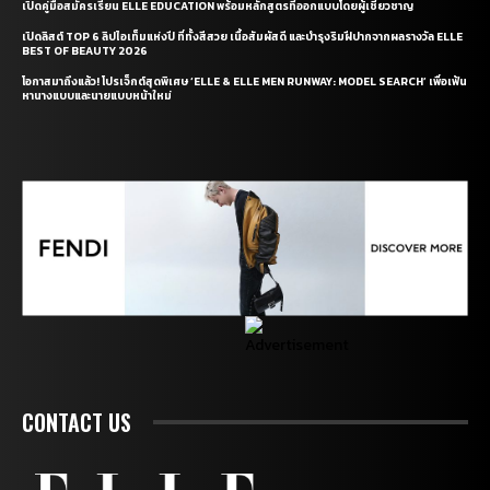
เปิดคู่มือสมัครเรียน ELLE EDUCATION พร้อมหลักสูตรที่ออกแบบโดยผู้เชี่ยวชาญ
เปิดลิสต์ TOP 6 ลิปไอเท็มแห่งปี ที่ทั้งสีสวย เนื้อสัมผัสดี และบำรุงริมฝีปากจากผลรางวัล ELLE
BEST OF BEAUTY 2026
โอกาสมาถึงแล้ว! โปรเจ็กต์สุดพิเศษ ‘ELLE & ELLE MEN RUNWAY: MODEL SEARCH’ เพื่อเฟ้น
หานางแบบและนายแบบหน้าใหม่
CONTACT US