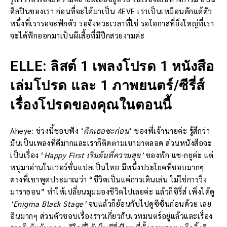
ศิลปินของเรา ก่อนที่จะได้มาเป็น 4EVE เราเป็นเหมือนดักแด้ตัว
หนึ่งที่เรารอจะฟักตัว รอจังหวะเวลาที่ใช่ รอโอกาสที่ยิ่งใหญ่ที่เรา
จะได้ฟักออกมาเป็นผีเสื้อที่มีปีกสวยงามค่ะ
ELLE: ลิสต์ 1 เพลงโปรด 1 หนังสือ
เล่มโปรด และ 1 ภาพยนตร์/ซีรี่ส์
เรื่องโปรดของคุณในตอนนี้
Aheye: ช่วงนี้ชอบฟัง ‘
ติดเธอซะก่อน
’ ของพี่เจ้านายค่ะ รู้สึกว่า
มันเป็นเพลงที่ดีมากและเราก็ติดตามเขามาตลอด ส่วนหนังสือจะ
เป็นเรื่อง ‘
Happy First เริ่มต้นที่ความสุข’
ของพัก แช-กยูค่ะ แต่
หนูมาอ่านในเวอร์ชั่นแปลเป็นไทย มีหนึ่งประโยคที่ชอบมากๆ
ตรงที่เขาพูดประมาณว่า “ชีวิตเป็นแค่การเดินเล่น ไม่ใช่การวิ่ง
มาราธอน” ทำให้เปลี่ยนมุมมองชีวิตไปเลยค่ะ แล้วก็ซีรี่ส์ เพิ่งได้ดู
‘Enigma Black Stage’
จบแล้วก็ย้อนกับไปดูซีซั่นก่อนด้วย เลย
อินมากๆ ส่วนตัวชอบเรื่องราวเกี่ยวกับเวทมนตร์อยู่แล้วและเรื่อง