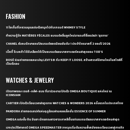
FASHION
11 ไอเท็มที่จะชวนคุณแต่งตัวสนุกไปกับเทรนด์ WHIMSY STYLE
ทำความรู้จัก MATIÈRES FÉCALES แบรนด์คลื่นลูกใหม่มาแรงที่ชื่อแปลว่า ‘อุจจาระ’
CHANEL ยังคงรักษาแชมป์แบรนด์ยอดนิยมอันดับ 1 ประจำไตรมาสที่ 2 ของปี 2026
เบ็คกี้ รีเบคก้า ได้รับเลือกให้เป็นแบรนด์แอมบาสซาเดอร์คนล่าสุดของ TOD’S
ROSÉ ร่วมถ่ายทอดแคมเปญ LEVI’S® กับ KEEP IT LOOSE. สร้างสรรค์นิยามใหม่ในสไตล์ที่
เป็นตัวเอง
WATCHES & JEWELRY
เปิดภาพของ เจมส์-กลัฟ-แบม ที่มาร่วมงานเปิดตัว OMEGA BOUTIQUE แห่งใหม่ ณ
ICONSIAM
CARTIER เปิดตัวเรือนเวลาล่าสุดจาก WATCHES & WONDERS 2026 ครั้งแรกในประเทศไทย
PANDORA ถ่ายทอดเสน่ห์แห่งฤดูร้อนผ่านคอลเล็กชั่น ESSENCE OF SUMMER
OMEGA แต่งตั้ง ชิน มินอา นักแสดงสาวชาวเกาหลีขึ้นแท่นแบรนด์แอมบาสซาเดอร์คนล่าสุด
เจาะประวัติศาสตร์ OMEGA SPEEDMASTER จากจุดเริ่มต้นความล้ำสมัยของเรือนเวลาสู่ภารกิจ